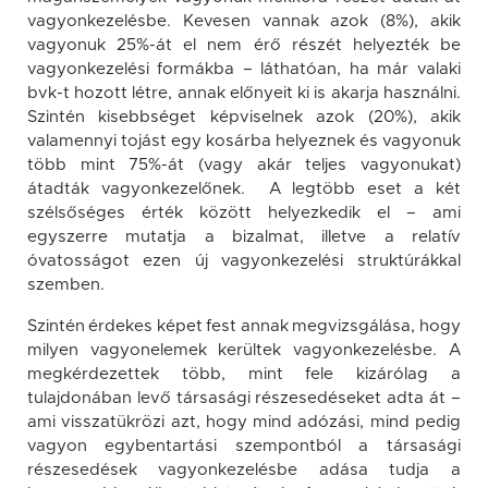
vagyonkezelésbe. Kevesen vannak azok (8%), akik
vagyonuk 25%-át el nem érő részét helyezték be
vagyonkezelési formákba – láthatóan, ha már valaki
bvk-t hozott létre, annak előnyeit ki is akarja használni.
Szintén kisebbséget képviselnek azok (20%), akik
valamennyi tojást egy kosárba helyeznek és vagyonuk
több mint 75%-át (vagy akár teljes vagyonukat)
átadták vagyonkezelőnek. A legtöbb eset a két
szélsőséges érték között helyezkedik el – ami
egyszerre mutatja a bizalmat, illetve a relatív
óvatosságot ezen új vagyonkezelési struktúrákkal
szemben.
Szintén érdekes képet fest annak megvizsgálása, hogy
milyen vagyonelemek kerültek vagyonkezelésbe. A
megkérdezettek több, mint fele kizárólag a
tulajdonában levő társasági részesedéseket adta át –
ami visszatükrözi azt, hogy mind adózási, mind pedig
vagyon egybentartási szempontból a társasági
részesedések vagyonkezelésbe adása tudja a