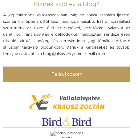
Kiknek szól ez a blog?
A jog folytonos változásban van. Míg ez sokak számára ijesztő,
számunkra éppen ettől lesz még izgalmasabb. Ezt a hozzáállást
szeretnénk az üzleti élet szereplőivel, vezetőkkel, valamint az
üzleti jog iránt spontán érdeklődőkkel megosztani rendszeresen
frissülő, aktuális adójogi és kereskedelmi jogi témákat érthető
stílusban tárgyaló blogunkban. Várjuk a kérdéseket és további
témajavaslatokat is a
blog@jalsovszky.com
e-mail címre.
Feliratkozom