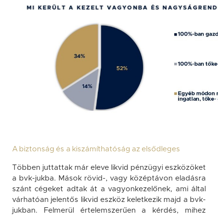
A biztonság és a kiszámíthatóság az elsődleges
Többen juttattak már eleve likvid pénzügyi eszközöket
a bvk-jukba. Mások rövid-, vagy középtávon eladásra
szánt cégeket adtak át a vagyonkezelőnek, ami által
várhatóan jelentős likvid eszköz keletkezik majd a bvk-
jukban. Felmerül értelemszerűen a kérdés, mihez