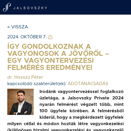
« VISSZA
2024. OKTÓBER 7.
ÍGY GONDOLKOZNAK A
VAGYONOSOK A JÖVŐRŐL –
EGY VAGYONTERVEZÉSI
FELMÉRÉS EREDMÉNYEI
dr. Hosszú Péter
kapcsolódó szakterület(ek):
ADÓTANÁCSADÁS
Irodánk vagyontervezéssel foglalkozó
üzletága, a Jalsovszky Private 2024
nyarán felmérést végzett több, mint
100 ügyfele körében. A felmérésből
kiderül, hogy a megkérdezett ügyfelek
milyen céllal és módon hozták létre vagyonkezelési
(különösen bizalmi vagyonkezelési és vagyonkezelő