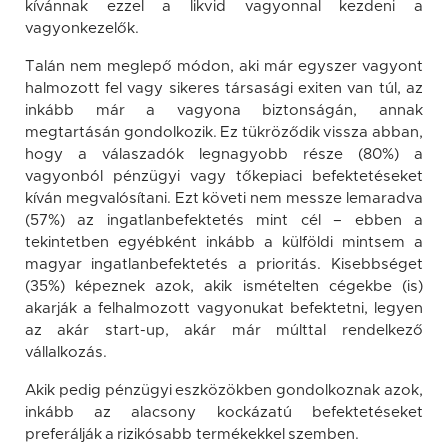
kívánnak ezzel a likvid vagyonnal kezdeni a
vagyonkezelők.
Talán nem meglepő módon, aki már egyszer vagyont
halmozott fel vagy sikeres társasági exiten van túl, az
inkább már a vagyona biztonságán, annak
megtartásán gondolkozik. Ez tükröződik vissza abban,
hogy a válaszadók legnagyobb része (80%) a
vagyonból pénzügyi vagy tőkepiaci befektetéseket
kíván megvalósítani. Ezt követi nem messze lemaradva
(57%) az ingatlanbefektetés mint cél – ebben a
tekintetben egyébként inkább a külföldi mintsem a
magyar ingatlanbefektetés a prioritás. Kisebbséget
(35%) képeznek azok, akik ismételten cégekbe (is)
akarják a felhalmozott vagyonukat befektetni, legyen
az akár start-up, akár már múlttal rendelkező
vállalkozás.
Akik pedig pénzügyi eszközökben gondolkoznak azok,
inkább az alacsony kockázatú befektetéseket
preferálják a rizikósabb termékekkel szemben.