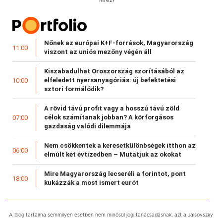
Mi ez?
Nőnek az európai K+F-források, Magyarország
11:00
viszont az uniós mezőny végén áll
Kiszabadulhat Oroszország szorításából az
elfeledett nyersanyagóriás: új befektetési
10:00
sztori formálódik?
A rövid távú profit vagy a hosszú távú zöld
célok számítanak jobban? A körforgásos
07:00
gazdaság valódi dilemmája
Nem csökkentek a keresetkülönbségek itthon az
06:00
elmúlt két évtizedben – Mutatjuk az okokat
Mire Magyarország lecseréli a forintot, pont
18:00
kukázzák a most ismert eurót
A blog tartalma semmilyen esetben nem minősül jogi tanácsadásnak, azt a Jalsovszky