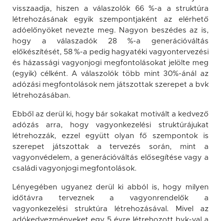
visszaadja, hiszen a válaszolók 66 %-a a struktúra
létrehozásának egyik szempontjaként az elérhető
adóelőnyöket nevezte meg. Nagyon beszédes az is,
hogy a válaszadók 28 %-a generációváltás
előkészítését, 58 %-a pedig hagyatéki vagyontervezési
és házassági vagyonjogi megfontolásokat jelölte meg
(egyik) célként. A válaszolók több mint 30%-ánál az
adózási megfontolások nem játszottak szerepet a bvk
létrehozásában.
Ebből az derül ki, hogy bár sokakat motivált a kedvező
adózás arra, hogy vagyonkezelési struktúrájukat
létrehozzák, ezzel együtt olyan fő szempontok is
szerepet játszottak a tervezés során, mint a
vagyonvédelem, a generációváltás elősegítése vagy a
családi vagyonjogi megfontolások.
Lényegében ugyanez derül ki abból is, hogy milyen
időtávra terveznek a vagyonrendelők a
vagyonkezelési struktúra létrehozásával. Mivel az
adókedvezményeket egy 5 évre létrehozott bvk-val a