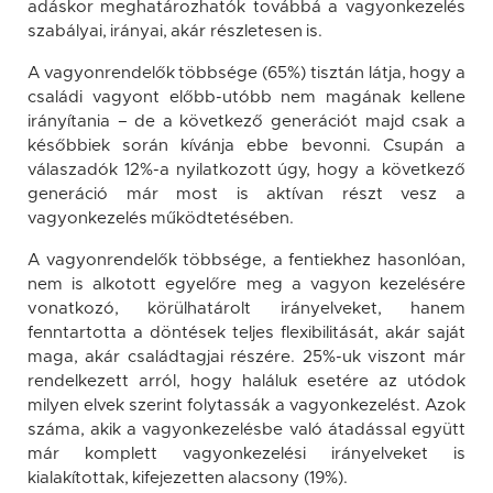
adáskor meghatározhatók továbbá a vagyonkezelés
szabályai, irányai, akár részletesen is.
A vagyonrendelők többsége (65%) tisztán látja, hogy a
családi vagyont előbb-utóbb nem magának kellene
irányítania – de a következő generációt majd csak a
későbbiek során kívánja ebbe bevonni. Csupán a
válaszadók 12%-a nyilatkozott úgy, hogy a következő
generáció már most is aktívan részt vesz a
vagyonkezelés működtetésében.
A vagyonrendelők többsége, a fentiekhez hasonlóan,
nem is alkotott egyelőre meg a vagyon kezelésére
vonatkozó, körülhatárolt irányelveket, hanem
fenntartotta a döntések teljes flexibilitását, akár saját
maga, akár családtagjai részére. 25%-uk viszont már
rendelkezett arról, hogy haláluk esetére az utódok
milyen elvek szerint folytassák a vagyonkezelést. Azok
száma, akik a vagyonkezelésbe való átadással együtt
már komplett vagyonkezelési irányelveket is
kialakítottak, kifejezetten alacsony (19%).