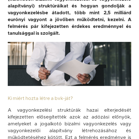
alapítványi) struktúráikat és hogyan gondolják a
vagyonkezelésbe átadott, több mint 2,5 milliárd
eurónyi vagyont a jövőben működtetni, kezelni. A
felmérés pár kifejezetten érdekes eredménnyel és
tanulsággal is szolgált.
Ki miért hozta létre a bvk-ját?
A vagyonkezelési struktúrák hazai elterjedését
kifejezetten elősegítették azok az adózási előnyök,
amelyeket a jogalkotó bizalmi vagyonkezelés vagy
vagyonkezelői alapítvány létrehozásához és
működtetéséhez kötött. Ezt a felmérés eredménye is