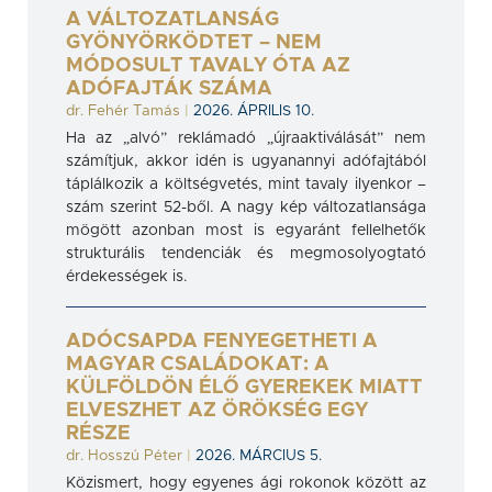
A VÁLTOZATLANSÁG
GYÖNYÖRKÖDTET – NEM
MÓDOSULT TAVALY ÓTA AZ
ADÓFAJTÁK SZÁMA
dr. Fehér Tamás
|
2026. ÁPRILIS 10.
Ha az „alvó” reklámadó „újraaktiválását” nem
számítjuk, akkor idén is ugyanannyi adófajtából
táplálkozik a költségvetés, mint tavaly ilyenkor –
szám szerint 52-ből. A nagy kép változatlansága
mögött azonban most is egyaránt fellelhetők
strukturális tendenciák és megmosolyogtató
érdekességek is.
ADÓCSAPDA FENYEGETHETI A
MAGYAR CSALÁDOKAT: A
KÜLFÖLDÖN ÉLŐ GYEREKEK MIATT
ELVESZHET AZ ÖRÖKSÉG EGY
RÉSZE
dr. Hosszú Péter
|
2026. MÁRCIUS 5.
Közismert, hogy egyenes ági rokonok között az