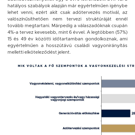
hatályos szabályok alapján már egyértelműen igénybe
lehet venni, ezért akit csak adótervezés motivál, az
valószínűsíthetően nem tervezi struktúráját ennél
tovább megtartani. Márpedig a válaszadóknak csupán
4%-a tervez kevesebb, mint 6 évvel. A legtöbben (57%)
15 és 49 év közötti időtartamban gondolkoznak, ami
egyértelműen a hosszútávú családi vagyonirányítás
melletti elköteleződést jelent.