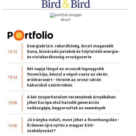
Mi ez?
Energiakrízis: rekordhőség, kicsit magasabb
Duna, kiszáradó patakok és folytatódó energia-
15:15
és víztakarékosság országszerte
Két napja lángol az oroszok legnagyobb
finomítója, készül a végső csata az ukrán
15:14
erődvárosért - Híreink az orosz-ukrán
háborúból csütörtökön
A két szuperhatalom versenyének árnyékában
jöhet Európa első hatodik generációs
15:00
vadászgépe, begyorsultak az események
Jó irányba indult, most jöhet a finomhangolás -
Érdemes újra nyitni a magyar ESG-
14:00
szabályozást?