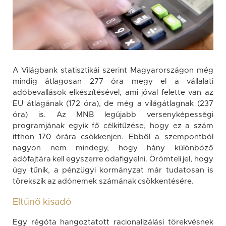
A Világbank statisztikái szerint Magyarországon még
mindig átlagosan 277 óra megy el a vállalati
adóbevallások elkészítésével, ami jóval felette van az
EU átlagának (172 óra), de még a világátlagnak (237
óra) is. Az MNB legújabb versenyképességi
programjának egyik fő célkitűzése, hogy ez a szám
itthon 170 órára csökkenjen. Ebből a szempontból
nagyon nem mindegy, hogy hány különböző
adófajtára kell egyszerre odafigyelni. Örömteli jel, hogy
úgy tűnik, a pénzügyi kormányzat már tudatosan is
törekszik az adónemek számának csökkentésére.
Eltűnő kisadó
Egy régóta hangoztatott racionalizálási törekvésnek