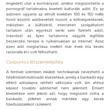
engedett utat a kormányzat, amikor megszüntette a
pornográf tartalmakra kivetett kulturális adót. Ez az
adónem ugyanis az elmúlt években 100 és 150 millió
forint közötti adóbevételt hozott a költségvetésnek,
miközben a külföldről, interneten szolgáltatott
tartalom után egyrészt senki sem fizetett adót,
másrészt az ilyen tartalomra vágyók legfőbb
beszerzési terepe is nyilvánvalóan az internet. Azaz
ezen adó megtartása mellett már évek óta kevés
racionális érv volt felhozható.
Csoportos létszámleépítés
A fentivel szemben inkább technikainak nevezhető a
hitelintézeti különadó kivezetése, amely a bankadó egy
eltérő adóalapra vetített változata volt, ám ahhoz
képest további adóterhet nem jelentett. Emiatt
kivezetése sem jelenti azt, hogy megszűnt volna a
bankadó, jóllehet annak mértéke egy kerek
tizedszázalékot csökkent.