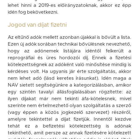
lehet hinni a 2019-es előirányzatoknak, akkor ez épp
idén fog bekövetkezni.
Jogod van díjat fizetni
Az eltűnő adók mellett azonban újakkal is bővült a lista.
Ezen új adók sorában technikai bővülésnek nevezhető,
hogy az adónemek listájára idéntől felkerült a
reprográfiai és üres hordozói díj. Ennek a fizetési
kötelezettségnek az adóként való minősítése mindig is
kérdéses volt. Ha ugyanis jár érte szolgáltatás, akkor
nem lehet adó (lásd keretes írásunkat). Idén maga a
NAV sietett segítségünkre a kategorizálásban, amikor
egy szintén tavalyi állásfoglalásában rögzítette: az
ilyen díjakat már nem tekinti áfa-kötelesnek, mivel
szerinte nem értelmezhető olyan szolgáltatás a szerző
(vagy éppen a közös jogkezelő szervezet) részéről,
amelyre tekintettel a díjat fizetjük. Innentől kezdve
tehát ez a befizetési kötelezettség is adónak
tekinthető, amit persze az annak fizetésére kötelezett