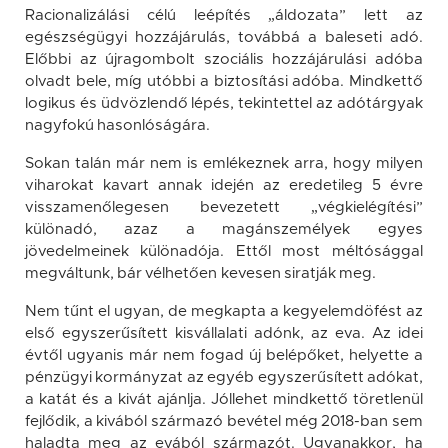
Racionalizálási célú leépítés „áldozata” lett az
egészségügyi hozzájárulás, továbbá a baleseti adó.
Előbbi az újragombolt szociális hozzájárulási adóba
olvadt bele, míg utóbbi a biztosítási adóba. Mindkettő
logikus és üdvözlendő lépés, tekintettel az adótárgyak
nagyfokú hasonlóságára.
Sokan talán már nem is emlékeznek arra, hogy milyen
viharokat kavart annak idején az eredetileg 5 évre
visszamenőlegesen bevezetett „végkielégítési”
különadó, azaz a magánszemélyek egyes
jövedelmeinek különadója. Ettől most méltósággal
megváltunk, bár vélhetően kevesen siratják meg.
Nem tűnt el ugyan, de megkapta a kegyelemdöfést az
első egyszerűsített kisvállalati adónk, az eva. Az idei
évtől ugyanis már nem fogad új belépőket, helyette a
pénzügyi kormányzat az egyéb egyszerűsített adókat,
a katát és a kivát ajánlja. Jóllehet mindkettő töretlenül
fejlődik, a kivából származó bevétel még 2018-ban sem
haladta meg az evából származót. Ugyanakkor, ha