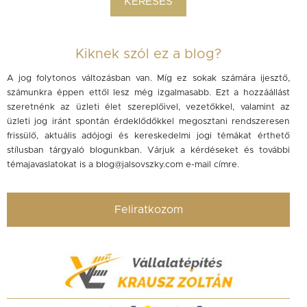
Kiknek szól ez a blog?
A jog folytonos változásban van. Míg ez sokak számára ijesztő,
számunkra éppen ettől lesz még izgalmasabb. Ezt a hozzáállást
szeretnénk az üzleti élet szereplőivel, vezetőkkel, valamint az
üzleti jog iránt spontán érdeklődőkkel megosztani rendszeresen
frissülő, aktuális adójogi és kereskedelmi jogi témákat érthető
stílusban tárgyaló blogunkban. Várjuk a kérdéseket és további
témajavaslatokat is a
blog@jalsovszky.com
e-mail címre.
Feliratkozom