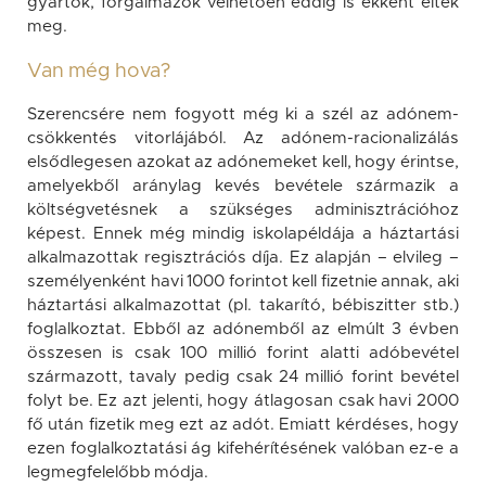
gyártók, forgalmazók vélhetően eddig is ekként éltek
meg.
Van még hova?
Szerencsére nem fogyott még ki a szél az adónem-
csökkentés vitorlájából. Az adónem-racionalizálás
elsődlegesen azokat az adónemeket kell, hogy érintse,
amelyekből aránylag kevés bevétele származik a
költségvetésnek a szükséges adminisztrációhoz
képest. Ennek még mindig iskolapéldája a háztartási
alkalmazottak regisztrációs díja. Ez alapján – elvileg –
személyenként havi 1000 forintot kell fizetnie annak, aki
háztartási alkalmazottat (pl. takarító, bébiszitter stb.)
foglalkoztat. Ebből az adónemből az elmúlt 3 évben
összesen is csak 100 millió forint alatti adóbevétel
származott, tavaly pedig csak 24 millió forint bevétel
folyt be. Ez azt jelenti, hogy átlagosan csak havi 2000
fő után fizetik meg ezt az adót. Emiatt kérdéses, hogy
ezen foglalkoztatási ág kifehérítésének valóban ez-e a
legmegfelelőbb módja.