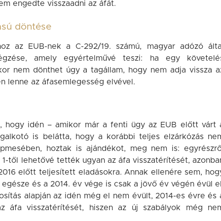
em engedte visszaadni az áfát.
ású döntése
hoz az EUB-nek a C-292/19. számú, magyar adózó álta
gzése, amely egyértelművé teszi: ha egy követelé
kkor nem dönthet úgy a tagállam, hogy nem adja vissza a
en lenne az áfasemlegesség elvével.
 hogy idén – amikor már a fenti ügy az EUB előtt várt 
galkotó is belátta, hogy a korábbi teljes elzárkózás ne
épmesében, hoztak is ajándékot, meg nem is: egyrészrő
r 1-től lehetővé tették ugyan az áfa visszatérítését, azonba
016 előtt teljesített eladásokra. Annak ellenére sem, hog
 egésze és a 2014. év vége is csak a jövő év végén évül el
sítás alapján az idén még el nem évült, 2014-es évre és 
z áfa visszatérítését, hiszen az új szabályok még ne