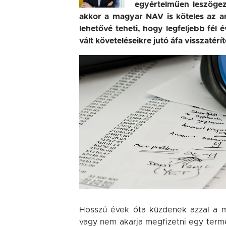
egyértelműen leszögez
akkor a magyar NAV is köteles az ar
lehetővé teheti, hogy legfeljebb fél 
vált követeléseikre jutó áfa visszatérít
Hosszú évek óta küzdenek azzal a 
vagy nem akarja megfizetni egy termé