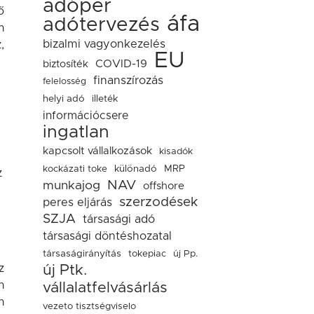
adóper
ő
áfa
adótervezés
n
bizalmi vagyonkezelés
,
EU
COVID-19
biztosíték
finanszírozás
felelosség
helyi adó
illeték
információcsere
ingatlan
kapcsolt vállalkozások
kisadók
kockázati toke
különadó
MRP
z
NAV
munkajog
offshore
szerzodések
peres eljárás
SZJA
társasági adó
társasági döntéshozatal
társaságirányítás
tokepiac
új Pp.
új Ptk.
z
n
vállalatfelvásárlás
n
vezeto tisztségviselo