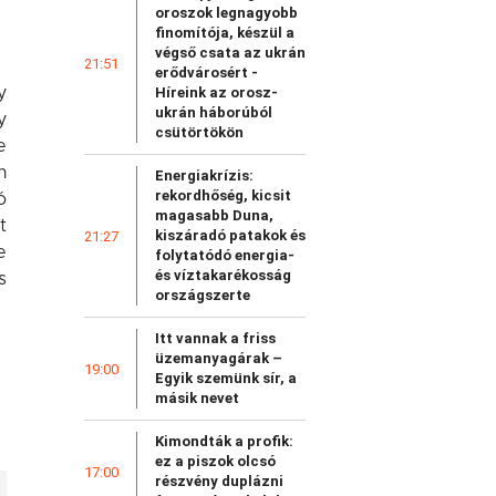
oroszok legnagyobb
finomítója, készül a
végső csata az ukrán
21:51
erődvárosért -
Híreink az orosz-
y
ukrán háborúból
y
csütörtökön
e
n
Energiakrízis:
rekordhőség, kicsit
ó
magasabb Duna,
t
kiszáradó patakok és
21:27
e
folytatódó energia-
és víztakarékosság
s
országszerte
Itt vannak a friss
üzemanyagárak –
19:00
Egyik szemünk sír, a
másik nevet
Kimondták a profik:
ez a piszok olcsó
17:00
részvény duplázni