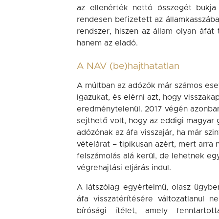
az ellenérték nettó összegét bukja
rendesen befizetett az államkasszába
rendszer, hiszen az állam olyan áfát
hanem az eladó.
A NAV (be)hajthatatlan
A múltban az adózók már számos eset
igazukat, és elérni azt, hogy visszak
eredménytelenül. 2017 végén azonban
sejthető volt, hogy az eddigi magyar 
adózónak az áfa visszajár, ha már szi
vételárat – tipikusan azért, mert arr
felszámolás alá kerül, de lehetnek eg
végrehajtási eljárás indul.
A látszólag egyértelmű, olasz ügybe
áfa visszatérítésére változatlanul 
bírósági ítélet, amely fenntart