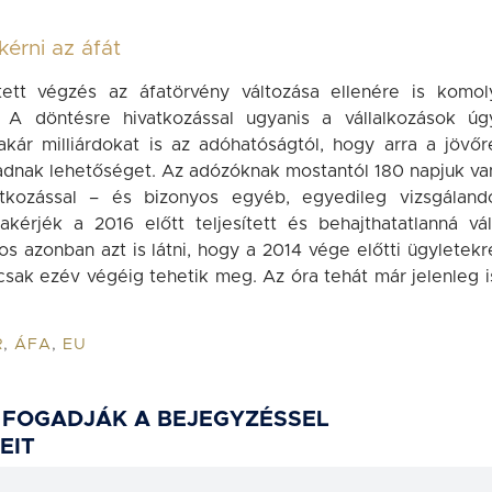
érni az áfát
ett végzés az áfatörvény változása ellenére is komol
. A döntésre hivatkozással ugyanis a vállalkozások úg
akár milliárdokat is az adóhatóságtól, hogy arra a jövőr
adnak lehetőséget. Az adózóknak mostantól 180 napjuk va
tkozással – és bizonyos egyéb, egyedileg vizsgáland
akérjék a 2016 előtt teljesített és behajthatatlanná vál
s azonban azt is látni, hogy a 2014 vége előtti ügyletekr
csak ezév végéig tehetik meg. Az óra tehát már jelenleg i
R
,
ÁFA
,
EU
 FOGADJÁK A BEJEGYZÉSSEL
EIT