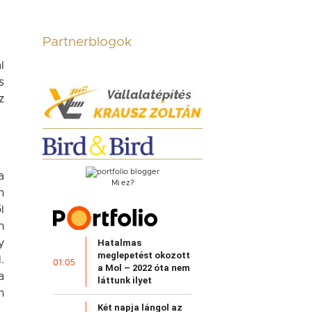
Partnerblogok
l
s
z
a
Mi ez?
m
l
n
Hatalmas
y
meglepetést okozott
.
01:05
a Mol – 2022 óta nem
a
láttunk ilyet
m
Két napja lángol az