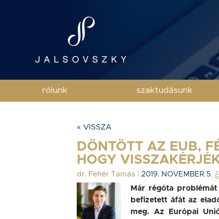
rólunk
szaktudásunk
« VISSZA
DÖNTÖTT AZ EUB, F
HOGY VISSZAKÉRJÉK
dr. Fehér Tamás
|
2019. NOVEMBER 5.
Már régóta problémát
befizetett áfát az ela
meg. Az Európai Unió