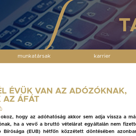
munkatársak
karrier
ÉL ÉVÜK VAN AZ ADÓZÓKNAK,
 AZ ÁFÁT
 okoz, hogy az adóhatóság akkor sem adja vissza a má
dónak, ha a vevő a bruttó vételárat egyáltalán nem fizett
 Bírósága (EUB) hétfőn közzétett döntésében azonba