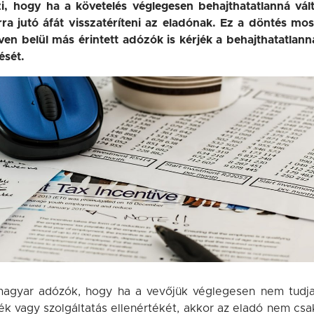
i, hogy ha a követelés véglegesen behajthatatlanná vált
ra jutó áfát visszatéríteni az eladónak. Ez a döntés mos
éven belül más érintett adózók is kérjék a behajthatatlann
ését.
magyar adózók, hogy ha a vevőjük véglegesen nem tudja
k vagy szolgáltatás ellenértékét, akkor az eladó nem csa