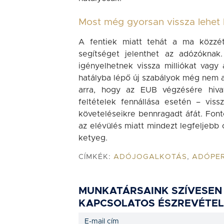
Most még gyorsan vissza lehet k
A fentiek miatt tehát a ma közzét
segítséget jelenthet az adózóknak
igényelhetnek vissza milliókat vagy 
hatályba lépő új szabályok még nem 
arra, hogy az EUB végzésére hiva
feltételek fennállása esetén – vissz
követeléseikre bennragadt áfát. Fonto
az elévülés miatt mindezt legfeljebb 
ketyeg.
CÍMKÉK:
ADÓJOGALKOTÁS
,
ADÓPE
MUNKATÁRSAINK SZÍVESEN
KAPCSOLATOS ÉSZREVÉTEL