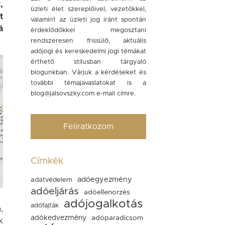
,
üzleti élet szereplőivel, vezetőkkel,
t
valamint az üzleti jog iránt spontán
á
érdeklődőkkel megosztani
rendszeresen frissülő, aktuális
adójogi és kereskedelmi jogi témákat
érthető stílusban tárgyaló
blogunkban. Várjuk a kérdéseket és
további témajavaslatokat is a
blog@jalsovszky.com
e-mail címre.
Feliratkozom
Címkék
adóegyezmény
adatvédelem
adóeljárás
adóellenorzés
adójogalkotás
adófajták
,
adókedvezmény
adóparadicsom
k