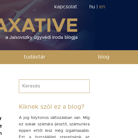
kapcsolat
hu
|
en
tudástár
blog
Kiknek szól ez a blog?
A jog folytonos változásban van. Míg
r
ez sokak számára ijesztő, számunkra
e
éppen ettől lesz még izgalmasabb.
n
Ezt a hozzáállást szeretnénk az