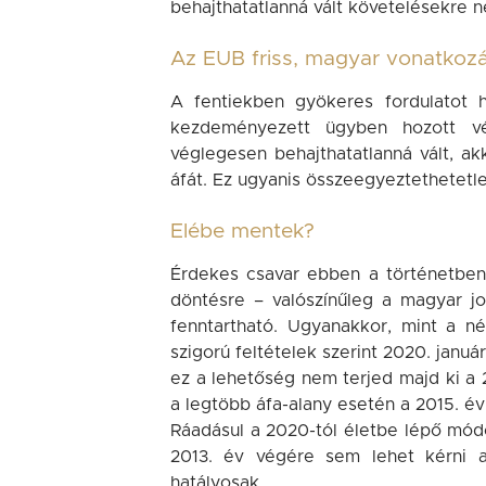
behajthatatlanná vált követelésekre n
Az EUB friss, magyar vonatkoz
A fentiekben gyökeres fordulatot 
kezdeményezett ügyben hozott vé
véglegesen behajthatatlanná vált, a
áfát. Ez ugyanis összeegyeztethetetl
Elébe mentek?
Érdekes csavar ebben a történetben,
döntésre – valószínűleg a magyar jo
fenntartható. Ugyanakkor, mint a n
szigorú feltételek szerint 2020. januá
ez a lehetőség nem terjed majd ki a 2
a legtöbb áfa-alany esetén a 2015. év
Ráadásul a 2020-tól életbe lépő módo
2013. év végére sem lehet kérni a
hatályosak.