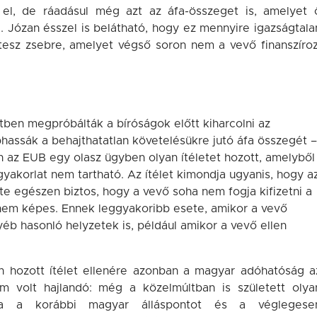
 el, de ráadásul még azt az áfa-összeget is, amelyet 
. Józan ésszel is belátható, hogy ez mennyire igazságtala
 tesz zsebre, amelyet végső soron nem a vevő finanszíroz
ben megpróbálták a bíróságok előtt kiharcolni az
aphassák a behajthatatlan követelésükre jutó áfa összegét –
 az EUB egy olasz ügyben olyan ítéletet hozott, amelyből
gyakorlat nem tartható. Az ítélet kimondja ugyanis, hogy a
nte egészen biztos, hogy a vevő soha nem fogja kifizetni a
a nem képes. Ennek leggyakoribb esete, amikor a vevő
yéb hasonló helyzetek is, például amikor a vevő ellen
n hozott ítélet ellenére azonban a magyar adóhatóság a
nem volt hajlandó: még a közelmúltban is született olya
otta a korábbi magyar álláspontot és a véglegese