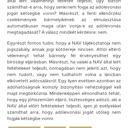
által leírt valamennyi feltételt teljesíti, úgy bizton
számíthat-e arra, hogy senki nem fogja az adólevonási
jogát kétségbe vonni? Másrészt, a fenti ellenőrzési
cselekmények bármelyikének az elmulasztása
automatikusan maga után vonja-e az adólevonás
megtagadását? A válasz mindkét kérdésre: nem.
Egyrészt fontos tudni, hogy a NAV tájékoztatója nem
jogszabály, annak jogi kötőereje nincsen. Attól eltérő
véleményt tehát bármely fél érvényesíthet egy
bírósági eljárásban. Másrészt, ha valaki a NAV által leírt
feltételeket teljesíti, önmagában nem jelenti azt, hogy
nem tudott, vagy nem tudhatott volna a láncban
elkövetett adócsalásról. Egy ilyen esetben azonban az
adóhatóságnak komoly bizonyítási nehézséggel kell
majd megbirkóznia. Mindenképpen elmondható tehát,
hogy egy jóhiszeműen eljáró, tisztességes adózó, aki a
NAV által előírt feltételeket teljesíti, igen jó esélyekkel
számíthat arra, hogy adólevonási jogát utólag nem
fogják kétségbe vonni.