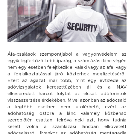
Áfa-csalások szempontjából a vagyonvédelem az
egyik legfertőzöttebb iparág, a számlázási lánc végén
nem egy esetben felejtkezik el valaki vagy az áfa, vagy
a foglalkoztatással járó közterhek megfizetéséről.
Ezért az ágazat már több, mint egy évtizede az
adóvizsgálatok kereszttüzében áll és a NAV
elkeseredett harcot folytat az elcsalt adóforintok
visszaszerzése érdekében. Mivel azonban az adócsaló
a legtöbb esetben nem utolérhető, ezért az
adóhatóság ostora a lánc valamely közbenső
szereplőjén csattan: felróva neki azt, hogy tudnia
kellett volna a számlázási láncban elkövetett
adócsalásról. Ilyenkor az adóhatóság megtagadja