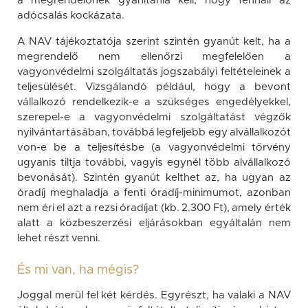
a megrendelőnek gyanítania kell, hogy fennáll az
adócsalás kockázata.
A NAV tájékoztatója szerint szintén gyanút kelt, ha a
megrendelő nem ellenőrzi megfelelően a
vagyonvédelmi szolgáltatás jogszabályi feltételeinek a
teljesülését. Vizsgálandó például, hogy a bevont
vállalkozó rendelkezik-e a szükséges engedélyekkel,
szerepel-e a vagyonvédelmi szolgáltatást végzők
nyilvántartásában, továbbá legfeljebb egy alvállalkozót
von-e be a teljesítésbe (a vagyonvédelmi törvény
ugyanis tiltja további, vagyis egynél több alvállalkozó
bevonását). Szintén gyanút kelthet az, ha ugyan az
óradíj meghaladja a fenti óradíj-minimumot, azonban
nem éri el azt a rezsi óradíjat (kb. 2.300 Ft), amely érték
alatt a közbeszerzési eljárásokban egyáltalán nem
lehet részt venni.
És mi van, ha mégis?
Joggal merül fel két kérdés. Egyrészt, ha valaki a NAV