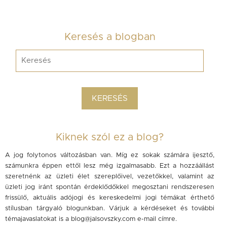
Keresés a blogban
Kiknek szól ez a blog?
A jog folytonos változásban van. Míg ez sokak számára ijesztő,
számunkra éppen ettől lesz még izgalmasabb. Ezt a hozzáállást
szeretnénk az üzleti élet szereplőivel, vezetőkkel, valamint az
üzleti jog iránt spontán érdeklődőkkel megosztani rendszeresen
frissülő, aktuális adójogi és kereskedelmi jogi témákat érthető
stílusban tárgyaló blogunkban. Várjuk a kérdéseket és további
témajavaslatokat is a
blog@jalsovszky.com
e-mail címre.