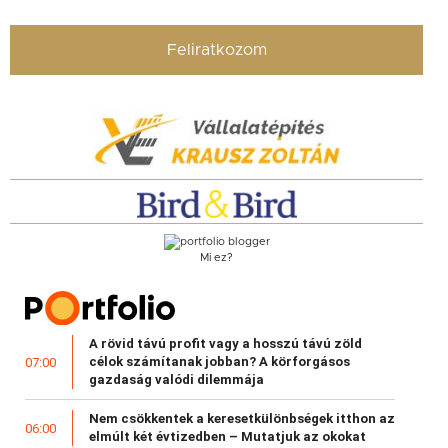
Feliratkozom
Mi ez?
A rövid távú profit vagy a hosszú távú zöld
célok számítanak jobban? A körforgásos
07:00
gazdaság valódi dilemmája
Nem csökkentek a keresetkülönbségek itthon az
06:00
elmúlt két évtizedben – Mutatjuk az okokat