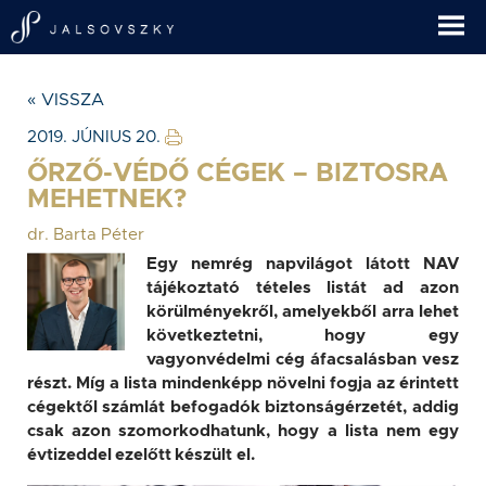
« VISSZA
2019. JÚNIUS 20.
ŐRZŐ-VÉDŐ CÉGEK – BIZTOSRA
MEHETNEK?
dr. Barta Péter
Egy nemrég napvilágot látott NAV
tájékoztató tételes listát ad azon
körülményekről, amelyekből arra lehet
következtetni, hogy egy
vagyonvédelmi cég áfacsalásban vesz
részt. Míg a lista mindenképp növelni fogja az érintett
cégektől számlát befogadók biztonságérzetét, addig
csak azon szomorkodhatunk, hogy a lista nem egy
évtizeddel ezelőtt készült el.