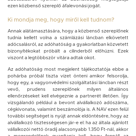
ezen közbenső szereplő áfalevonási jogát.
Ki mondja meg, hogy miről kell tudnom?
Annak alátámasztására, hogy a közbenső szereplőnek
tudnia kellett volna a számlázási láncban elkövetett
adócsalásról, az adóhatóság a gyakorlatban közvetett
bizonyítékokat próbált a cilinderből előhúzni. Ezek
viszont a legtöbbször vitára adtak okot.
Az adóhatóság most megjelent tájékoztatója ebbe a
pohárba próbál tiszta vizet önteni amikor felsorolja,
hogy egy, a vagyonvédelmi szolgáltatási láncban részt
vevő, prudens szereplőnek milyen általános
ellenőrzéseket kell elvégeznie a partnerét illetően. Így
vizsgálandó például a bevont alvállalkozó adószáma,
cégkivonata, valamint beszámolója is. A NAV ezen felül
további segítséget is nyújt annak eldöntésére, hogy az
alvállalkozó tisztességesen jár-e el: ha az általa ajánlott
vállalkozói nettó óradíj alacsonyabb 1.350 Ft-nál, akkor