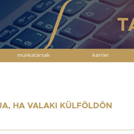
munkatársak
karrier
GJA, HA VALAKI KÜLFÖLDÖN