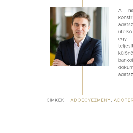
A na
konst
adatsz
utols
eg
teljes
külön
banko
doku
adatsz
CÍMKÉK:
ADÓEGYEZMÉNY
,
ADÓTER