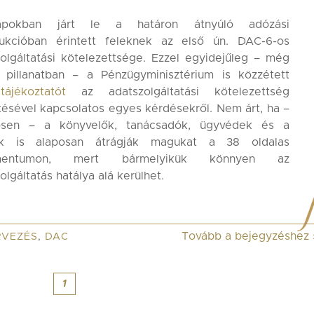
pokban járt le a határon átnyúló adózási
rukcióban érintett feleknek az első ún. DAC-6-os
olgáltatási kötelezettsége. Ezzel egyidejűleg – még
ó pillanatban – a Pénzügyminisztérium is közzétett
y
tájékoztatót
az adatszolgáltatási kötelezettség
ítésével kapcsolatos egyes kérdésekről. Nem árt, ha –
ösen – a könyvelők, tanácsadók, ügyvédek és a
k is alaposan átrágják magukat a 38 oldalas
mentumon, mert bármelyikük könnyen az
olgáltatás hatálya alá kerülhet.
Tovább a bejegyzéshez
VEZÉS
,
DAC
1