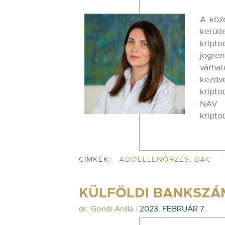
A köze
kerü
kript
jogre
várha
kezdv
kripto
NAV r
kripto
CÍMKÉK:
ADÓELLENŐRZÉS
,
DAC
KÜLFÖLDI BANKSZÁ
dr. Gondi Anilla
|
2023. FEBRUÁR 7.