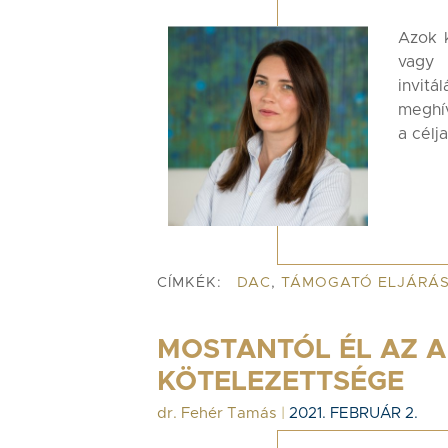
Azok k
vagy 
invit
meghí
a célj
CÍMKÉK:
DAC
,
TÁMOGATÓ ELJÁRÁ
MOSTANTÓL ÉL AZ A
KÖTELEZETTSÉGE
dr. Fehér Tamás
|
2021. FEBRUÁR 2.