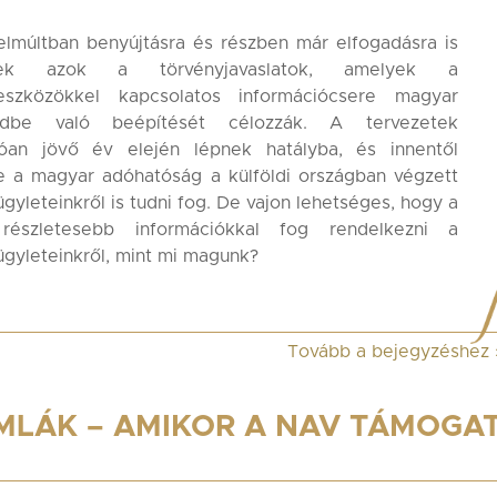
lmúltban benyújtásra és részben már elfogadásra is
ltek azok a törvényjavaslatok, amelyek a
oeszközökkel kapcsolatos információcsere magyar
ndbe való beépítését célozzák. A tervezetek
tóan jövő év elején lépnek hatályba, és innentől
e a magyar adóhatóság a külföldi országban végzett
ügyleteinkről is tudni fog. De vajon lehetséges, hogy a
észletesebb információkkal fog rendelkezni a
ügyleteinkről, mint mi magunk?
Tovább a bejegyzéshez
MLÁK – AMIKOR A NAV TÁMOGA