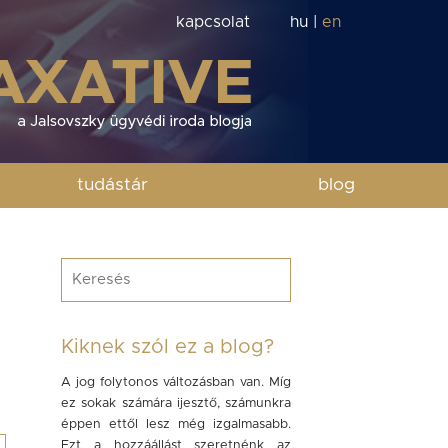
kapcsolat
hu
|
en
tudástár
blog
Kiknek szól ez a blog?
A jog folytonos változásban van. Míg
ez sokak számára ijesztő, számunkra
éppen ettől lesz még izgalmasabb.
Ezt a hozzáállást szeretnénk az