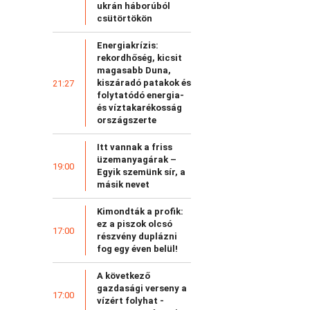
ukrán háborúból
csütörtökön
Energiakrízis:
rekordhőség, kicsit
magasabb Duna,
kiszáradó patakok és
21:27
folytatódó energia-
és víztakarékosság
országszerte
Itt vannak a friss
üzemanyagárak –
19:00
Egyik szemünk sír, a
másik nevet
Kimondták a profik:
ez a piszok olcsó
17:00
részvény duplázni
fog egy éven belül!
A következő
gazdasági verseny a
17:00
vízért folyhat -