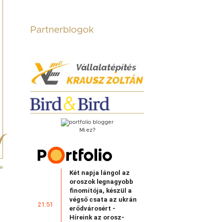
Partnerblogok
Mi ez?
»
Két napja lángol az
oroszok legnagyobb
finomítója, készül a
végső csata az ukrán
21:51
erődvárosért -
Híreink az orosz-