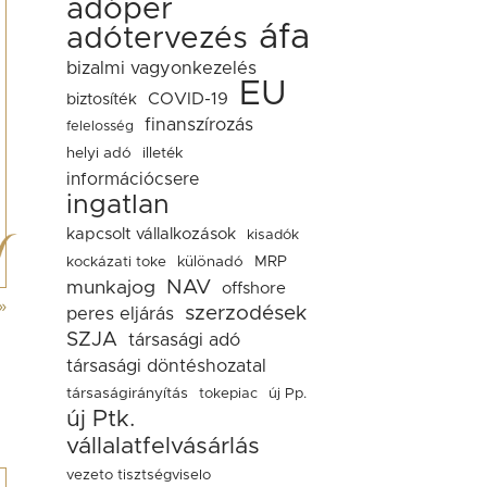
adóper
áfa
adótervezés
bizalmi vagyonkezelés
EU
COVID-19
biztosíték
finanszírozás
felelosség
helyi adó
illeték
információcsere
ingatlan
kapcsolt vállalkozások
kisadók
kockázati toke
különadó
MRP
NAV
munkajog
offshore
»
szerzodések
peres eljárás
SZJA
társasági adó
társasági döntéshozatal
társaságirányítás
tokepiac
új Pp.
új Ptk.
vállalatfelvásárlás
vezeto tisztségviselo