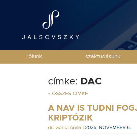
rólunk
szaktudásunk
címke:
DAC
« ÖSSZES CÍMKE
A NAV IS TUDNI FO
KRIPTÓZIK
dr. Gondi Anilla
|
2025. NOVEMBER 6.