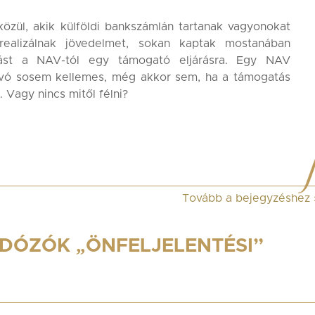
özül, akik külföldi bankszámlán tartanak vagyonokat
realizálnak jövedelmet, sokan kaptak mostanában
álást a NAV-tól egy támogató eljárásra. Egy NAV
vó sosem kellemes, még akkor sem, ha a támogatás
a. Vagy nincs mitől félni?
Tovább a bejegyzéshez
S
DÓZÓK „ÖNFELJELENTÉSI”