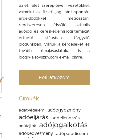
üzleti élet szereplőivel, vezetőkkel,
valamint az üzleti jog iránt spontán
érdeklődőkkel megosztani
rendszeresen frissülő, aktuális
adójogi és kereskedelmi jogi témákat
érthető stílusban tárgyaló
blogunkban. Várjuk a kérdéseket és
további témajavaslatokat is a
blog@jalsovszky.com
e-mail címre.
Feliratkozom
»
Címkék
adóegyezmény
adatvédelem
T
adóeljárás
adóellenorzés
adójogalkotás
adófajták
adókedvezmény
adóparadicsom