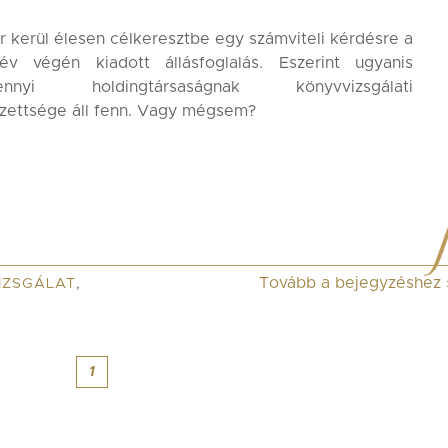
r kerül élesen célkeresztbe egy számviteli kérdésre a
év végén kiadott állásfoglalás. Eszerint ugyanis
mennyi holdingtársaságnak könyvvizsgálati
zettsége áll fenn. Vagy mégsem?
Tovább a bejegyzéshez
IZSGÁLAT
,
1