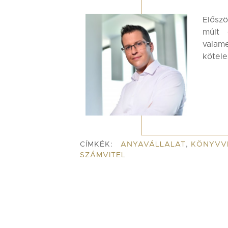
Előszö
múlt 
vala
kötele
CÍMKÉK:
ANYAVÁLLALAT
,
KÖNYVV
SZÁMVITEL