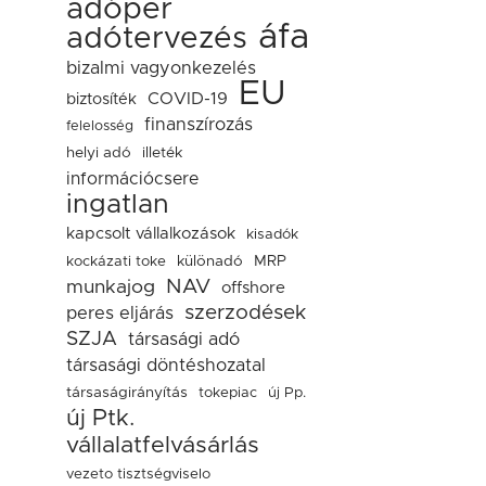
adóper
áfa
adótervezés
bizalmi vagyonkezelés
EU
COVID-19
biztosíték
finanszírozás
felelosség
helyi adó
illeték
információcsere
ingatlan
kapcsolt vállalkozások
kisadók
kockázati toke
különadó
MRP
NAV
munkajog
offshore
szerzodések
peres eljárás
SZJA
társasági adó
társasági döntéshozatal
társaságirányítás
tokepiac
új Pp.
új Ptk.
vállalatfelvásárlás
vezeto tisztségviselo