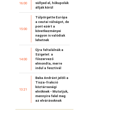
süllyed el, hőkupolák
16:00
állják körül
Túlpörgette Európa
a ceutai válságot, de
pont ezért a
15:00
következményei
nagyon is valódiak
lehetnek
Újra feltalálnák a
Szigetet: a
főszervező
14:00
elmondta, merre
indul a fesztivál
Baka Andrást jelöli a
Tisza-frakció
köztársasági
13:21
elnöknek - Mutatjuk,
mennyire felel meg
az elvárásoknak