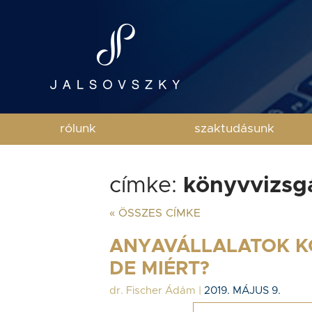
rólunk
szaktudásunk
címke:
könyvvizsg
« ÖSSZES CÍMKE
ANYAVÁLLALATOK K
DE MIÉRT?
dr. Fischer Ádám
|
2019. MÁJUS 9.