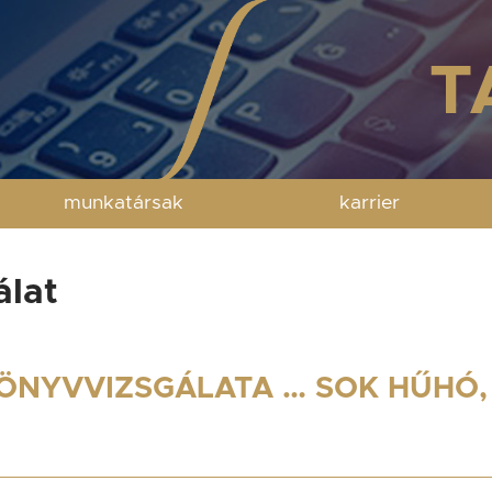
munkatársak
karrier
álat
ÖNYVVIZSGÁLATA … SOK HŰHÓ,