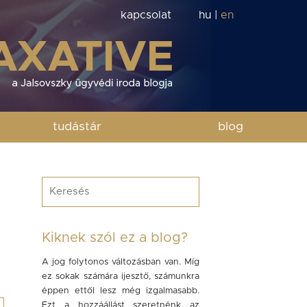
kapcsolat
hu
|
en
tudástár
blog
Kiknek szól ez a blog?
A jog folytonos változásban van. Míg
ez sokak számára ijesztő, számunkra
éppen ettől lesz még izgalmasabb.
Ezt a hozzáállást szeretnénk az