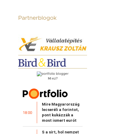
Partnerblogok
Mi ez?
Mire Magyarország
lecseréli a forintot,
18:00
pont kukázzák a
most ismert eurót
S a sírt, hol nemzet