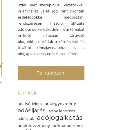
üzleti élet szereplőivel, vezetőkkel,
valamint az üzleti jog iránt spontán
érdeklődőkkel megosztani
rendszeresen frissülő, aktuális
adójogi és kereskedelmi jogi témákat
érthető stílusban tárgyaló
blogunkban. Várjuk a kérdéseket és
további témajavaslatokat is a
blog@jalsovszky.com
e-mail címre.
Feliratkozom
»
Címkék
adóegyezmény
adatvédelem
adóeljárás
adóellenorzés
adójogalkotás
adófajták
adókedvezmény
adóparadicsom