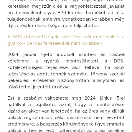
keretében megszűnik és a vagyonfelosztási javaslat
eredményeként olyan EPR-köteles terméket ad át a
tulajdonosának, amelyre vonatkozóan korábban még
díjfizetési kötelezettséget nem teljesítettek.
A DRS-kötelezettségek teljesítése alól mentesülhet a
gyártó – de más feltételekkel, mint korábban
2024. január 1-jétől indokolt esetben és írásbeli
kérelemre a gyártó mentesülhetett a DRS-
kötelezettségek teljesítése alól, feltéve, ha azok
teljesítése az adott termék számviteli törvény szerinti
bekerülési értékéhez viszonyítottan aránytalan és
túlzó terhet jelentett rá nézve.
Ezt a szabályt változtatta meg 2024. június 15-ei
hatállyal a jogalkotó, azzal, hogy a mentesülésre
kizárólag akkor van lehetőség, ha az üres vagy kiürült
palack regisztrációs célú beszerzése nem vezetett
eredményre, a beszerzés körülményeire figyelemmel a
palack a benne lévő italterméktől az állag sérelme