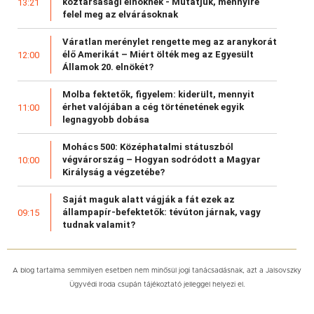
köztársasági elnöknek - Mutatjuk, mennyire
13:21
felel meg az elvárásoknak
Váratlan merénylet rengette meg az aranykorát
élő Amerikát – Miért ölték meg az Egyesült
12:00
Államok 20. elnökét?
Molba fektetők, figyelem: kiderült, mennyit
érhet valójában a cég történetének egyik
11:00
legnagyobb dobása
Mohács 500: Középhatalmi státuszból
végvárország – Hogyan sodródott a Magyar
10:00
Királyság a végzetébe?
Saját maguk alatt vágják a fát ezek az
állampapír-befektetők: tévúton járnak, vagy
09:15
tudnak valamit?
A blog tartalma semmilyen esetben nem minősül jogi tanácsadásnak, azt a Jalsovszky
Ügyvédi Iroda csupán tájékoztató jelleggel helyezi el.