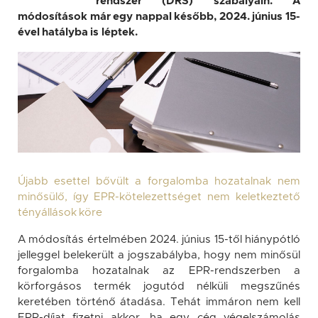
rendszer (DRS) szabályain. A
módosítások már egy nappal később, 2024. június 15-
ével hatályba is léptek.
Újabb esettel bővült a forgalomba hozatalnak nem
minősülő, így EPR-kötelezettséget nem keletkeztető
tényállások köre
A módosítás értelmében 2024. június 15-től hiánypótló
jelleggel belekerült a jogszabályba, hogy nem minősül
forgalomba hozatalnak az EPR-rendszerben a
körforgásos termék jogutód nélküli megszűnés
keretében történő átadása. Tehát immáron nem kell
EPR-díjat fizetni akkor, ha egy cég végelszámolás