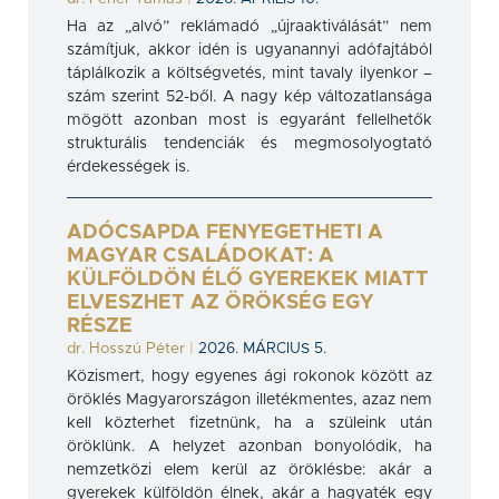
Ha az „alvó” reklámadó „újraaktiválását” nem
számítjuk, akkor idén is ugyanannyi adófajtából
táplálkozik a költségvetés, mint tavaly ilyenkor –
szám szerint 52-ből. A nagy kép változatlansága
mögött azonban most is egyaránt fellelhetők
strukturális tendenciák és megmosolyogtató
érdekességek is.
ADÓCSAPDA FENYEGETHETI A
MAGYAR CSALÁDOKAT: A
KÜLFÖLDÖN ÉLŐ GYEREKEK MIATT
ELVESZHET AZ ÖRÖKSÉG EGY
RÉSZE
dr. Hosszú Péter
|
2026. MÁRCIUS 5.
Közismert, hogy egyenes ági rokonok között az
öröklés Magyarországon illetékmentes, azaz nem
kell közterhet fizetnünk, ha a szüleink után
öröklünk. A helyzet azonban bonyolódik, ha
nemzetközi elem kerül az öröklésbe: akár a
gyerekek külföldön élnek, akár a hagyaték egy