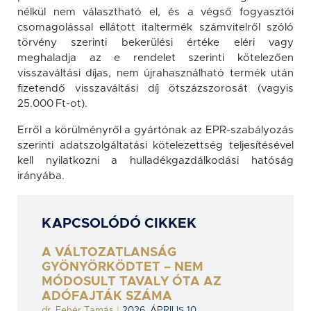
nélkül nem választható el, és a végső fogyasztói
csomagolással ellátott italtermék számvitelről szóló
törvény szerinti bekerülési értéke eléri vagy
meghaladja az e rendelet szerinti kötelezően
visszaváltási díjas, nem újrahasználható termék után
fizetendő visszaváltási díj ötszázszorosát (vagyis
25.000 Ft-ot).
Erről a körülményről a gyártónak az EPR-szabályozás
szerinti adatszolgáltatási kötelezettség teljesítésével
kell nyilatkozni a hulladékgazdálkodási hatóság
irányába.
KAPCSOLÓDÓ CIKKEK
A VÁLTOZATLANSÁG
GYÖNYÖRKÖDTET – NEM
MÓDOSULT TAVALY ÓTA AZ
ADÓFAJTÁK SZÁMA
dr. Fehér Tamás
|
2026. ÁPRILIS 10.