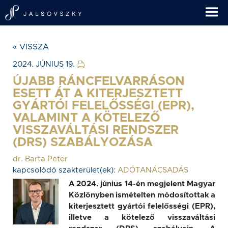
« VISSZA
2024. JÚNIUS 19.
ÚJABB RÁNCFELVARRÁSON
ESETT ÁT A KITERJESZTETT
GYÁRTÓI FELELŐSSÉGI (EPR),
VALAMINT A KÖTELEZŐ
VISSZAVÁLTÁSI RENDSZER
(DRS) SZABÁLYOZÁSA
dr. Barta Péter
kapcsolódó szakterület(ek):
ADÓTANÁCSADÁS
A 2024. június 14-én megjelent Magyar
Közlönyben ismételten módosítottak a
kiterjesztett gyártói felelősségi (EPR),
illetve a kötelező visszaváltási