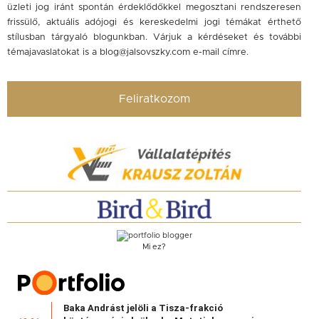
üzleti jog iránt spontán érdeklődőkkel megosztani rendszeresen
frissülő, aktuális adójogi és kereskedelmi jogi témákat érthető
stílusban tárgyaló blogunkban. Várjuk a kérdéseket és további
témajavaslatokat is a
blog@jalsovszky.com
e-mail címre.
Feliratkozom
Mi ez?
Baka Andrást jelöli a Tisza-frakció