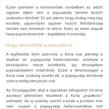
Ezzel szemben a kontinentális modellben az adott
ügyben eljáró bíró a jogszabály keretei között
szabadon dönthet. Ez azt jelenti, hogy elvileg még egy
korábbi, ugyanolyan ügyben hozott felsőbírósági
döntés sem kötelező rá nézve. Ezen az elven alapult
hazai jogrendszerünk – legalábbis mostanáig.
Hogy teremtődik a precedens?
A legfelsőbb bírói szervünk, a Kúria már jelenleg is
kiadhat ún. jogegységi határozatokat, amelyek a
bíróságokra nézve kötelezők, így lényegében
jogszabályként működnek. Ezzel a lehetőséggel a
Kúria csak szükség esetén élt, a jogegységi döntések
száma eddig elenyésző volt.
Az Országgyűlés által a napokban elfogadott törvény
azonban jelentősen kiszélesíti a Kúria „jogalkotó”
szerepét. Az új szabály szerint a bírák a jövőben már
nem csupán a jogegységi határozatokban tett