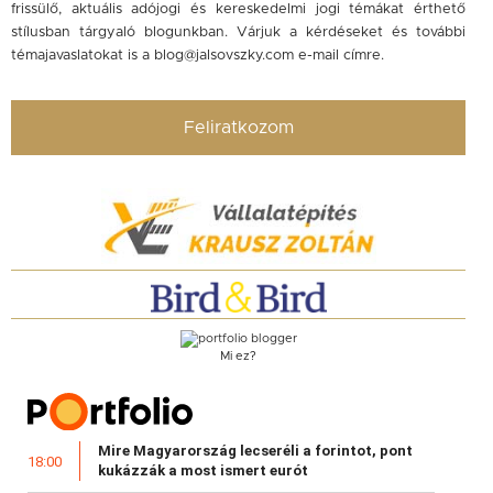
frissülő, aktuális adójogi és kereskedelmi jogi témákat érthető
stílusban tárgyaló blogunkban. Várjuk a kérdéseket és további
témajavaslatokat is a
blog@jalsovszky.com
e-mail címre.
Feliratkozom
Mi ez?
Mire Magyarország lecseréli a forintot, pont
18:00
kukázzák a most ismert eurót