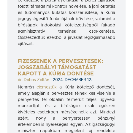
célkitűzése a perek gyorsítása, a peres eljárások
fölötti társadalmi kontroll növelése, a jogi oktatás
és tudományos kutatás korszerűsítése, a Kúria
jogegységesítő funkciójának bővítése, valamint a
bíróságok indokolási kötelezettségből fakadó
adminisztratív terheinek csökkentése.
Összeszedtük ezekből a javaslat legizgalmasabb
újításait.
FIZESSENEK A PERVESZTESEK:
JOGSZABÁLYI TÁMOGATÁST
KAPOTT A KÚRIA DÖNTÉSE
dr. Dobos Zoltán
|
2024. DECEMBER 12.
Nemrég
elemeztük
a Kúria kötelező döntését,
amely alapján a pervesztes félnek kell viselnie a
pernyertes fél oldalán felmerült teljes ügyvédi
munkadíjat, és a bíróságok csak egészen
kivételes esetekben mérsékelhetik azt. Mindezt
azért, hogy a pernyertesség pénzügyi
értelemben is nyereséges legyen. Az igazságügyi
miniszter napokban megjelent új rendelete