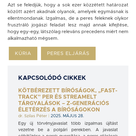
Azt se feledjük, hogy a sok ezer közzétett határozat
között azért akadnak olyanok, amelyek egymásnak is
ellentmondanak. Izgalmas, de a peres feleknek olykor
frusztráló jogászi feladat lesz majd annak kifejtése,
hogy egy-egy, látszólag releváns precedens miért nem
alkalmazható mégsem.
KÚRIA
PERES ELJÁRÁS
KAPCSOLÓDÓ CIKKEK
KÖTBÉREZETT BÍRÓSÁGOK, „FAST-
TRACK” PER ÉS STREAMELT
TÁRGYALÁSOK – Z-GENERÁCIÓS
ÉLETÉRZÉS A BÍRÓSÁGOKON
dr. Szilas Péter
|
2025. MÁJUS 28.
Egy új törvényjavaslat több izgalmas újítást
vezetne be a polgári perekben. A javaslat