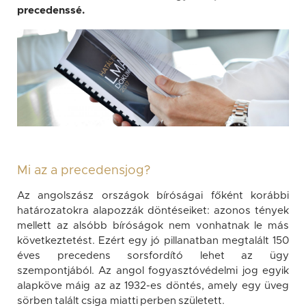
precedenssé.
Mi az a precedensjog?
Az angolszász országok bíróságai főként korábbi
határozatokra alapozzák döntéseiket: azonos tények
mellett az alsóbb bíróságok nem vonhatnak le más
következtetést. Ezért egy jó pillanatban megtalált 150
éves precedens sorsfordító lehet az ügy
szempontjából. Az angol fogyasztóvédelmi jog egyik
alapköve máig az az 1932-es döntés, amely egy üveg
sörben talált csiga miatti perben született.