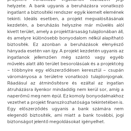
helyzete. A bank ugyanis a beruházásra vonatkozó
ingatlant a biztosítéki rendszer egyik kiemelt elemének
tekinti. Ideális esetben, a projekt megvalósításának
kezdetén, a beruházás helyszíne már művelés alól
kivett terület, amely a projekttársaság tulajdonában áll,
és amelyre különösebb bonyodalom nélkül alapítható
biztosíték. Ez azonban a beruházások elenyésző
hányada esetén van így. A projekt kezdetén ugyanis az
ingatlanok jellemzően még szántó vagy egyéb
művelés alatt álló terület besorolásúak és a projektcég
– többnyire egy előszerződésen keresztül – csupán
várományosa a területre vonatkozó tulajdonjognak.
Ráadásul az átminősítésre és ezáltal az ingatlan
átruházásra ilyenkor mindaddig nem kerül sor, amíg a
naperőmű meg nem épül. Ez komoly bonyodalmakhoz
vezethet a projekt finanszírozhatósága tekintetében is.
Egy előszerződés ugyanis a bank számára nem
elegendő biztosíték, ami miatt a bank további, jogi
biztonságot jelentő megoldásokat igényelhet.