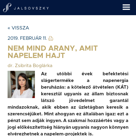
« VISSZA
2019. FEBRUÁR 11.
NEM MIND ARANY, AMIT
NAPELEM HAJT
dr. Zsibrita Boglárka
Az utóbbi évek befektetési
slágerterméke a napenergia
beruházás: a kötelező átvételen (KÁT)
keresztül ugyanis az állam biztosnak
látszó jövedelmet garantál
mindazoknak, akik ebben az üzletágban keresik a
szerencséjüket. Mint ahogyan ez általában igaz: ezt a
pénzt sem adják ingyen. A szakmai hozzáértés vagy a
jogi előkészítettség hiányán ugyanis nagyon könnyen
elvérezhetnek a napelem-projektek is.