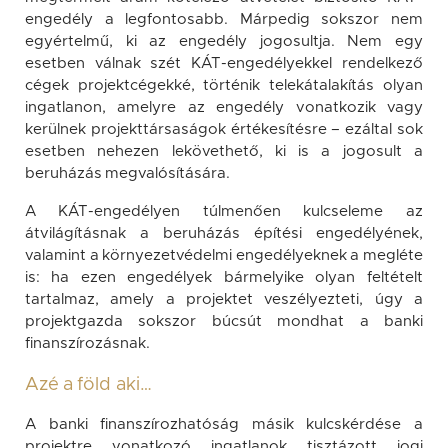
engedély a legfontosabb. Márpedig sokszor nem
egyértelmű, ki az engedély jogosultja. Nem egy
esetben válnak szét KÁT-engedélyekkel rendelkező
cégek projektcégekké, történik telekátalakítás olyan
ingatlanon, amelyre az engedély vonatkozik vagy
kerülnek projekttársaságok értékesítésre – ezáltal sok
esetben nehezen lekövethető, ki is a jogosult a
beruházás megvalósítására.
A KÁT-engedélyen túlmenően kulcseleme az
átvilágításnak a beruházás építési engedélyének,
valamint a környezetvédelmi engedélyeknek a megléte
is: ha ezen engedélyek bármelyike olyan feltételt
tartalmaz, amely a projektet veszélyezteti, úgy a
projektgazda sokszor búcsút mondhat a banki
finanszírozásnak.
Azé a föld aki…
A banki finanszírozhatóság másik kulcskérdése a
projektre vonatkozó ingatlanok tisztázott jogi