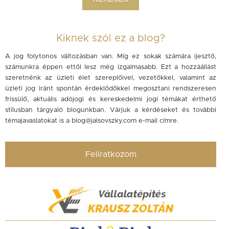
Kiknek szól ez a blog?
A jog folytonos változásban van. Míg ez sokak számára ijesztő,
számunkra éppen ettől lesz még izgalmasabb. Ezt a hozzáállást
szeretnénk az üzleti élet szereplőivel, vezetőkkel, valamint az
üzleti jog iránt spontán érdeklődőkkel megosztani rendszeresen
frissülő, aktuális adójogi és kereskedelmi jogi témákat érthető
stílusban tárgyaló blogunkban. Várjuk a kérdéseket és további
témajavaslatokat is a
blog@jalsovszky.com
e-mail címre.
Feliratkozom