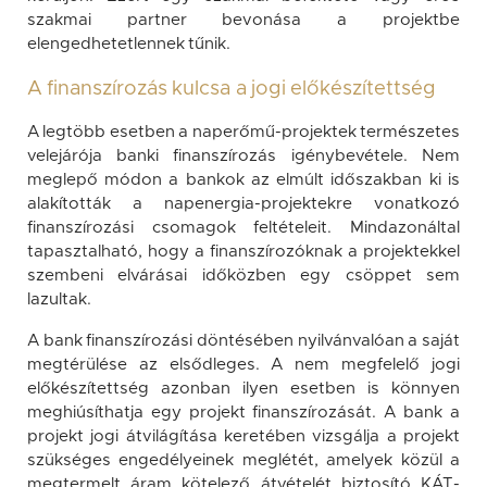
szakmai partner bevonása a projektbe
elengedhetetlennek tűnik.
A finanszírozás kulcsa a jogi előkészítettség
A legtöbb esetben a naperőmű-projektek természetes
velejárója banki finanszírozás igénybevétele. Nem
meglepő módon a bankok az elmúlt időszakban ki is
alakították a napenergia-projektekre vonatkozó
finanszírozási csomagok feltételeit. Mindazonáltal
tapasztalható, hogy a finanszírozóknak a projektekkel
szembeni elvárásai időközben egy csöppet sem
lazultak.
A bank finanszírozási döntésében nyilvánvalóan a saját
megtérülése az elsődleges. A nem megfelelő jogi
előkészítettség azonban ilyen esetben is könnyen
meghiúsíthatja egy projekt finanszírozását. A bank a
projekt jogi átvilágítása keretében vizsgálja a projekt
szükséges engedélyeinek meglétét, amelyek közül a
megtermelt áram kötelező átvételét biztosító KÁT-