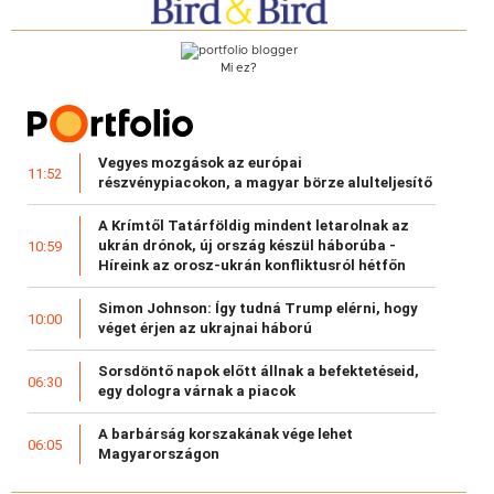
Mi ez?
Vegyes mozgások az európai
11:52
részvénypiacokon, a magyar börze alulteljesítő
A Krímtől Tatárföldig mindent letarolnak az
ukrán drónok, új ország készül háborúba -
10:59
Híreink az orosz-ukrán konfliktusról hétfőn
Simon Johnson: Így tudná Trump elérni, hogy
10:00
véget érjen az ukrajnai háború
Sorsdöntő napok előtt állnak a befektetéseid,
06:30
egy dologra várnak a piacok
A barbárság korszakának vége lehet
06:05
Magyarországon