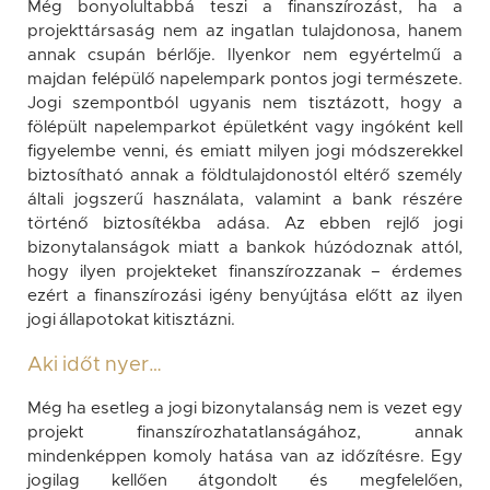
Még bonyolultabbá teszi a finanszírozást, ha a
projekttársaság nem az ingatlan tulajdonosa, hanem
annak csupán bérlője. Ilyenkor nem egyértelmű a
majdan felépülő napelempark pontos jogi természete.
Jogi szempontból ugyanis nem tisztázott, hogy a
fölépült napelemparkot épületként vagy ingóként kell
figyelembe venni, és emiatt milyen jogi módszerekkel
biztosítható annak a földtulajdonostól eltérő személy
általi jogszerű használata, valamint a bank részére
történő biztosítékba adása. Az ebben rejlő jogi
bizonytalanságok miatt a bankok húzódoznak attól,
hogy ilyen projekteket finanszírozzanak – érdemes
ezért a finanszírozási igény benyújtása előtt az ilyen
jogi állapotokat kitisztázni.
Aki időt nyer…
Még ha esetleg a jogi bizonytalanság nem is vezet egy
projekt finanszírozhatatlanságához, annak
mindenképpen komoly hatása van az időzítésre. Egy
jogilag kellően átgondolt és megfelelően,