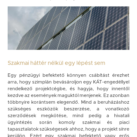
Szakmai háttér nélkül egy lépést sem
Egy pénzügyi befektető könnyen csábítást érezhet
arra, hogy szimplán bevásároljon egy KÁT-engedéllyel
rendelkező projektcégbe, és hagyja, hogy innentől
kezdve az események maguktól menjenek. Ez azonban
többnyire korántsem elegendő. Mind a beruházáshoz
szükséges eszközök beszerzése, a vonatkozó
szerződések megkötése, mind pedig a hivatali
ügyintézés során komoly szakmai és piaci
tapasztalatok szükségesek ahhoz, hogy a projekt sínre
kerüljön. Ezért egy szakmai befektető vagy erős