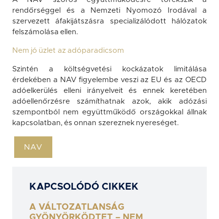
rendőrséggel és a Nemzeti Nyomozó Irodával a
szervezett áfakijátszásra specializálódott hálózatok
felszámolása ellen.
Nem jó üzlet az adóparadicsom
Szintén a költségvetési kockázatok limitálása
érdekében a NAV figyelembe veszi az EU és az OECD
adóelkerülés elleni irányelveit és ennek keretében
adóellenőrzésre számíthatnak azok, akik adózási
szempontból nem együttműködő országokkal állnak
kapcsolatban, és onnan szereznek nyereséget.
NAV
KAPCSOLÓDÓ CIKKEK
A VÁLTOZATLANSÁG
GYÖNYÖRKÖDTET – NEM