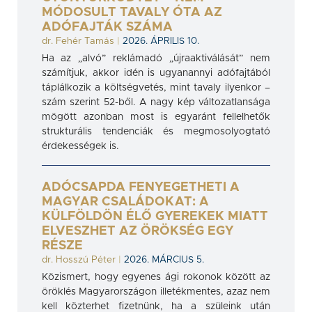
MÓDOSULT TAVALY ÓTA AZ
ADÓFAJTÁK SZÁMA
dr. Fehér Tamás
|
2026. ÁPRILIS 10.
Ha az „alvó” reklámadó „újraaktiválását” nem
számítjuk, akkor idén is ugyanannyi adófajtából
táplálkozik a költségvetés, mint tavaly ilyenkor –
szám szerint 52-ből. A nagy kép változatlansága
mögött azonban most is egyaránt fellelhetők
strukturális tendenciák és megmosolyogtató
érdekességek is.
ADÓCSAPDA FENYEGETHETI A
MAGYAR CSALÁDOKAT: A
KÜLFÖLDÖN ÉLŐ GYEREKEK MIATT
ELVESZHET AZ ÖRÖKSÉG EGY
RÉSZE
dr. Hosszú Péter
|
2026. MÁRCIUS 5.
Közismert, hogy egyenes ági rokonok között az
öröklés Magyarországon illetékmentes, azaz nem
kell közterhet fizetnünk, ha a szüleink után