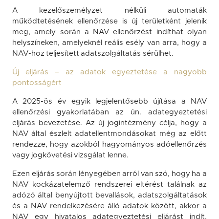
A kezelőszemélyzet nélküli automaták
működtetésének ellenőrzése is új területként jelenik
meg, amely során a NAV ellenőrzést indíthat olyan
helyszíneken, amelyeknél reális esély van arra, hogy a
NAV-hoz teljesített adatszolgáltatás sérülhet.
Új eljárás – az adatok egyeztetése a nagyobb
pontosságért
A 2025-ös év egyik legjelentősebb újítása a NAV
ellenőrzési gyakorlatában az ún. adategyeztetési
eljárás bevezetése. Az új jogintézmény célja, hogy a
NAV által észlelt adatellentmondásokat még az előtt
rendezze, hogy azokból hagyományos adóellenőrzés
vagy jogkövetési vizsgálat lenne.
Ezen eljárás során lényegében arról van szó, hogy ha a
NAV kockázatelemző rendszerei eltérést találnak az
adózó által benyújtott bevallások, adatszolgáltatások
és a NAV rendelkezésére álló adatok között, akkor a
NAV egy hivatalos adategyeztetési eljárást indít,