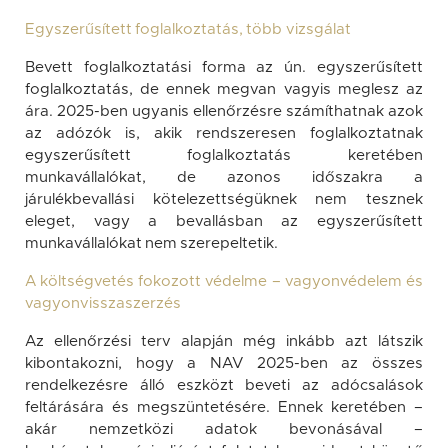
Egyszerűsített foglalkoztatás, több vizsgálat
Bevett foglalkoztatási forma az ún. egyszerűsített
foglalkoztatás, de ennek megvan vagyis meglesz az
ára. 2025-ben ugyanis ellenőrzésre számíthatnak azok
az adózók is, akik rendszeresen foglalkoztatnak
egyszerűsített foglalkoztatás keretében
munkavállalókat, de azonos időszakra a
járulékbevallási kötelezettségüknek nem tesznek
eleget, vagy a bevallásban az egyszerűsített
munkavállalókat nem szerepeltetik.
A költségvetés fokozott védelme – vagyonvédelem és
vagyonvisszaszerzés
Az ellenőrzési terv alapján még inkább azt látszik
kibontakozni, hogy a NAV 2025-ben az összes
rendelkezésre álló eszközt beveti az adócsalások
feltárására és megszüntetésére. Ennek keretében –
akár nemzetközi adatok bevonásával –