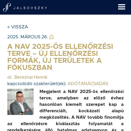
« VISSZA
2025. MÁRCIUS 26.
A NAV 2025-ÖS ELLENŐRZÉSI
TERVE – ÚJ ELLENŐRZÉSI
FORMÁK, ÚJ TERÜLETEK A
FÓKUSZBAN
dr. Bereznai Henrik
kapcsolódó szakterület(ek):
ADÓTANÁCSADÁS
Megjelent a NAV 2025-ös ellenőrzési
terve, amelyben az előző évhez
hasonlóan kiemelt szerepet kap a
differenciált, kockázati alapú
megközelítés. A NAV tovább finomítja
az ellenőrzésre kiválasztás folyamatát a
rendelkezésére álló hatalmas adatvagyon és a