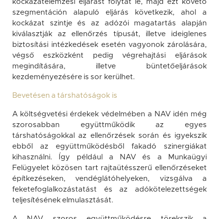
kockázatelemzési eljárást folytat le, majd ezt követő
szegmentáción alapuló eljárás következik, ahol a
kockázat szintje és az adózói magatartás alapján
kiválasztják az ellenőrzés típusát, illetve ideiglenes
biztosítási intézkedések esetén vagyonok zárolására,
végső eszközként pedig végrehajtási eljárások
megindítására, illetve büntetőeljárások
kezdeményezésére is sor kerülhet.
Bevetésen a társhatóságok is
A költségvetési érdekek védelmében a NAV idén még
szorosabban együttműködik az egyes
társhatóságokkal az ellenőrzések során és igyekszik
ebből az együttműködésből fakadó szinergiákat
kihasználni. Így például a NAV és a Munkaügyi
Felügyelet közösen tart rajtaütésszerű ellenőrzéseket
építkezéseken, vendéglátóhelyeken, vizsgálva a
feketefoglalkozástatást és az adókötelezettségek
teljesítésének elmulasztását.
A NAV szoros együttműködésre törekszik a