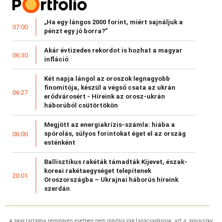
„Ha egy lángos 2000 forint, miért sajnáljuk a
07:00
pénzt egy jó borra?”
Akár évtizedes rekordot is hozhat a magyar
06:30
infláció
Két napja lángol az oroszok legnagyobb
finomítója, készül a végső csata az ukrán
06:27
erődvárosért - Híreink az orosz-ukrán
háborúból csütörtökön
Megjött az energiakrízis-számla: hiába a
spórolás, súlyos forintokat éget el az ország
06:00
esténként
Ballisztikus rakéták támadták Kijevet, észak-
koreai rakétaegységet telepítenek
20:01
Oroszországba – Ukrajnai háborús híreink
szerdán
A blog tartalma semmilyen esetben nem minősül jogi tanácsadásnak, azt a Jalsovszky