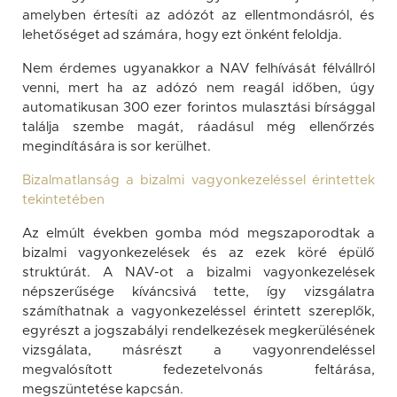
amelyben értesíti az adózót az ellentmondásról, és
lehetőséget ad számára, hogy ezt önként feloldja.
Nem érdemes ugyanakkor a NAV felhívását félvállról
venni, mert ha az adózó nem reagál időben, úgy
automatikusan 300 ezer forintos mulasztási bírsággal
találja szembe magát, ráadásul még ellenőrzés
megindítására is sor kerülhet.
Bizalmatlanság a bizalmi vagyonkezeléssel érintettek
tekintetében
Az elmúlt években gomba mód megszaporodtak a
bizalmi vagyonkezelések és az ezek köré épülő
struktúrát. A NAV-ot a bizalmi vagyonkezelések
népszerűsége kíváncsivá tette, így vizsgálatra
számíthatnak a vagyonkezeléssel érintett szereplők,
egyrészt a jogszabályi rendelkezések megkerülésének
vizsgálata, másrészt a vagyonrendeléssel
megvalósított fedezetelvonás feltárása,
megszüntetése kapcsán.