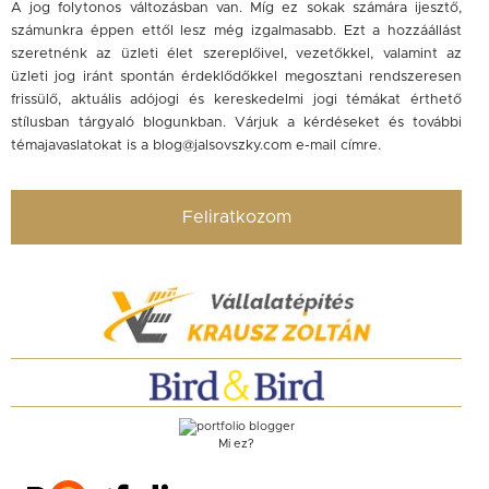
A jog folytonos változásban van. Míg ez sokak számára ijesztő,
számunkra éppen ettől lesz még izgalmasabb. Ezt a hozzáállást
szeretnénk az üzleti élet szereplőivel, vezetőkkel, valamint az
üzleti jog iránt spontán érdeklődőkkel megosztani rendszeresen
frissülő, aktuális adójogi és kereskedelmi jogi témákat érthető
stílusban tárgyaló blogunkban. Várjuk a kérdéseket és további
témajavaslatokat is a
blog@jalsovszky.com
e-mail címre.
Feliratkozom
Mi ez?