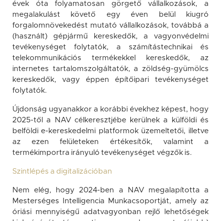
évek óta folyamatosan görgető vállalkozások, a
megalakulást követő egy éven belül kiugró
forgalomnövekedést mutató vállalkozások, továbbá a
(használt) gépjármű kereskedők, a vagyonvédelmi
tevékenységet folytatók, a számítástechnikai és
telekommunikációs termékekkel kereskedők, az
internetes tartalomszolgáltatók, a zöldség-gyümölcs
kereskedők, vagy éppen építőipari tevékenységet
folytatók.
Újdonság ugyanakkor a korábbi évekhez képest, hogy
2025-től a NAV célkeresztjébe kerülnek a külföldi és
belföldi e-kereskedelmi platformok üzemeltetői, illetve
az ezen felületeken értékesítők, valamint a
termékimportra irányuló tevékenységet végzők is.
Szintlépés a digitalizációban
Nem elég, hogy 2024-ben a NAV megalapította a
Mesterséges Intelligencia Munkacsoportját, amely az
óriási mennyiségű adatvagyonban rejlő lehetőségek