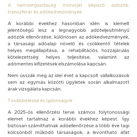
A nemzetgazdaság motorját képező adózók:
transzferár és adókedvezmények
A korábbi évekhez hasonlóan idén is kiemelt
jelentőségű lesz a legnagyobb adóteljesítményű
adózók ellenőrzése, különösen az adókedvezmények,
a társasági adóalap növelő és csökkentő tételek
helyes megállapítása, a rehabilitációs hozzájárulás
kötelezettség helyes teljesítése, valamint az
adómentes kifizetések elszámolása kapcsán.
Nem ússzák meg az idei évet a kapcsolt vállalkozások
sem az egymás közötti ügyletek során alkalmazott
árak vizsgálata kapcsán.
Továbbélések és újdonságok
A 2025-ös ellenőrzési terve számos folytonossági
elemet tartalmaz a korábbi évekhez képest. Így
biztosan számíthatnak adóellenőrzése a több éve tagi
kölcsönből működő társaságok, a levontható áfát