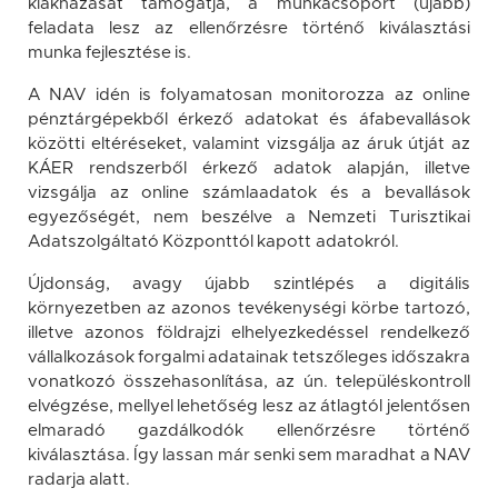
kiaknázását támogatja, a munkacsoport (újabb)
feladata lesz az ellenőrzésre történő kiválasztási
munka fejlesztése is.
A NAV idén is folyamatosan monitorozza az online
pénztárgépekből érkező adatokat és áfabevallások
közötti eltéréseket, valamint vizsgálja az áruk útját az
KÁER rendszerből érkező adatok alapján, illetve
vizsgálja az online számlaadatok és a bevallások
egyezőségét, nem beszélve a Nemzeti Turisztikai
Adatszolgáltató Központtól kapott adatokról.
Újdonság, avagy újabb szintlépés a digitális
környezetben az azonos tevékenységi körbe tartozó,
illetve azonos földrajzi elhelyezkedéssel rendelkező
vállalkozások forgalmi adatainak tetszőleges időszakra
vonatkozó összehasonlítása, az ún. településkontroll
elvégzése, mellyel lehetőség lesz az átlagtól jelentősen
elmaradó gazdálkodók ellenőrzésre történő
kiválasztása. Így lassan már senki sem maradhat a NAV
radarja alatt.