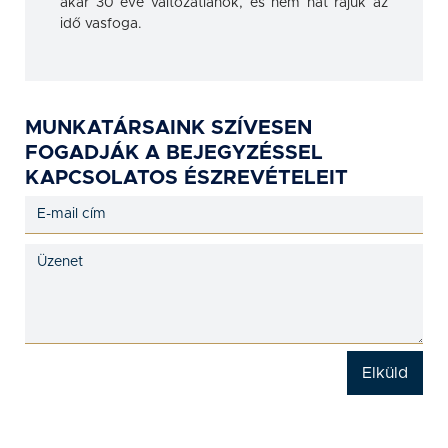
akár 30 éve változatlanok, és nem hat rájuk az
idő vasfoga.
MUNKATÁRSAINK SZÍVESEN
FOGADJÁK A BEJEGYZÉSSEL
KAPCSOLATOS ÉSZREVÉTELEIT