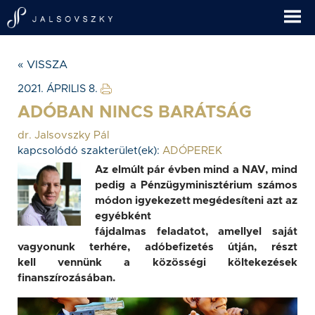
« VISSZA
2021. ÁPRILIS 8.
ADÓBAN NINCS BARÁTSÁG
dr. Jalsovszky Pál
kapcsolódó szakterület(ek):
ADÓPEREK
Az elmúlt pár évben mind a NAV, mind
pedig a Pénzügyminisztérium számos
módon igyekezett megédesíteni azt az
egyébként
fájdalmas feladatot, amellyel saját
vagyonunk terhére, adóbefizetés útján, részt
kell vennünk a közösségi költekezések
finanszírozásában.