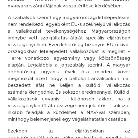
magyarországi áfájának visszatérítése kérdésében.
A szabályok szerint egy magyarországi letelepedéssel
nem rendelkező, egyébként EU-s székhelyű vállalkozás
a vállalkozási tevékenységéhez Magyarországon
igénybe vett szolgáltatás áfáját speciális eljárásban
visszaigényelheti. Ezen lehetőség bizonyos EU-n kívüli
országokban letelepedett vállalkozókat is megillet –
erre vonatkozó egyezmény vagy kölcsönösség
alapján. Legalábbis a jogszabály szerint. A magyar
adóhatóság ugyanis évek óta minden követ
megmozdít azért, hogy a belföldi tranzakciókon már
beszedett áfát ne kelljen a külföldi vállalkozás
számára kiengednie. És sokszor eredménnyel. Külföldi
vállalkozások ugyanis – különösen akkor, ha a
visszaigénylendő áfa összege nem jelentős – sokszor
inkább feladják a küzdelmet a NAV-val szemben,
minthogy belemenjenek egy végeláthatatlan csatába.
Ezekben az eljárásokban az
adóhatóság láthatóan széles eszköztárat vonultat fel