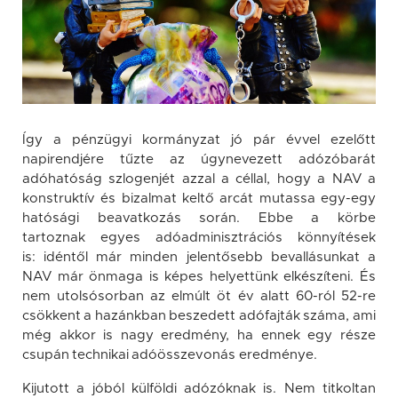
Így a pénzügyi kormányzat jó pár évvel ezelőtt
napirendjére tűzte az úgynevezett adózóbarát
adóhatóság szlogenjét azzal a céllal, hogy a NAV a
konstruktív és bizalmat keltő arcát mutassa egy-egy
hatósági beavatkozás során. Ebbe a körbe
tartoznak egyes adóadminisztrációs könnyítések
is: idéntől már minden jelentősebb bevallásunkat a
NAV már önmaga is képes helyettünk elkészíteni. És
nem utolsósorban az elmúlt öt év alatt 60-ról 52-re
csökkent a hazánkban beszedett adófajták száma, ami
még akkor is nagy eredmény, ha ennek egy része
csupán technikai adóösszevonás eredménye.
Kijutott a jóból külföldi adózóknak is. Nem titkoltan