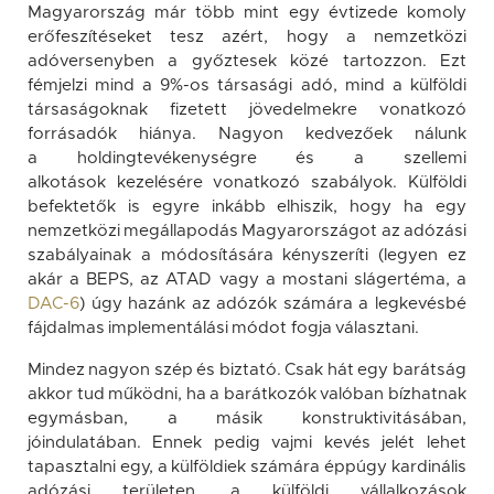
Magyarország már több mint egy évtizede komoly
erőfeszítéseket tesz azért, hogy a nemzetközi
adóversenyben a győztesek közé tartozzon. Ezt
fémjelzi mind a 9%-os társasági adó, mind a külföldi
társaságoknak fizetett jövedelmekre vonatkozó
forrásadók hiánya. Nagyon kedvezőek nálunk
a holdingtevékenységre és a szellemi
alkotások kezelésére vonatkozó szabályok. Külföldi
befektetők is egyre inkább elhiszik, hogy ha egy
nemzetközi megállapodás Magyarországot az adózási
szabályainak a módosítására kényszeríti (legyen ez
akár a BEPS, az ATAD vagy a mostani slágertéma, a
DAC-6
) úgy hazánk az adózók számára a legkevésbé
fájdalmas implementálási módot fogja választani.
Mindez nagyon szép és biztató. Csak hát egy barátság
akkor tud működni, ha a barátkozók valóban bízhatnak
egymásban, a másik konstruktivitásában,
jóindulatában. Ennek pedig vajmi kevés jelét lehet
tapasztalni egy, a külföldiek számára éppúgy kardinális
adózási területen, a külföldi vállalkozások