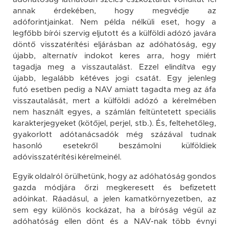
annak érdekében, hogy megvédje az
adóforintjainkat. Nem példa nélküli eset, hogy a
legfőbb bírói szervig eljutott és a külföldi adózó javára
döntő visszatérítési eljárásban az adóhatóság, egy
újabb, alternatív indokot keres arra, hogy miért
tagadja meg a visszautalást. Ezzel elindítva egy
újabb, legalább kétéves jogi csatát. Egy jelenleg
futó esetben pedig a NAV amiatt tagadta meg az áfa
visszautalását, mert a külföldi adózó a kérelmében
nem használt egyes, a számlán feltüntetett speciális
karakterjegyeket (kötőjel, perjel, stb.). És, feltehetőleg,
gyakorlott adótanácsadók még százával tudnak
hasonló esetekről beszámolni külföldiek
adóvisszatérítési kérelmeinél.
Egyik oldalról örülhetünk, hogy az adóhatóság gondos
gazda módjára őrzi megkeresett és befizetett
adóinkat. Ráadásul, a jelen kamatkörnyezetben, az
sem egy különös kockázat, ha a bíróság végül az
adóhatóság ellen dönt és a NAV-nak több évnyi