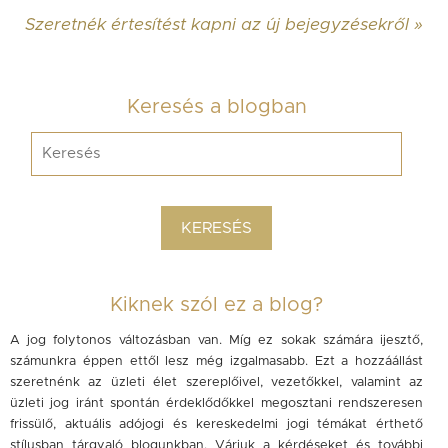
Szeretnék értesítést kapni az új bejegyzésekről »
Keresés a blogban
Kiknek szól ez a blog?
A jog folytonos változásban van. Míg ez sokak számára ijesztő,
számunkra éppen ettől lesz még izgalmasabb. Ezt a hozzáállást
szeretnénk az üzleti élet szereplőivel, vezetőkkel, valamint az
üzleti jog iránt spontán érdeklődőkkel megosztani rendszeresen
frissülő, aktuális adójogi és kereskedelmi jogi témákat érthető
stílusban tárgyaló blogunkban. Várjuk a kérdéseket és további