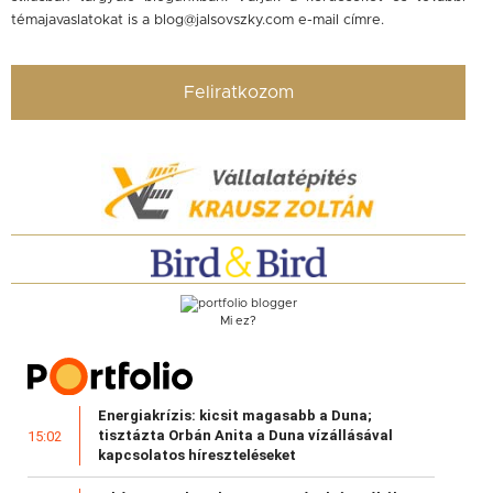
témajavaslatokat is a
blog@jalsovszky.com
e-mail címre.
Feliratkozom
Mi ez?
Energiakrízis: kicsit magasabb a Duna;
tisztázta Orbán Anita a Duna vízállásával
15:02
kapcsolatos híreszteléseket