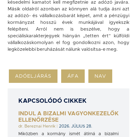
késedelmi kamatot kell megfizetnie az adózó javára.
Másik oldalról azonban az könnyen alá tudja ásni azt
az adózó- és vállalkozásbarát képet, amit a pénzügyi
kormányzat hosszú évek munkájával igyekszik
felépíteni. Arról nem is beszélve, hogy a
speciáliskarakterjegyek hiányán „tetten ért” külföldi
vállalkozáskomolyan el fog gondolkozni azon, hogy
legközelebbi beruházását nálunk valósítsa-e meg.
ADÓELJÁRÁS
ÁFA
NAV
KAPCSOLÓDÓ CIKKEK
INDUL A BIZALMI VAGYONKEZELŐK
ELLENŐRZÉSE
dr. Bereznai Henrik
|
2026. JÚLIUS 28.
Miközben a kormány ismét átírná a bizalmi