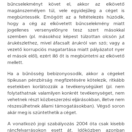
bűncselekményt követ el, akkor az elkövető
magánszemélyen túl, vele egyidejűleg a céget is
megbüntessék. Emögött az a feltételezés húzódik,
hogy a cég az elkövetett bűncselekmény miatt
jogellenes versenyelőnyre tesz szert másokkal
szemben (pl. másokhoz képest túlzottan olcsón jut
árukészlethez, mivel áfacsalt árukról van szó; vagy a
vezető korrupciós magatartása miatt pályázatot nyer
el mások elől), ezért illő őt is megbüntetni az elkövető
mellett.
Ha a bűnösség bebizonyosodik, akkor a cégeket
tipikusan pénzbírság megfizetésére kötelezik, ritkább
esetekben korlátozzák a tevékenységüket (pl. nem
folytathatnak valamilyen konkrét tevékenységet, nem
vehetnek részt közbeszerzési eljárásokban, illetve nem
részesülhetnek állami támogatásokban). Végső soron
akár meg is szüntethetik a céget.
A vonatkozó jogi szabályozás 2004 óta csak kisebb
ráncfelvarrásokon esett át. Időközben azonban