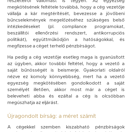
részleteiről vallomást is tegyen. Az egyezség
megkötésének feltétele továbbá, hogy a cég vezetője
vállalja a kár megtérítését, bevezesse a jövőbeni
bűncselekmények megelőzéséhez szükséges belső
intézkedéseket (pl. compliance programokat,
beszállítói ellenőrzési rendszert, antikorrupciós
politikát), együttműködjön a hatóságokkal, és
megfizesse a céget terhelő pénzbírságot.
Ha pedig a cég vezetője esetleg maga is gyanúsított
az ügyben, akkor további feltétel, hogy a vezető a
saját bűnösségét is beismerje. Gyakorlati oldalról
nézve ez komoly könnyebbség, mert ha a vezető
egyezség megkötésében gondolkodott a saját
személyét illetően, akkor most már a céget is
beleveheti abba és ezáltal a cég is olcsóbban
megúszhatja az eljárást.
Újragondolt bírság: a méret számít
A cégekkel szemben kiszabható pénzbírságok