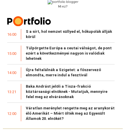
Mi ez?
S a sírt, hol nemzet süllyed el, hőkupolák állják
16:00
körül
Túlpörgette Európa a ceutai válságot, de pont
ezért a következményei nagyon is valódiak
15:00
lehetnek
Újra feltalálnák a Szigetet: a főszervező
14:00
elmondta, merre indul a fesztivál
Baka Andrást jelöli a Tisza-frakció
köztársasági elnöknek - Mutatjuk, mennyire
13:21
felel meg az elvárásoknak
Váratlan merénylet rengette meg az aranykorát
élő Amerikát – Miért ölték meg az Egyesült
12:00
Államok 20. elnökét?