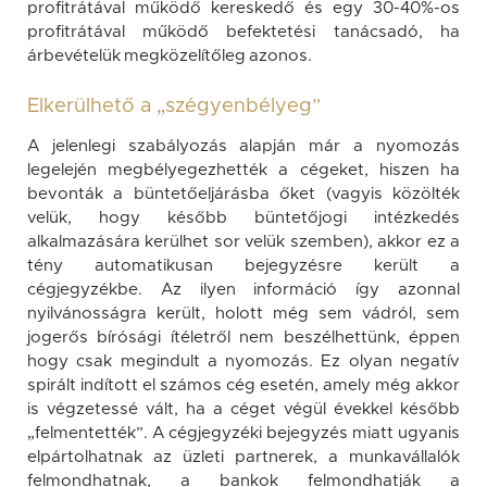
profitrátával működő kereskedő és egy 30-40%-os
profitrátával működő befektetési tanácsadó, ha
árbevételük megközelítőleg azonos.
Elkerülhető a „szégyenbélyeg”
A jelenlegi szabályozás alapján már a nyomozás
legelején megbélyegezhették a cégeket, hiszen ha
bevonták a büntetőeljárásba őket (vagyis közölték
velük, hogy később büntetőjogi intézkedés
alkalmazására kerülhet sor velük szemben), akkor ez a
tény automatikusan bejegyzésre került a
cégjegyzékbe. Az ilyen információ így azonnal
nyilvánosságra került, holott még sem vádról, sem
jogerős bírósági ítéletről nem beszélhettünk, éppen
hogy csak megindult a nyomozás. Ez olyan negatív
spirált indított el számos cég esetén, amely még akkor
is végzetessé vált, ha a céget végül évekkel később
„felmentették”. A cégjegyzéki bejegyzés miatt ugyanis
elpártolhatnak az üzleti partnerek, a munkavállalók
felmondhatnak, a bankok felmondhatják a