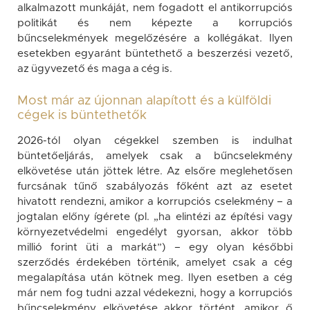
alkalmazott munkáját, nem fogadott el antikorrupciós
politikát és nem képezte a korrupciós
bűncselekmények megelőzésére a kollégákat. Ilyen
esetekben egyaránt büntethető a beszerzési vezető,
az ügyvezető és maga a cég is.
Most már az újonnan alapított és a külföldi
cégek is büntethetők
2026-tól olyan cégekkel szemben is indulhat
büntetőeljárás, amelyek csak a bűncselekmény
elkövetése után jöttek létre. Az elsőre meglehetősen
furcsának tűnő szabályozás főként azt az esetet
hivatott rendezni, amikor a korrupciós cselekmény – a
jogtalan előny ígérete (pl. „ha elintézi az építési vagy
környezetvédelmi engedélyt gyorsan, akkor több
millió forint üti a markát”) – egy olyan későbbi
szerződés érdekében történik, amelyet csak a cég
megalapítása után kötnek meg. Ilyen esetben a cég
már nem fog tudni azzal védekezni, hogy a korrupciós
bűncselekmény elkövetése akkor történt, amikor ő