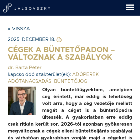
« VISSZA
2025. DECEMBER 18.
CÉGEK A BÜNTETŐPADON –
VÁLTOZNAK A SZABÁLYOK
dr. Barta Péter
kapcsolódó szakterület(ek):
ADÓPEREK
ADÓTANÁCSADÁS
BÜNTETŐJOG
Olyan büntetőügyekben, amelyben
cég érintett, már eddig is lehetőség
volt arra, hogy a cég vezetője mellett
magát a céget is a büntetőpadra
ültessék. A gyakorlatban erre eddig
csak ritkán került sor. 2026-tól azonban gyökeresen
megváltoznak a cégek elleni büntetőeljárás szabályai
és várhatóan gyakrabban vonják majd a cégeket is