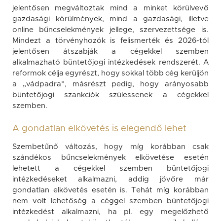
jelentősen megváltoztak mind a minket körülvevő
gazdasági körülmények, mind a gazdasági, illetve
online bűncselekmények jellege, szervezettsége is.
Mindezt a törvényhozók is felismerték és 2026-tól
jelentősen átszabják a cégekkel szemben
alkalmazható büntetőjogi intézkedések rendszerét. A
reformok célja egyrészt, hogy sokkal több cég kerüljön
a „vádpadra”, másrészt pedig, hogy arányosabb
büntetőjogi szankciók szülessenek a cégekkel
szemben.
A gondatlan elkövetés is elegendő lehet
Szembetűnő változás, hogy míg korábban csak
szándékos bűncselekmények elkövetése esetén
lehetett a cégekkel szemben büntetőjogi
intézkedéseket alkalmazni, addig jövőre már
gondatlan elkövetés esetén is. Tehát míg korábban
nem volt lehetőség a céggel szemben büntetőjogi
intézkedést alkalmazni, ha pl. egy megelőzhető