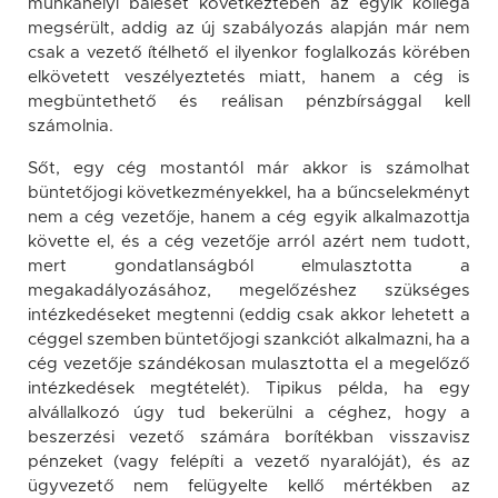
munkahelyi baleset következtében az egyik kolléga
megsérült, addig az új szabályozás alapján már nem
csak a vezető ítélhető el ilyenkor foglalkozás körében
elkövetett veszélyeztetés miatt, hanem a cég is
megbüntethető és reálisan pénzbírsággal kell
számolnia.
Sőt, egy cég mostantól már akkor is számolhat
büntetőjogi következményekkel, ha a bűncselekményt
nem a cég vezetője, hanem a cég egyik alkalmazottja
követte el, és a cég vezetője arról azért nem tudott,
mert gondatlanságból elmulasztotta a
megakadályozásához, megelőzéshez szükséges
intézkedéseket megtenni (eddig csak akkor lehetett a
céggel szemben büntetőjogi szankciót alkalmazni, ha a
cég vezetője szándékosan mulasztotta el a megelőző
intézkedések megtételét). Tipikus példa, ha egy
alvállalkozó úgy tud bekerülni a céghez, hogy a
beszerzési vezető számára borítékban visszavisz
pénzeket (vagy felépíti a vezető nyaralóját), és az
ügyvezető nem felügyelte kellő mértékben az