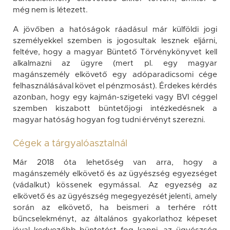
még nem is létezett.
A jövőben a hatóságok ráadásul már külföldi jogi
személyekkel szemben is jogosultak lesznek eljárni,
feltéve, hogy a magyar Büntető Törvénykönyvet kell
alkalmazni az ügyre (mert pl. egy magyar
magánszemély elkövető egy adóparadicsomi cége
felhasználásával követ el pénzmosást). Érdekes kérdés
azonban, hogy egy kajmán-szigeteki vagy BVI céggel
szemben kiszabott büntetőjogi intézkedésnek a
magyar hatóság hogyan fog tudni érvényt szerezni.
Cégek a tárgyalóasztalnál
Már 2018 óta lehetőség van arra, hogy a
magánszemély elkövető és az ügyészség egyezséget
(vádalkut) kössenek egymással. Az egyezség az
elkövető és az ügyészség megegyezését jelenti, amely
során az elkövető, ha beismeri a terhére rótt
bűncselekményt, az általános gyakorlathoz képeset