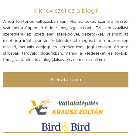
Kiknek szól ez a blog?
A jog folytonos változásban van. Míg ez sokak számára ijesztő,
számunkra éppen ettől lesz még izgalmasabb. Ezt a hozzáállást
szeretnénk az üzleti élet szereplőivel, vezetőkkel, valamint az
üzleti jog iránt spontán érdeklődőkkel megosztani rendszeresen
frissülő, aktuális adójogi és kereskedelmi jogi témákat érthető
stílusban tárgyaló blogunkban. Várjuk a kérdéseket és további
témajavaslatokat is a
blog@jalsovszky.com
e-mail címre.
Feliratkozom