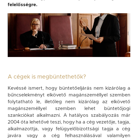
felelősségre.
A cégek is megbüntethetők?
Kevéssé ismert, hogy büntetőeljárás nem kizárólag a
bűncselekményt elkövető magánszeméllyel szemben
folytatható le, illetőleg nem kizárólag az elkövető
magánszeméllyel szemben lehet büntetőjogi
szankciókat alkalmazni. A hatályos szabályozás már
2004 óta lehetővé teszi, hogy ha a cég vezetője, tagja,
alkalmazottja, vagy felügyelőbizottsági tagja a cég
javára vagy a cég felhasználásával valamilyen