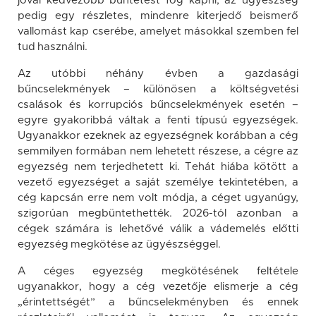
jóval kedvezőbb büntetést fog kapni, az ügyészség
pedig egy részletes, mindenre kiterjedő beismerő
vallomást kap cserébe, amelyet másokkal szemben fel
tud használni.
Az utóbbi néhány évben a gazdasági
bűncselekmények – különösen a költségvetési
csalások és korrupciós bűncselekmények esetén –
egyre gyakoribbá váltak a fenti típusú egyezségek.
Ugyanakkor ezeknek az egyezségnek korábban a cég
semmilyen formában nem lehetett részese, a cégre az
egyezség nem terjedhetett ki. Tehát hiába kötött a
vezető egyezséget a saját személye tekintetében, a
cég kapcsán erre nem volt módja, a céget ugyanúgy,
szigorúan megbüntethették. 2026-tól azonban a
cégek számára is lehetővé válik a vádemelés előtti
egyezség megkötése az ügyészséggel.
A céges egyezség megkötésének feltétele
ugyanakkor, hogy a cég vezetője elismerje a cég
„érintettségét” a bűncselekményben és ennek