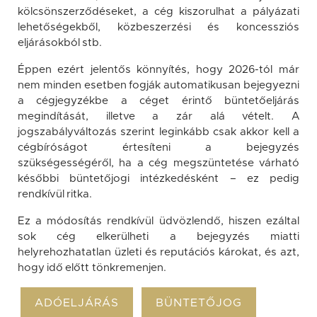
kölcsönszerződéseket, a cég kiszorulhat a pályázati
lehetőségekből, közbeszerzési és koncessziós
eljárásokból stb.
Éppen ezért jelentős könnyítés, hogy 2026-tól már
nem minden esetben fogják automatikusan bejegyezni
a cégjegyzékbe a céget érintő büntetőeljárás
megindítását, illetve a zár alá vételt. A
jogszabályváltozás szerint leginkább csak akkor kell a
cégbíróságot értesíteni a bejegyzés
szükségességéről, ha a cég megszüntetése várható
későbbi büntetőjogi intézkedésként – ez pedig
rendkívül ritka.
Ez a módosítás rendkívül üdvözlendő, hiszen ezáltal
sok cég elkerülheti a bejegyzés miatti
helyrehozhatatlan üzleti és reputációs károkat, és azt,
hogy idő előtt tönkremenjen.
ADÓELJÁRÁS
BÜNTETŐJOG