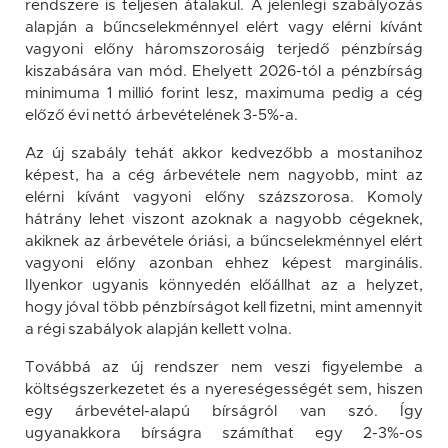
rendszere is teljesen átalakul. A jelenlegi szabályozás
alapján a bűncselekménnyel elért vagy elérni kívánt
vagyoni előny háromszorosáig terjedő pénzbírság
kiszabására van mód. Ehelyett 2026-tól a pénzbírság
minimuma 1 millió forint lesz, maximuma pedig a cég
előző évi nettó árbevételének 3-5%-a.
Az új szabály tehát akkor kedvezőbb a mostanihoz
képest, ha a cég árbevétele nem nagyobb, mint az
elérni kívánt vagyoni előny százszorosa. Komoly
hátrány lehet viszont azoknak a nagyobb cégeknek,
akiknek az árbevétele óriási, a bűncselekménnyel elért
vagyoni előny azonban ehhez képest marginális.
Ilyenkor ugyanis könnyedén előállhat az a helyzet,
hogy jóval több pénzbírságot kell fizetni, mint amennyit
a régi szabályok alapján kellett volna.
Továbbá az új rendszer nem veszi figyelembe a
költségszerkezetet és a nyereségességét sem, hiszen
egy árbevétel-alapú bírságról van szó. Így
ugyanakkora bírságra számíthat egy 2-3%-os