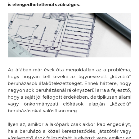
is elengedhetetlenül szükséges.
Az áfában már évek óta megoldatlan az a probléma,
hogy hogyan kell kezelni az úgynevezett „közcélú”
beruházások áfakötelezettségét. Ennek háttere, hogy
nagyon sok beruházásnál rákényszerül arra a fejlesztő,
hogy a saját jól felfogott érdekében, de tipikusan állami
vagy önkormányzati előírások alapján „közcélú”
beruházásokat valósítson meg.
Ilyen az, amikor a lakópark csak akkor kap engedélyt,
ha a beruházó a közeli kereszteződés, játszótér vagy
vízelvezető árok fejlesztését is elvégzi; vagy amikor az