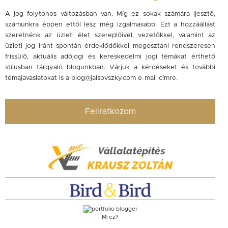
A jog folytonos változásban van. Míg ez sokak számára ijesztő,
számunkra éppen ettől lesz még izgalmasabb. Ezt a hozzáállást
szeretnénk az üzleti élet szereplőivel, vezetőkkel, valamint az
üzleti jog iránt spontán érdeklődőkkel megosztani rendszeresen
frissülő, aktuális adójogi és kereskedelmi jogi témákat érthető
stílusban tárgyaló blogunkban. Várjuk a kérdéseket és további
témajavaslatokat is a
blog@jalsovszky.com
e-mail címre.
Feliratkozom
Mi ez?