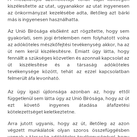
kiszélesítette az utat, ugyanakkor az utat ingyenesen
az önkormányzat kezelésébe adta, illetőleg azt bárki
más is ingyenesen használhatta.
Az Unió Bírósága elsőként azt rögzítette, hogy sem
gyakorlati, sem jogi értelemben nem folyhatott volna
az adóköteles mészkőfejtési tevékenység akkor, ha az
út nem kerül kiszélesítésre. Emiatt úgy látta, hogy
fennállt a szükséges közvetlen és azonnali kapcsolat az
út kiszélesítése és a társaság adóköteles
tevékenysége között, tehát az ezzel kapcsolatban
felmerült áfa levonható.
Az ügy igazi újdonsága azonban az, hogy ettől
függetlenül sem látta úgy az Unió Bírósága, hogy az út
ezt követő ingyenes átadása áfafizetési
kötelezettséget keletkeztetne.
Arra jutott ugyanis, hogy az út, illetőleg az azon
végzett munkálatok olyan szoros összefüggésben