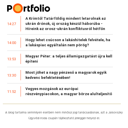
A Krímtől Tatárföldig mindent letarolnak az
ukrán drónok, új ország készül háborúba -
14:27
Híreink az orosz-ukrán konfliktusról hétfőn
Hogy lehet csúcson a lakáshitelek felvétele, ha
14:00
a lakáspiac egyáltalán nem pörög?
Magyar Péter: a teljes államigazgatást újra kell
13:53
építeni
Most jöhet a nagy pénzeső a magyarok egyik
13:30
kedvenc befektetésében!
Vegyes mozgások az európai
11:52
részvénypiacokon, a magyar börze alulteljesítő
A blog tartalma semmilyen esetben nem minősül jogi tanácsadásnak, azt a Jalsovszky
Ügyvédi Iroda csupán tájékoztató jelleggel helyezi el.