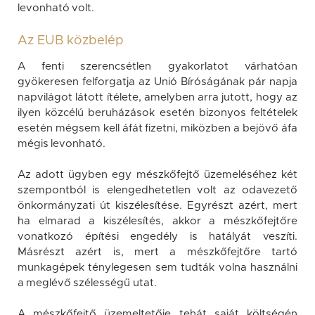
levonható volt.
Az EUB közbelép
A fenti szerencsétlen gyakorlatot várhatóan
gyökeresen felforgatja az Unió Bíróságának pár napja
napvilágot látott ítélete, amelyben arra jutott, hogy az
ilyen közcélú beruházások esetén bizonyos feltételek
esetén mégsem kell áfát fizetni, miközben a bejövő áfa
mégis levonható.
Az adott ügyben egy mészkőfejtő üzemeléséhez két
szempontból is elengedhetetlen volt az odavezető
önkormányzati út kiszélesítése. Egyrészt azért, mert
ha elmarad a kiszélesítés, akkor a mészkőfejtőre
vonatkozó építési engedély is hatályát veszíti.
Másrészt azért is, mert a mészkőfejtőre tartó
munkagépek ténylegesen sem tudták volna használni
a meglévő szélességű utat.
A mészkőfejtő üzemeltetője tehát saját költségén