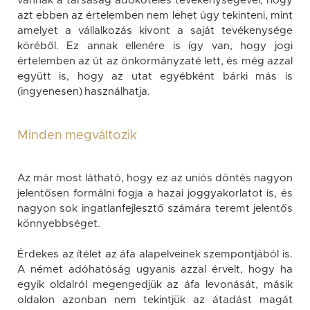
vannak a társaság adóköteles tevékenységével, hogy
azt ebben az értelemben nem lehet úgy tekinteni, mint
amelyet a vállalkozás kivont a saját tevékenysége
köréből. Ez annak ellenére is így van, hogy jogi
értelemben az út az önkormányzaté lett, és még azzal
együtt is, hogy az utat egyébként bárki más is
(ingyenesen) használhatja.
Minden megváltozik
Az már most látható, hogy ez az uniós döntés nagyon
jelentősen formálni fogja a hazai joggyakorlatot is, és
nagyon sok ingatlanfejlesztő számára teremt jelentős
könnyebbséget.
Érdekes az ítélet az áfa alapelveinek szempontjából is.
A német adóhatóság ugyanis azzal érvelt, hogy ha
egyik oldalról megengedjük az áfa levonását, másik
oldalon azonban nem tekintjük az átadást magát