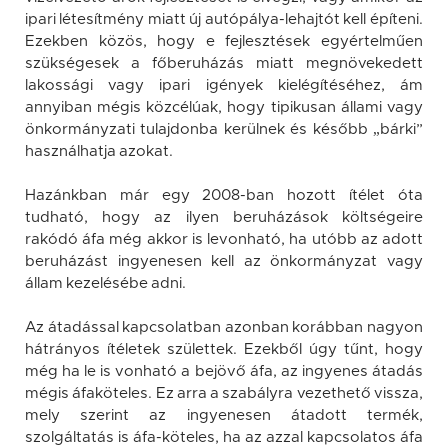
ipari létesítmény miatt új autópálya-lehajtót kell építeni.
Ezekben közös, hogy e fejlesztések egyértelműen
szükségesek a főberuházás miatt megnövekedett
lakossági vagy ipari igények kielégítéséhez, ám
annyiban mégis közcélúak, hogy tipikusan állami vagy
önkormányzati tulajdonba kerülnek és később „bárki”
használhatja azokat.
Hazánkban már egy 2008-ban hozott ítélet óta
tudható, hogy az ilyen beruházások költségeire
rakódó áfa még akkor is levonható, ha utóbb az adott
beruházást ingyenesen kell az önkormányzat vagy
állam kezelésébe adni.
Az átadással kapcsolatban azonban korábban nagyon
hátrányos ítéletek születtek. Ezekből úgy tűnt, hogy
még ha le is vonható a bejövő áfa, az ingyenes átadás
mégis áfaköteles. Ez arra a szabályra vezethető vissza,
mely szerint az ingyenesen átadott termék,
szolgáltatás is áfa-köteles, ha az azzal kapcsolatos áfa