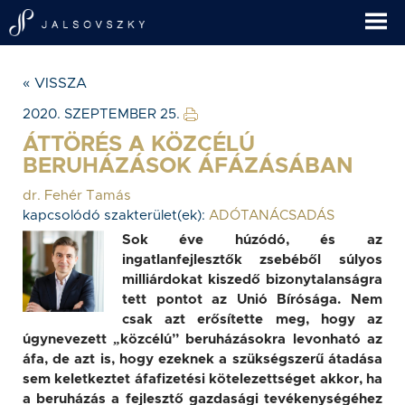
« VISSZA
2020. SZEPTEMBER 25.
ÁTTÖRÉS A KÖZCÉLÚ
BERUHÁZÁSOK ÁFÁZÁSÁBAN
dr. Fehér Tamás
kapcsolódó szakterület(ek):
ADÓTANÁCSADÁS
Sok éve húzódó, és az
ingatlanfejlesztők zsebéből súlyos
milliárdokat kiszedő bizonytalanságra
tett pontot az Unió Bírósága. Nem
csak azt erősítette meg, hogy az
úgynevezett „közcélú” beruházásokra levonható az
áfa, de azt is, hogy ezeknek a szükségszerű átadása
sem keletkeztet áfafizetési kötelezettséget akkor, ha
a beruházás a fejlesztő gazdasági tevékenységéhez