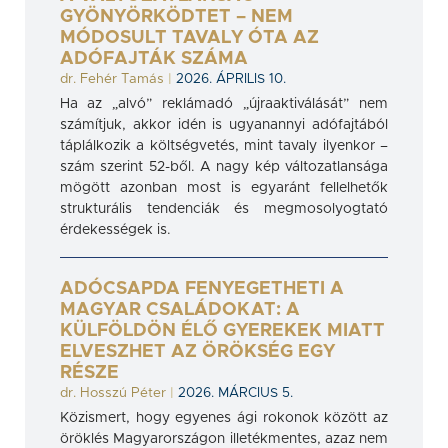
GYÖNYÖRKÖDTET – NEM
MÓDOSULT TAVALY ÓTA AZ
ADÓFAJTÁK SZÁMA
dr. Fehér Tamás
|
2026. ÁPRILIS 10.
Ha az „alvó” reklámadó „újraaktiválását” nem
számítjuk, akkor idén is ugyanannyi adófajtából
táplálkozik a költségvetés, mint tavaly ilyenkor –
szám szerint 52-ből. A nagy kép változatlansága
mögött azonban most is egyaránt fellelhetők
strukturális tendenciák és megmosolyogtató
érdekességek is.
ADÓCSAPDA FENYEGETHETI A
MAGYAR CSALÁDOKAT: A
KÜLFÖLDÖN ÉLŐ GYEREKEK MIATT
ELVESZHET AZ ÖRÖKSÉG EGY
RÉSZE
dr. Hosszú Péter
|
2026. MÁRCIUS 5.
Közismert, hogy egyenes ági rokonok között az
öröklés Magyarországon illetékmentes, azaz nem