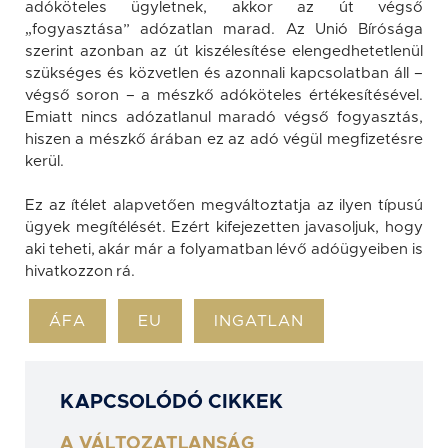
adóköteles ügyletnek, akkor az út végső
„fogyasztása” adózatlan marad. Az Unió Bírósága
szerint azonban az út kiszélesítése elengedhetetlenül
szükséges és közvetlen és azonnali kapcsolatban áll –
végső soron – a mészkő adóköteles értékesítésével.
Emiatt nincs adózatlanul maradó végső fogyasztás,
hiszen a mészkő árában ez az adó végül megfizetésre
kerül.
Ez az ítélet alapvetően megváltoztatja az ilyen típusú
ügyek megítélését. Ezért kifejezetten javasoljuk, hogy
aki teheti, akár már a folyamatban lévő adóügyeiben is
hivatkozzon rá.
ÁFA
EU
INGATLAN
KAPCSOLÓDÓ CIKKEK
A VÁLTOZATLANSÁG