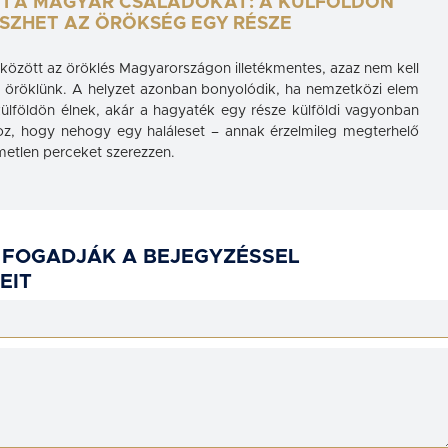
I A MAGYAR CSALÁDOKAT: A KÜLFÖLDÖN
ESZHET AZ ÖRÖKSÉG EGY RÉSZE
között az öröklés Magyarországon illetékmentes, azaz nem kell
án öröklünk. A helyzet azonban bonyolódik, ha nemzetközi elem
külföldön élnek, akár a hagyaték egy része külföldi vagyonban
hhoz, hogy nehogy egy haláleset – annak érzelmileg megterhelő
metlen perceket szerezzen.
 FOGADJÁK A BEJEGYZÉSSEL
EIT