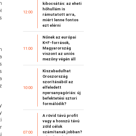
m
kibocsátás: az eheti
hőhullám is
l
12:00
rámutatott arra,
s
miért lenne fontos
ezt elérni
Nőnek az európai
K+F-források,
Magyarország
11:00
n
viszont az uniós
a
mezőny végén áll
s
Kiszabadulhat
s
Oroszország
a
szorításából az
z
elfeledett
10:00
nyersanyagóriás: új
befektetési sztori
formálódik?
y
y
A rövid távú profit
i
vagy a hosszú távú
zöld célok
r
számítanak jobban?
07:00
i