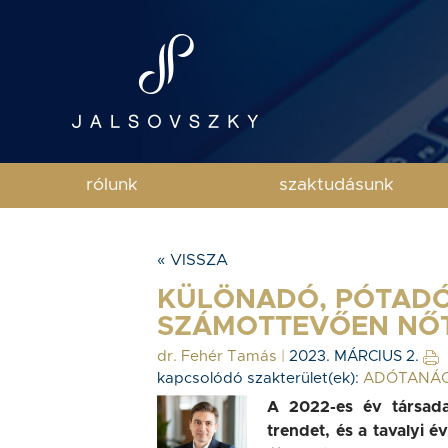
rólunk
szaktudásunk
« VISSZA
KÜLÖNADÓ, PÓTADÓ
SZÁMOTTEVŐEN NŐ
dr. Fehér Tamás
|
2023. MÁRCIUS 2.
kapcsolódó szakterület(ek):
ADÓTANÁ
A 2022-es év társada
trendet, és a tavalyi 