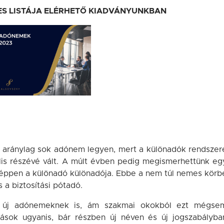
ES LISTÁJA ELÉRHETŐ KIADVÁNYUNKBAN
y aránylag sok adónem legyen, mert a különadók rendszer
ális részévé vált. A múlt évben pedig megismerhettünk eg
onképpen a különadó különadója. Ebbe a nem túl nemes körb
 a biztosítási pótadó.
en új adónemeknek is, ám szakmai okokból ezt mégse
nások ugyanis, bár részben új néven és új jogszabályba