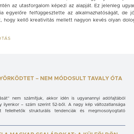
ntén az utasforgalom képezi az alapját. Ez jelenleg ugya
ia egyelőre felfüggesztette az alkalmazhatóságát, de jó
, hogy kellő kreativitás mellett nagyon kevés olyan dolo
OTÁS
YÖRKÖDTET – NEM MÓDOSULT TAVALY ÓTA
lását” nem számítjuk, akkor idén is ugyanannyi adófajtából
ly ilyenkor – szám szerint 52-ből. A nagy kép változatlansága
fellelhetők strukturális tendenciák és megmosolyogtató