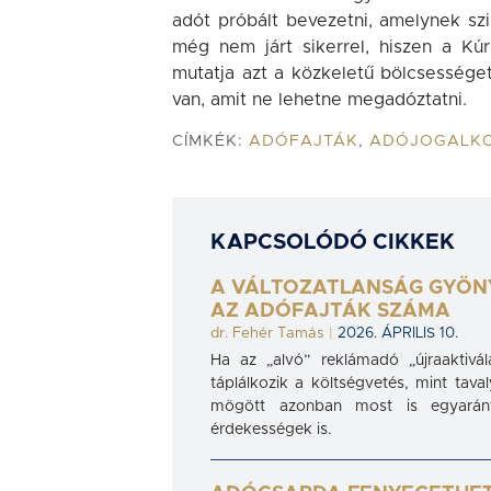
adót próbált bevezetni, amelynek szi
még nem járt sikerrel, hiszen a Kúr
mutatja azt a közkeletű bölcsességet
van, amit ne lehetne megadóztatni.
CÍMKÉK:
ADÓFAJTÁK
,
ADÓJOGALK
KAPCSOLÓDÓ CIKKEK
A VÁLTOZATLANSÁG GYÖN
AZ ADÓFAJTÁK SZÁMA
dr. Fehér Tamás
|
2026. ÁPRILIS 10.
Ha az „alvó” reklámadó „újraaktivá
táplálkozik a költségvetés, mint tava
mögött azonban most is egyaránt 
érdekességek is.