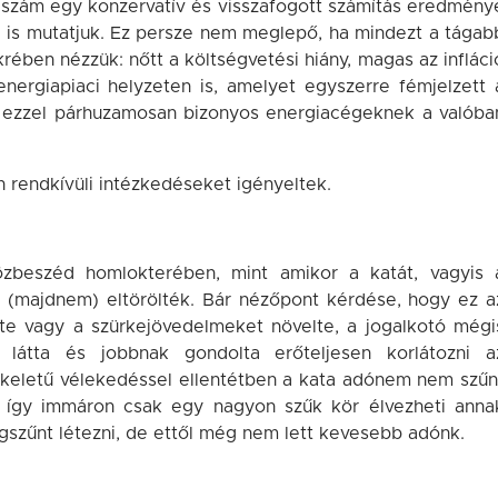
szám egy konzervatív és visszafogott számítás eredmény
e is mutatjuk. Ez persze nem meglepő, ha mindezt a tágab
rében nézzük: nőtt a költségvetési hiány, magas az infláci
nergiapiaci helyzeten is, amelyet egyszerre fémjelzett 
s ezzel párhuzamosan bizonyos energiacégeknek a valóba
n rendkívüli intézkedéseket igényeltek.
zbeszéd homlokterében, mint amikor a katát, vagyis 
át (majdnem) eltörölték. Bár nézőpont kérdése, hogy ez a
te vagy a szürkejövedelmeket növelte, a jogalkotó mégi
látta és jobbnak gondolta erőteljesen korlátozni a
keletű vélekedéssel ellentétben a kata adónem nem szűn
és így immáron csak egy nagyon szűk kör élvezheti anna
gszűnt létezni, de ettől még nem lett kevesebb adónk.