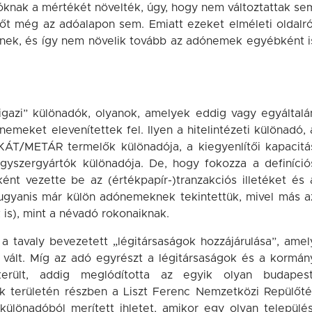
knak a mértékét növelték, úgy, hogy nem változtattak se
őt még az adóalapon sem. Emiatt ezeket elméleti oldalró
nek, és így nem növelik tovább az adónemek egyébként i
igazi” különadók, olyanok, amelyek eddig vagy egyáltalá
meket elevenítettek fel. Ilyen a hitelintézeti különadó, 
a KÁT/METÁR termelők különadója, a kiegyenlítői kapacitá
gyszergyártók különadója. De, hogy fokozza a definíció
ént vezette be az (értékpapír-)tranzakciós illetéket és 
t ugyanis már külön adónemeknek tekintettük, mivel más a
is), mint a névadó rokonaiknak.
a tavaly bevezetett „légitársaságok hozzájárulása”, amel
 vált. Míg az adó egyrészt a légitársaságok és a kormán
került, addig meglódította az egyik olyan budapest
ek területén részben a Liszt Ferenc Nemzetközi Repülőté
különadóból merített ihletet, amikor egy olyan település