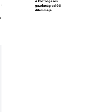
A körforgásos
n
gazdaság valódi
dilemmája
l
g