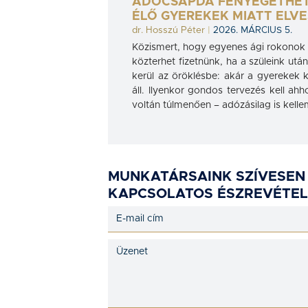
ADÓCSAPDA FENYEGETHET
ÉLŐ GYEREKEK MIATT ELV
dr. Hosszú Péter
|
2026. MÁRCIUS 5.
Közismert, hogy egyenes ági rokonok 
közterhet fizetnünk, ha a szüleink ut
kerül az öröklésbe: akár a gyerekek 
áll. Ilyenkor gondos tervezés kell a
voltán túlmenően – adózásilag is kelle
MUNKATÁRSAINK SZÍVESEN
KAPCSOLATOS ÉSZREVÉTEL