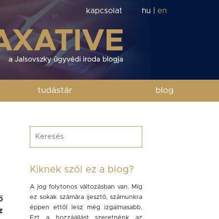
kapcsolat
hu
|
en
tudástár
blog
Kiknek szól ez a blog?
A jog folytonos változásban van. Míg
ez sokak számára ijesztő, számunkra
ő
éppen ettől lesz még izgalmasabb.
z
Ezt a hozzáállást szeretnénk az