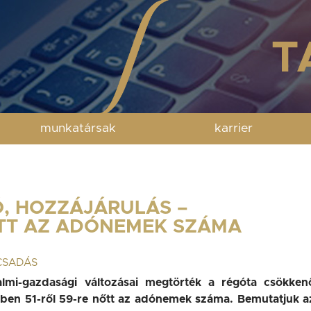
munkatársak
karrier
, HOZZÁJÁRULÁS –
TT AZ ADÓNEMEK SZÁMA
CSADÁS
lmi-gazdasági változásai megtörték a régóta csökken
évben 51-ről 59-re nőtt az adónemek száma. Bemutatjuk a