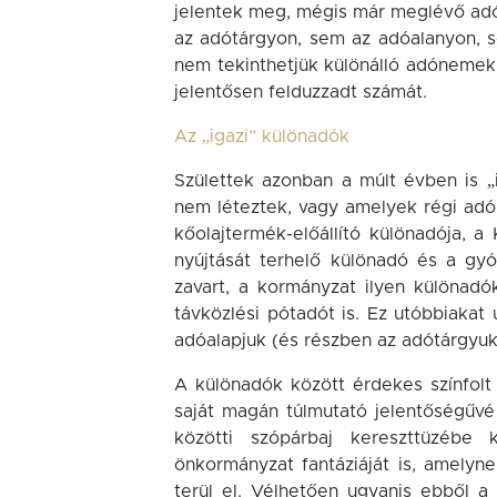
jelentek meg, mégis már meglévő adó
az adótárgyon, sem az adóalanyon, s
nem tekinthetjük különálló adónemek
jelentősen felduzzadt számát.
Az „igazi” különadók
Születtek azonban a múlt évben is „
nem léteztek, vagy amelyek régi adóne
kőolajtermék-előállító különadója, 
nyújtását terhelő különadó és a gyó
zavart, a kormányzat ilyen különadók
távközlési pótadót is. Ez utóbbiaka
adóalapjuk (és részben az adótárgyuk 
A különadók között érdekes színfolt 
saját magán túlmutató jelentőségűvé
közötti szópárbaj kereszttüzébe 
önkormányzat fantáziáját is, amelyn
terül el. Vélhetően ugyanis ebből a 