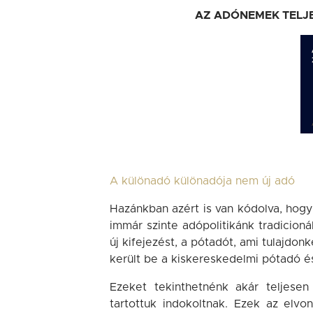
AZ ADÓNEMEK TELJ
A különadó különadója nem új adó
Hazánkban azért is van kódolva, hog
immár szinte adópolitikánk tradicion
új kifejezést, a pótadót, ami tulajd
került be a kiskereskedelmi pótadó és
Ezeket tekinthetnénk akár teljes
tartottuk indokoltnak. Ezek az elvo