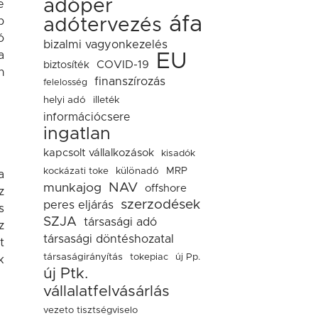
adóper
e
áfa
adótervezés
b
ó
bizalmi vagyonkezelés
a
EU
COVID-19
biztosíték
n
finanszírozás
felelosség
helyi adó
illeték
információcsere
ingatlan
kapcsolt vállalkozások
kisadók
kockázati toke
különadó
MRP
a
NAV
munkajog
offshore
z
szerzodések
peres eljárás
s
SZJA
társasági adó
z
társasági döntéshozatal
t
társaságirányítás
tokepiac
új Pp.
k
új Ptk.
vállalatfelvásárlás
vezeto tisztségviselo