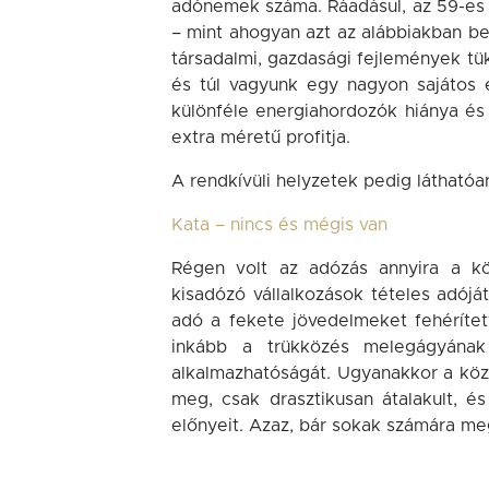
adónemek száma. Ráadásul, az 59-es 
– mint ahogyan azt az alábbiakban b
társadalmi, gazdasági fejlemények tük
és túl vagyunk egy nagyon sajátos e
különféle energiahordozók hiánya é
extra méretű profitja.
A rendkívüli helyzetek pedig láthatóa
Kata – nincs és mégis van
Régen volt az adózás annyira a kö
kisadózó vállalkozások tételes adój
adó a fekete jövedelmeket fehérítet
inkább a trükközés melegágyának 
alkalmazhatóságát. Ugyanakkor a köz
meg, csak drasztikusan átalakult, 
előnyeit. Azaz, bár sokak számára me