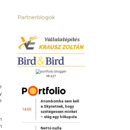
Partnerblogok
Mi ez?
e
y
e
Atombomba sem kell
a Skynetnek, hogy
14:00
szétégessen minket
– elég egy hőkupola
m
n
Nettó nulla