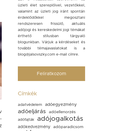
üzleti élet szereplőivel, vezetőkkel,
valamint az üzleti jog iránt spontán
érdeklődőkkel megosztani
rendszeresen frissülő, aktuális
adójogi és kereskedelmi jogi témákat
érthető stílusban tárgyaló
blogunkban. Várjuk a kérdéseket és
további témajavaslatokat is a
blog@jalsovszky.com
e-mail címre.
Feliratkozom
Címkék
adóegyezmény
adatvédelem
adóeljárás
v
adóellenorzés
adójogalkotás
-
adófajták
z
adókedvezmény
adóparadicsom