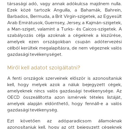
társasági adó, vagy annak adókulcsa majdnem nulla.
Ezek közé tartozik Anguilla, a Bahamák, Bahrein,
Barbados, Bermuda, a Brit Virgin-szigetek, az Egyesült
Arab Emirátusok, Guernsey, Jersey, a Kajmán-szigetek,
a Man-sziget, valamint a Turks- és Caicos-szigetek. A
szabályozás célja azoknak a cégeknek a kiszűrése,
amelyek ezen országokban csupán adótervezési
célból kerültek megalapításra, de nem végeznek valós
gazdasági tevékenységet.
Miről kell adatot szolgáltatni?
A fenti országok szerveinek először is azonosítaniuk
kell, hogy melyek azok a náluk bejegyzett cégek,
amelyeknek nincs valós gazdasági tevékenysége. Az
OECD összeállította azon ismérvek tételes listáját,
amelyek alapján eldönthető, hogy fennáll-e a valós
gazdasági tevékenység.
Ezt követően az adóparadicsom államoknak
azonosítaniuk kell, hogy az ott bejegyzett cégeknek