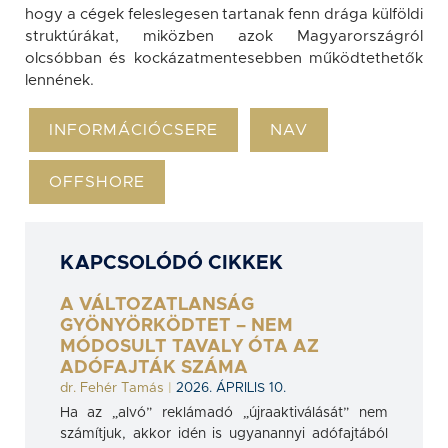
hogy a cégek feleslegesen tartanak fenn drága külföldi
struktúrákat, miközben azok Magyarországról
olcsóbban és kockázatmentesebben működtethetők
lennének.
INFORMÁCIÓCSERE
NAV
OFFSHORE
KAPCSOLÓDÓ CIKKEK
A VÁLTOZATLANSÁG
GYÖNYÖRKÖDTET – NEM
MÓDOSULT TAVALY ÓTA AZ
ADÓFAJTÁK SZÁMA
dr. Fehér Tamás
|
2026. ÁPRILIS 10.
Ha az „alvó” reklámadó „újraaktiválását” nem
számítjuk, akkor idén is ugyanannyi adófajtából