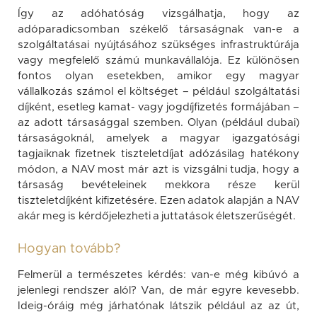
Így az adóhatóság vizsgálhatja, hogy az
adóparadicsomban székelő társaságnak van-e a
szolgáltatásai nyújtásához szükséges infrastruktúrája
vagy megfelelő számú munkavállalója. Ez különösen
fontos olyan esetekben, amikor egy magyar
vállalkozás számol el költséget – például szolgáltatási
díjként, esetleg kamat- vagy jogdíjfizetés formájában –
az adott társasággal szemben. Olyan (például dubai)
társaságoknál, amelyek a magyar igazgatósági
tagjaiknak fizetnek tiszteletdíjat adózásilag hatékony
módon, a NAV most már azt is vizsgálni tudja, hogy a
társaság bevételeinek mekkora része kerül
tiszteletdíjként kifizetésére. Ezen adatok alapján a NAV
akár meg is kérdőjelezheti a juttatások életszerűségét.
Hogyan tovább?
Felmerül a természetes kérdés: van-e még kibúvó a
jelenlegi rendszer alól? Van, de már egyre kevesebb.
Ideig-óráig még járhatónak látszik például az az út,