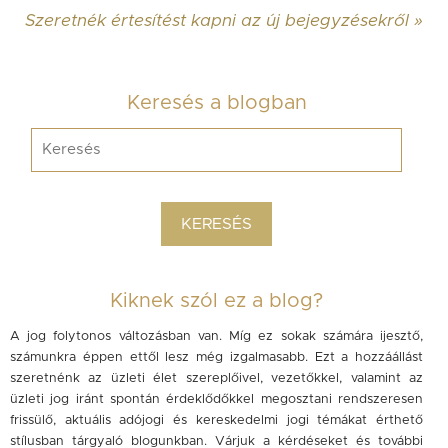
Szeretnék értesítést kapni az új bejegyzésekről »
Keresés a blogban
Kiknek szól ez a blog?
A jog folytonos változásban van. Míg ez sokak számára ijesztő,
számunkra éppen ettől lesz még izgalmasabb. Ezt a hozzáállást
szeretnénk az üzleti élet szereplőivel, vezetőkkel, valamint az
üzleti jog iránt spontán érdeklődőkkel megosztani rendszeresen
frissülő, aktuális adójogi és kereskedelmi jogi témákat érthető
stílusban tárgyaló blogunkban. Várjuk a kérdéseket és további