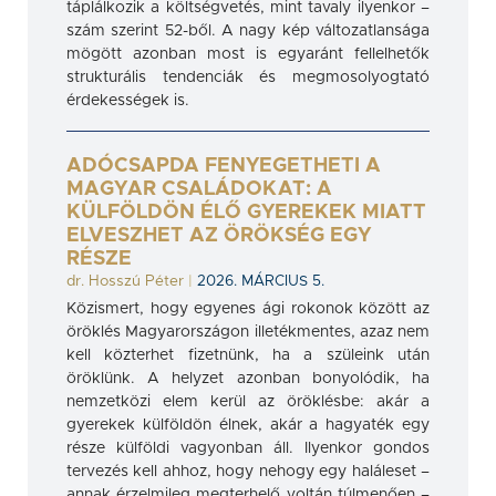
táplálkozik a költségvetés, mint tavaly ilyenkor –
szám szerint 52-ből. A nagy kép változatlansága
mögött azonban most is egyaránt fellelhetők
strukturális tendenciák és megmosolyogtató
érdekességek is.
ADÓCSAPDA FENYEGETHETI A
MAGYAR CSALÁDOKAT: A
KÜLFÖLDÖN ÉLŐ GYEREKEK MIATT
ELVESZHET AZ ÖRÖKSÉG EGY
RÉSZE
dr. Hosszú Péter
|
2026. MÁRCIUS 5.
Közismert, hogy egyenes ági rokonok között az
öröklés Magyarországon illetékmentes, azaz nem
kell közterhet fizetnünk, ha a szüleink után
öröklünk. A helyzet azonban bonyolódik, ha
nemzetközi elem kerül az öröklésbe: akár a
gyerekek külföldön élnek, akár a hagyaték egy
része külföldi vagyonban áll. Ilyenkor gondos
tervezés kell ahhoz, hogy nehogy egy haláleset –
annak érzelmileg megterhelő voltán túlmenően –