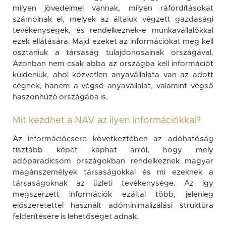
milyen jövedelmei vannak, milyen ráfordításokat
számolnak el, melyek az általuk végzett gazdasági
tevékenységek, és rendelkeznek-e munkavállalókkal
ezek ellátására. Majd ezeket az információkat meg kell
osztaniuk a társaság tulajdonosainak országával.
Azonban nem csak abba az országba kell információt
küldeniük, ahol közvetlen anyavállalata van az adott
cégnek, hanem a végső anyavállalat, valamint végső
haszonhúzó országába is.
Mit kezdhet a NAV az ilyen információkkal?
Az információcsere következtében az adóhatóság
tisztább képet kaphat arról, hogy mely
adóparadicsom országokban rendelkeznek magyar
magánszemélyek társaságokkal és mi ezeknek a
társaságoknak az üzleti tevékenysége. Az így
megszerzett információk ezáltal több, jelenleg
előszeretettel használt adóminimalizálási struktúra
felderítésére is lehetőséget adnak.