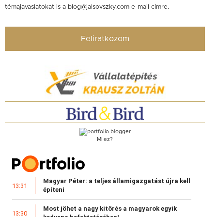
témajavaslatokat is a
blog@jalsovszky.com
e-mail címre.
Feliratkozom
Mi ez?
Magyar Péter: a teljes államigazgatást újra kell
13:31
építeni
Most jöhet a nagy kitörés a magyarok egyik
13:30