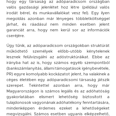
hogy egy társaság az adóparadicsom országban
valós gazdasági jelenlétet hoz létre (például valós
irodát bérel, és munkavállalókat vesz fel). Egy ilyen
megoldás azonban már lényeges többletköltséggel
járhat, és ráadásul nem minden esetben jelent
garanciát arra, hogy nem kerül sor az információk
cseréjére.
Úgy tűnik, az adóparadicsom országokban struktúrát
működtető személyek előbb-utóbb kénytelenek
lesznek felülvizsgálni az adóstruktúráikat. Ebbe az
irányba hat az is, hogy számos egyéb szempontból
(bankszámlanyitás, állami támogatások igénybevétele,
PR) egyre komolyabb kockázatot jelent, ha valakinek a
céges életében egy adóparadicsomi társaság játszik
szerepet. Tekintettel azonban arra, hogy már
Magyarországon is számos legális és az adóhatóság
gyakorlatában elismert lehetőség biztosított a
tulajdonosok vagyonának adóhatékony fenntartására,
mindenképpen érdemes ezeket a lehetőségeket
megvizsgálni. Számos esetben ugyanis elképzelhető,