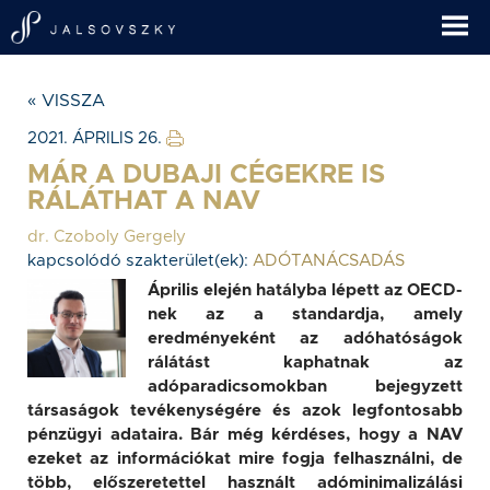
« VISSZA
2021. ÁPRILIS 26.
MÁR A DUBAJI CÉGEKRE IS
RÁLÁTHAT A NAV
dr. Czoboly Gergely
kapcsolódó szakterület(ek):
ADÓTANÁCSADÁS
Április elején hatályba lépett az OECD-
nek az a standardja, amely
eredményeként az adóhatóságok
rálátást kaphatnak az
adóparadicsomokban bejegyzett
társaságok tevékenységére és azok legfontosabb
pénzügyi adataira. Bár még kérdéses, hogy a NAV
ezeket az információkat mire fogja felhasználni, de
több, előszeretettel használt adóminimalizálási