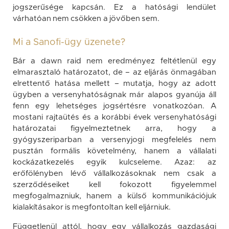
jogszerűsége kapcsán. Ez a hatósági lendület
várhatóan nem csökken a jövőben sem.
Mi a Sanofi-ügy üzenete?
Bár a dawn raid nem eredményez feltétlenül egy
elmarasztaló határozatot, de – az eljárás önmagában
elrettentő hatása mellett – mutatja, hogy az adott
ügyben a versenyhatóságnak már alapos gyanúja áll
fenn egy lehetséges jogsértésre vonatkozóan. A
mostani rajtaütés és a korábbi évek versenyhatósági
határozatai figyelmeztetnek arra, hogy a
gyógyszeriparban a versenyjogi megfelelés nem
pusztán formális követelmény, hanem a vállalati
kockázatkezelés egyik kulcseleme. Azaz: az
erőfölényben lévő vállalkozásoknak nem csak a
szerződéseiket kell fokozott figyelemmel
megfogalmazniuk, hanem a külső kommunikációjuk
kialakításakor is megfontoltan kell eljárniuk.
Függetlenül attól, hogy egy vállalkozás gazdasági