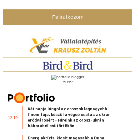
Feliratkozom
Mi ez?
Két napja lángol az oroszok legnagyobb
finomítója, készül a végső csata az ukrán
12:19
erődvárosért - Híreink az orosz-ukrán
háborúból csütörtökön
Energiakrízis: kicsit magasabb a Duna;