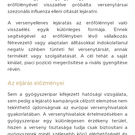
erőfölényével visszaélve próbálta versenytársai
szezonális influenza elleni oltását lejáratni.
A versenyellenes lejáratás az erőfölénnyel való
visszaélés egyik különleges formája. Ennek
segítségével az erőfölényben lévő vállalkozás
félrevezető vagy alaptalan állításokkal indokolatlanul
negatív színben tünteti fel versenytársát, annak
termékét vagy szolgáltatását. A cél tehát a saját
kínálat, piaci pozíció megerősítése a rivális gyengítése
révén.
Az eljárás előzményei
Sem a gyógyszeripar kifejezett hatósági vizsgálata,
sem pedig a lejárató kampányok célzott elemzése nem
tekinthető újdonságnak az európai versenyhivatalok
gyakorlatában. A versenyhivatalok értelmezésében a
gyógyszeripar egy különlegesen érzékeny terület,
hiszen a verseny tisztasága tudja csak biztosítani a
gyógyszerek minél szélesebb körű elérhetőségét és