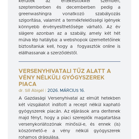
kerültek az értékesítőkkel szemben,
szeptemberben és decemberben pedig a
greenwashingra vonatkozó szabályozás
szigorítása, valamint a termékfelelősségi igények
könnyebb érvényesíthetősége várható. Az év
slágere azonban az a szabály, amely két hét
múlva lép hatályba: a webshopok üzemeltetőinek
biztosítaniuk kell, hogy a fogyasztók online is
elállhassanak a szerződéstől.
VERSENYHIVATALI TŰZ ALATT A
VÉNY NÉLKÜLI GYÓGYSZEREK
PIACA
dr. Sill Abigél
|
2026. MÁRCIUS 16.
A Gazdasági Versenyhivatal az elmúlt hetekben
két vizsgálatot indított a recept nélkül kapható
gyógyszerek piacán. Az eljárások arra derítenek
majd fényt, hogy a piaci szereplők magatartása
versenykorlátozónak minősül-e, és ennek (is)
köszönhető-e a vény nélküli gyógyszerek
rohamos drágulása.