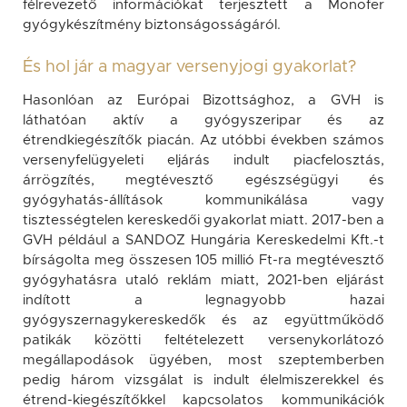
félrevezető információkat terjesztett a Monofer
gyógykészítmény biztonságosságáról.
És hol jár a magyar versenyjogi gyakorlat?
Hasonlóan az Európai Bizottsághoz, a GVH is
láthatóan aktív a gyógyszeripar és az
étrendkiegészítők piacán. Az utóbbi években számos
versenyfelügyeleti eljárás indult piacfelosztás,
árrögzítés, megtévesztő egészségügyi és
gyógyhatás-állítások kommunikálása vagy
tisztességtelen kereskedői gyakorlat miatt. 2017-ben a
GVH például a SANDOZ Hungária Kereskedelmi Kft.-t
bírságolta meg összesen 105 millió Ft-ra megtévesztő
gyógyhatásra utaló reklám miatt, 2021-ben eljárást
indított a legnagyobb hazai
gyógyszernagykereskedők és az együttműködő
patikák közötti feltételezett versenykorlátozó
megállapodások ügyében, most szeptemberben
pedig három vizsgálat is indult élelmiszerekkel és
étrend-kiegészítőkkel kapcsolatos kommunikációk