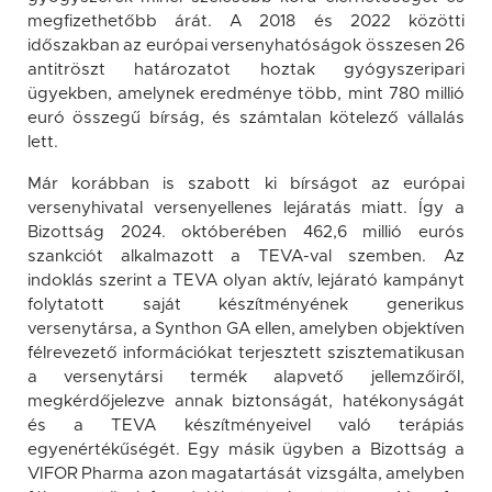
megfizethetőbb árát. A 2018 és 2022 közötti
időszakban az európai versenyhatóságok összesen 26
antitröszt határozatot hoztak gyógyszeripari
ügyekben, amelynek eredménye több, mint 780 millió
euró összegű bírság, és számtalan kötelező vállalás
lett.
Már korábban is szabott ki bírságot az európai
versenyhivatal versenyellenes lejáratás miatt. Így a
Bizottság 2024. októberében 462,6 millió eurós
szankciót alkalmazott a TEVA-val szemben. Az
indoklás szerint a TEVA olyan aktív, lejárató kampányt
folytatott saját készítményének generikus
versenytársa, a Synthon GA ellen, amelyben objektíven
félrevezető információkat terjesztett szisztematikusan
a versenytársi termék alapvető jellemzőiről,
megkérdőjelezve annak biztonságát, hatékonyságát
és a TEVA készítményeivel való terápiás
egyenértékűségét. Egy másik ügyben a Bizottság a
VIFOR Pharma azon magatartását vizsgálta, amelyben