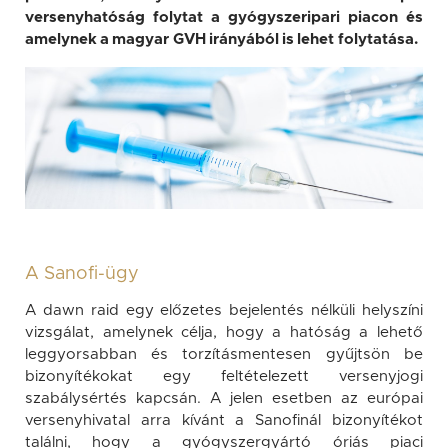
versenyhatóság folytat a gyógyszeripari piacon és
amelynek a magyar GVH irányából is lehet folytatása.
A Sanofi-ügy
A dawn raid egy előzetes bejelentés nélküli helyszíni
vizsgálat, amelynek célja, hogy a hatóság a lehető
leggyorsabban és torzításmentesen gyűjtsön be
bizonyítékokat egy feltételezett versenyjogi
szabálysértés kapcsán. A jelen esetben az európai
versenyhivatal arra kívánt a Sanofinál bizonyítékot
találni, hogy a gyógyszergyártó óriás piaci