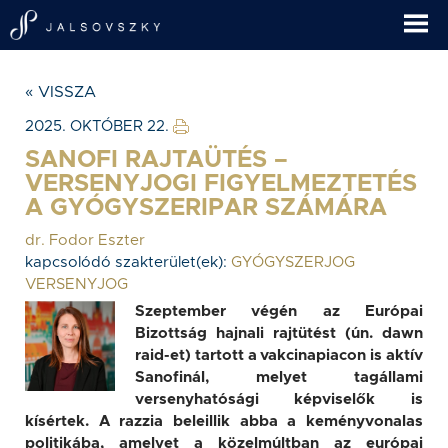
« VISSZA
2025. OKTÓBER 22.
SANOFI RAJTAÜTÉS –
VERSENYJOGI FIGYELMEZTETÉS
A GYÓGYSZERIPAR SZÁMÁRA
dr. Fodor Eszter
kapcsolódó szakterület(ek):
GYÓGYSZERJOG
VERSENYJOG
Szeptember végén az Európai
Bizottság hajnali rajtütést (ún. dawn
raid-et) tartott a vakcinapiacon is aktív
Sanofinál, melyet tagállami
versenyhatósági képviselők is
kísértek. A razzia beleillik abba a keményvonalas
politikába, amelyet a közelmúltban az európai