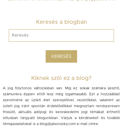
Keresés a blogban
Kiknek szól ez a blog?
A jog folytonos változásban van. Míg ez sokak számára ijesztő,
számunkra éppen ettől lesz még izgalmasabb. Ezt a hozzáállást
szeretnénk az üzleti élet szereplőivel, vezetőkkel, valamint az
üzleti jog iránt spontán érdeklődőkkel megosztani rendszeresen
frissülő, aktuális adójogi és kereskedelmi jogi témákat érthető
stílusban tárgyaló blogunkban. Várjuk a kérdéseket és további
témajavaslatokat is a
blog@jalsovszky.com
e-mail címre.