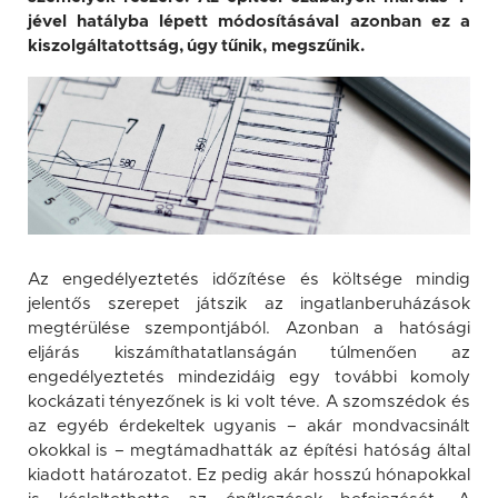
jével hatályba lépett módosításával azonban ez a
kiszolgáltatottság, úgy tűnik, megszűnik.
Az engedélyeztetés időzítése és költsége mindig
jelentős szerepet játszik az ingatlanberuházások
megtérülése szempontjából. Azonban a hatósági
eljárás kiszámíthatatlanságán túlmenően az
engedélyeztetés mindezidáig egy további komoly
kockázati tényezőnek is ki volt téve. A szomszédok és
az egyéb érdekeltek ugyanis – akár mondvacsinált
okokkal is – megtámadhatták az építési hatóság által
kiadott határozatot. Ez pedig akár hosszú hónapokkal