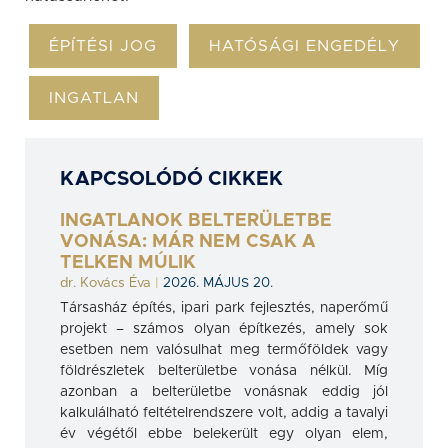
ÉPÍTÉSI JOG
HATÓSÁGI ENGEDÉLY
INGATLAN
KAPCSOLÓDÓ CIKKEK
INGATLANOK BELTERÜLETBE
VONÁSA: MÁR NEM CSAK A
TELKEN MÚLIK
dr. Kovács Éva
|
2026. MÁJUS 20.
Társasház építés, ipari park fejlesztés, naperőmű
projekt – számos olyan építkezés, amely sok
esetben nem valósulhat meg termőföldek vagy
földrészletek belterületbe vonása nélkül. Míg
azonban a belterületbe vonásnak eddig jól
kalkulálható feltételrendszere volt, addig a tavalyi
év végétől ebbe belekerült egy olyan elem,