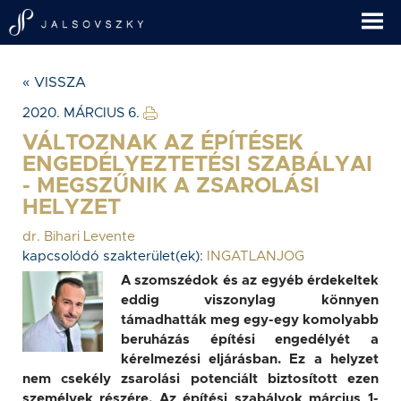
« VISSZA
2020. MÁRCIUS 6.
VÁLTOZNAK AZ ÉPÍTÉSEK
ENGEDÉLYEZTETÉSI SZABÁLYAI
- MEGSZŰNIK A ZSAROLÁSI
HELYZET
dr. Bihari Levente
kapcsolódó szakterület(ek):
INGATLANJOG
A szomszédok és az egyéb érdekeltek
eddig viszonylag könnyen
támadhatták meg egy-egy komolyabb
beruházás építési engedélyét a
kérelmezési eljárásban. Ez a helyzet
nem csekély zsarolási potenciált biztosított ezen
személyek részére. Az építési szabályok március 1-