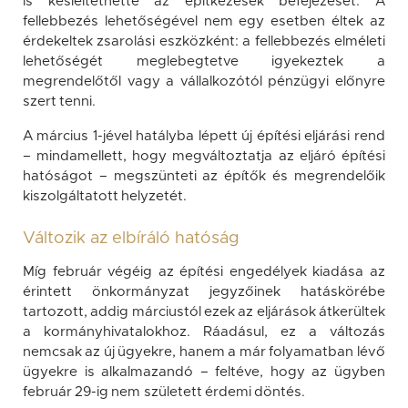
is késleltethette az építkezések befejezését. A
fellebbezés lehetőségével nem egy esetben éltek az
érdekeltek zsarolási eszközként: a fellebbezés elméleti
lehetőségét meglebegtetve igyekeztek a
megrendelőtől vagy a vállalkozótól pénzügyi előnyre
szert tenni.
A március 1-jével hatályba lépett új építési eljárási rend
– mindamellett, hogy megváltoztatja az eljáró építési
hatóságot – megszünteti az építők és megrendelőik
kiszolgáltatott helyzetét.
Változik az elbíráló hatóság
Míg február végéig az építési engedélyek kiadása az
érintett önkormányzat jegyzőinek hatáskörébe
tartozott, addig márciustól ezek az eljárások átkerültek
a kormányhivatalokhoz. Ráadásul, ez a változás
nemcsak az új ügyekre, hanem a már folyamatban lévő
ügyekre is alkalmazandó – feltéve, hogy az ügyben
február 29-ig nem született érdemi döntés.