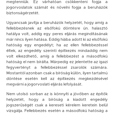
megtenniük. Ez várhatóan csökkenteni fogja a
jogorvoslatok számát és növelni fogja a beruházók
biztonságérzetét.
Ugyancsak javítja a beruházók helyzetét, hogy amíg a
fellebbezésnek az elsőfokú döntésre ún. halasztó
hatálya volt, addig egy peres eljárás megindításának
már nincs ilyen hatása. Eddig hiába adott ki az elsőfokú
hatóság egy engedélyt; ha az ellen fellebbezéssel
éltek, az engedély szerinti építkezés mindaddig nem
volt elkezdhető, amíg a fellebbezést a másodfokú
hatóság el nem bírálta. Márpedig ez jelentette az igazi
fegyvertényt a fellebbezéssel zsarolók számára.
Mostantól azonban csak a bíróság külön, ilyen tartalmú
döntése esetén kell az építkezés megkezdésével
megvárni a jogorvoslati eljárás lefolyását.
Nem utolsó sorban az is könnyíti a jövőben az építők
helyzetét, hogy a bíróság a kiadott engedély
jogszerűségét csak a kereseti kérelem keretein belül
vizsgálja. Fellebbezés esetén a másodfokú hatóság a