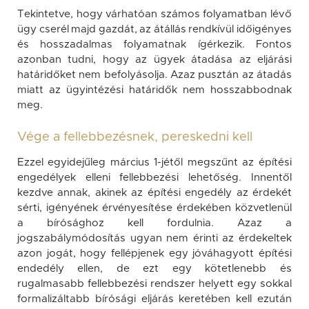
Tekintetve, hogy várhatóan számos folyamatban lévő
ügy cserél majd gazdát, az átállás rendkívül időigényes
és hosszadalmas folyamatnak ígérkezik. Fontos
azonban tudni, hogy az ügyek átadása az eljárási
határidőket nem befolyásolja. Azaz pusztán az átadás
miatt az ügyintézési határidők nem hosszabbodnak
meg.
Vége a fellebbezésnek, pereskedni kell
Ezzel egyidejűleg március 1-jétől megszűnt az építési
engedélyek elleni fellebbezési lehetőség. Innentől
kezdve annak, akinek az építési engedély az érdekét
sérti, igényének érvényesítése érdekében közvetlenül
a bírósághoz kell fordulnia. Azaz a
jogszabálymódosítás ugyan nem érinti az érdekeltek
azon jogát, hogy fellépjenek egy jóváhagyott építési
endedély ellen, de ezt egy kötetlenebb és
rugalmasabb fellebbezési rendszer helyett egy sokkal
formalizáltabb bírósági eljárás keretében kell ezután