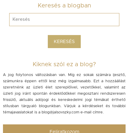
Keresés a blogban
Kiknek szól ez a blog?
A jog folytonos változásban van. Míg ez sokak számára ijesztő,
számunkra éppen ettől lesz még izgalmasabb. Ezt a hozzáállást
szeretnénk az üzleti élet szereplőivel, vezetőkkel, valamint az
üzleti jog iránt spontán érdeklődőkkel megosztani rendszeresen
frissülő, aktuális adójogi és kereskedelmi jogi témákat érthető
stílusban tárgyaló blogunkban. Várjuk a kérdéseket és további
témajavaslatokat is a
blog@jalsovszky.com
e-mail címre.
Feliratkozom