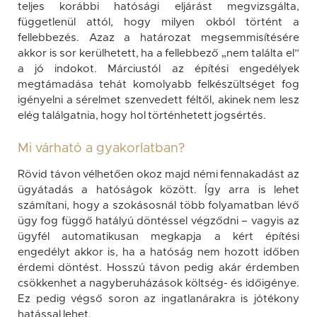
teljes korábbi hatósági eljárást megvizsgálta,
függetlenül attól, hogy milyen okból történt a
fellebbezés. Azaz a határozat megsemmisítésére
akkor is sor kerülhetett, ha a fellebbező „nem találta el”
a jó indokot. Márciustól az építési engedélyek
megtámadása tehát komolyabb felkészültséget fog
igényelni a sérelmet szenvedett féltől, akinek nem lesz
elég találgatnia, hogy hol történhetett jogsértés.
Mi várható a gyakorlatban?
Rövid távon vélhetően okoz majd némi fennakadást az
ügyátadás a hatóságok között. Így arra is lehet
számítani, hogy a szokásosnál több folyamatban lévő
ügy fog függő hatályú döntéssel végződni – vagyis az
ügyfél automatikusan megkapja a kért építési
engedélyt akkor is, ha a hatóság nem hozott időben
érdemi döntést. Hosszú távon pedig akár érdemben
csökkenhet a nagyberuházások költség- és időigénye.
Ez pedig végső soron az ingatlanárakra is jótékony
hatással lehet.