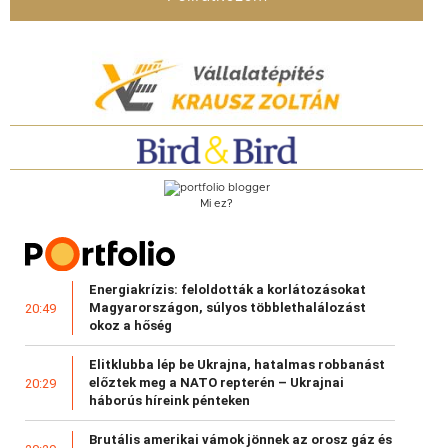
Mi ez?
Energiakrízis: feloldották a korlátozásokat
Magyarországon, súlyos többlethalálozást
20:49
okoz a hőség
Elitklubba lép be Ukrajna, hatalmas robbanást
előztek meg a NATO repterén – Ukrajnai
20:29
háborús híreink pénteken
Brutális amerikai vámok jönnek az orosz gáz és