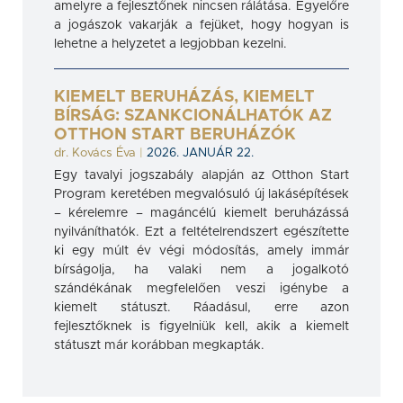
amelyre a fejlesztőnek nincsen rálátása. Egyelőre
a jogászok vakarják a fejüket, hogy hogyan is
lehetne a helyzetet a legjobban kezelni.
KIEMELT BERUHÁZÁS, KIEMELT
BÍRSÁG: SZANKCIONÁLHATÓK AZ
OTTHON START BERUHÁZÓK
dr. Kovács Éva
|
2026. JANUÁR 22.
Egy tavalyi jogszabály alapján az Otthon Start
Program keretében megvalósuló új lakásépítések
– kérelemre – magáncélú kiemelt beruházássá
nyilváníthatók. Ezt a feltételrendszert egészítette
ki egy múlt év végi módosítás, amely immár
bírságolja, ha valaki nem a jogalkotó
szándékának megfelelően veszi igénybe a
kiemelt státuszt. Ráadásul, erre azon
fejlesztőknek is figyelniük kell, akik a kiemelt
státuszt már korábban megkapták.