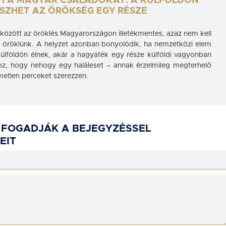
I A MAGYAR CSALÁDOKAT: A KÜLFÖLDÖN
ESZHET AZ ÖRÖKSÉG EGY RÉSZE
között az öröklés Magyarországon illetékmentes, azaz nem kell
án öröklünk. A helyzet azonban bonyolódik, ha nemzetközi elem
külföldön élnek, akár a hagyaték egy része külföldi vagyonban
hhoz, hogy nehogy egy haláleset – annak érzelmileg megterhelő
metlen perceket szerezzen.
 FOGADJÁK A BEJEGYZÉSSEL
EIT