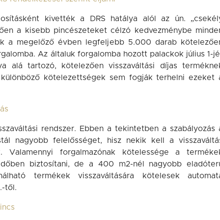
osításként kivették a DRS hatálya alól az ún. „csekél
etően a kisebb pincészeteket célzó kedvezménybe minde
kik a megelőző évben legfeljebb 5.000 darab kötelezőe
rgalomba. Az általuk forgalomba hozott palackok július 1-jé
 alá tartozó, kötelezően visszaváltási díjas termékne
ó különböző kötelezettségek sem fogják terhelni ezeket 
tás
szaváltási rendszer. Ebben a tekintetben a szabályozás 
tál nagyobb felelősséget, hisz nekik kell a visszaváltá
niuk. Valamennyi forgalmazónak kötelessége a terméke
si időben biztosítani, de a 400 m2-nél nagyobb eladóter
nálható termékek visszaváltására kötelesek automat
-től.
incs