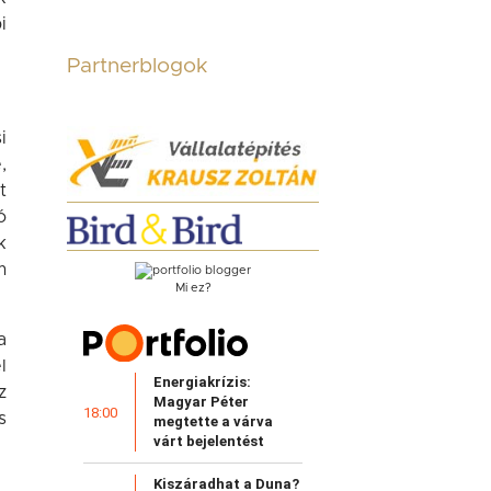
i
Partnerblogok
i
,
t
ó
k
m
Mi ez?
a
l
Energiakrízis:
z
Magyar Péter
18:00
s
megtette a várva
várt bejelentést
Kiszáradhat a Duna?