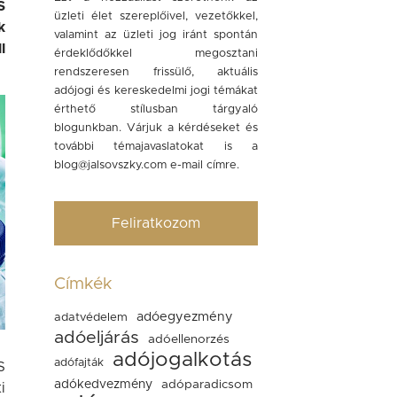
S
üzleti élet szereplőivel, vezetőkkel,
k
valamint az üzleti jog iránt spontán
l
érdeklődőkkel megosztani
rendszeresen frissülő, aktuális
adójogi és kereskedelmi jogi témákat
érthető stílusban tárgyaló
blogunkban. Várjuk a kérdéseket és
további témajavaslatokat is a
blog@jalsovszky.com
e-mail címre.
Feliratkozom
Címkék
adóegyezmény
adatvédelem
adóeljárás
adóellenorzés
adójogalkotás
adófajták
S
adókedvezmény
adóparadicsom
i