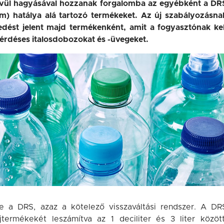
ívül hagyásával hozzanak forgalomba az egyébként a DR
m) hatálya alá tartozó termékeket. Az új szabályozásna
edést jelent majd termékenként, amit a fogyasztónak kel
 kérdéses italosdobozokat és -üvegeket.
be a DRS, azaz a kötelező visszaváltási rendszer. A DR
termékekét leszámítva az 1 deciliter és 3 liter között