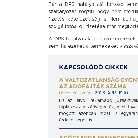
Bár a DRS hatálya alá tartozó term
szabályozás rögzíti, hogy nem merülhe
fizetési kötelezettség is. Nem kell u
szolgáltatási díj fizetése már megtört
A DRS hatálya alá tartozó termékek 
sem, ha ezeket a termékeket visszavál
KAPCSOLÓDÓ CIKKEK
A VÁLTOZATLANSÁG GYÖN
AZ ADÓFAJTÁK SZÁMA
dr. Fehér Tamás
|
2026. ÁPRILIS 10.
Ha az „alvó” reklámadó „újraaktivá
táplálkozik a költségvetés, mint tava
mögött azonban most is egyaránt 
érdekességek is.