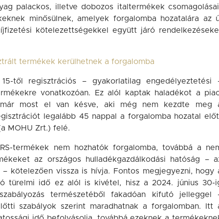
yag palackos, illetve dobozos italtermékek csomagolásai
ékeknek minősülnek, amelyek forgalomba hozatalára az ú
íjfizetési kötelezettségekkel együtt járó rendelkezéseke
ztrált termékek kerülhetnek a forgalomba
5-től regisztrációs – gyakorlatilag engedélyeztetési 
termékekre vonatkozóan. Ez alól kaptak haladékot a piac
an már most el van késve, aki még nem kezdte meg 
regisztrációt legalább 45 nappal a forgalomba hozatal előt
(a MOHU Zrt.) felé.
 DRS-termékek nem hozhatók forgalomba, továbbá a ne
mékeket az országos hulladékgazdálkodási hatóság – a
 – kötelezően vissza is hívja. Fontos megjegyezni, hogy 
ürelmi idő ez alól is kivétel, hisz a 2024. június 30-i
zabályozás természetéből fakadóan kifutó jelleggel 
őtti szabályok szerint maradhatnak a forgalomban. Itt 
atossági idő befolyásolja, továbbá ezeknek a termékekne