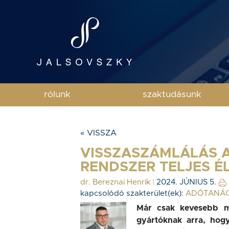
rólunk
szaktudásunk
« VISSZA
VISSZASZÁMLÁLÁS A
RENDSZER TELJES É
dr. Bereznai Henrik
|
2024. JÚNIUS 5.
kapcsolódó szakterület(ek):
ADÓTANÁ
Már csak kevesebb m
gyártóknak arra, hogy