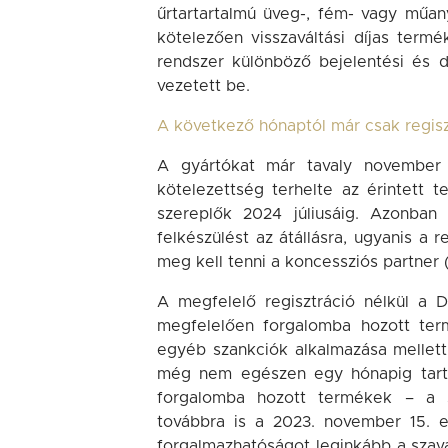
űrtartartalmú üveg-, fém- vagy műan
kötelezően visszaváltási díjas term
rendszer különböző bejelentési és d
vezetett be.
A következő hónaptól már csak regis
A gyártókat már tavaly november 1
kötelezettség terhelte az érintett 
szereplők 2024 júliusáig. Azonb
felkészülést az átállásra, ugyanis a 
meg kell tenni a koncessziós partner 
A megfelelő regisztráció nélkül a
megfelelően forgalomba hozott ter
egyéb szankciók alkalmazása mellett
még nem egészen egy hónapig tartó t
forgalomba hozott termékek – a s
továbbra is a 2023. november 15. el
forgalmazhatóságot leginkább a szav