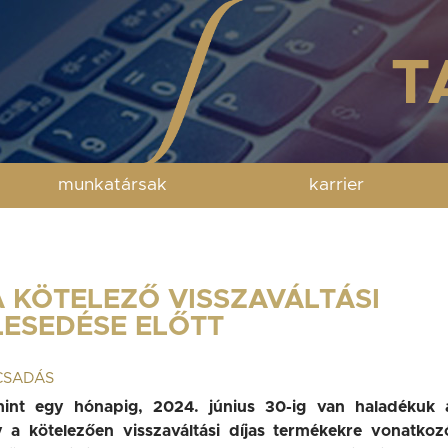
munkatársak
karrier
 KÖTELEZŐ VISSZAVÁLTÁSI
LESEDÉSE ELŐTT
CSADÁS
int egy hónapig, 2024. június 30-ig van haladékuk 
 a kötelezően visszaváltási díjas termékekre vonatkoz