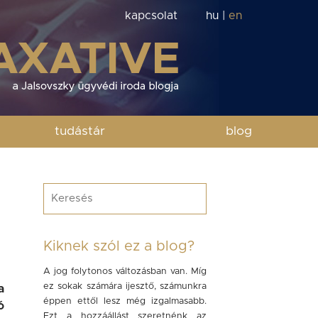
kapcsolat
hu
|
en
tudástár
blog
Kiknek szól ez a blog?
A jog folytonos változásban van. Míg
ez sokak számára ijesztő, számunkra
a
éppen ettől lesz még izgalmasabb.
ó
Ezt a hozzáállást szeretnénk az