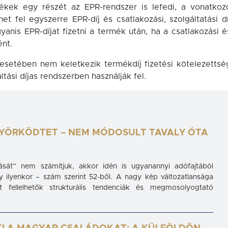
ékek egy részét az EPR-rendszer is lefedi, a vonatkoz
t fel egyszerre EPR-díj és csatlakozási, szolgáltatási dí
gyanis EPR-díjat fizetni a termék után, ha a csatlakozási é
ént.
esetében nem keletkezik termékdíj fizetési kötelezettsé
tási díjas rendszerben használják fel.
YÖRKÖDTET – NEM MÓDOSULT TAVALY ÓTA
lását” nem számítjuk, akkor idén is ugyanannyi adófajtából
ly ilyenkor – szám szerint 52-ből. A nagy kép változatlansága
fellelhetők strukturális tendenciák és megmosolyogtató