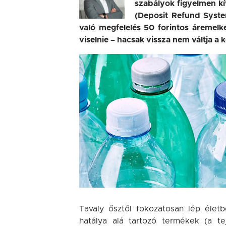
szabályok figyelmen k
(Deposit Refund Syste
való megfelelés 50 forintos áremelk
viselnie – hacsak vissza nem váltja a
Tavaly ősztől fokozatosan lép élet
hatálya alá tartozó termékek (a tej