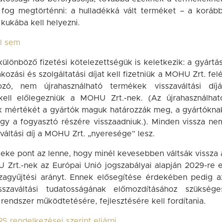
fog megtörténni: a hulladékká vált terméket – a korább
kukába kell helyezni.
ól sem
különböző fizetési kötelezettségük is keletkezik: a gyártás
zási és szolgáltatási díjat kell fizetniük a MOHU Zrt. felé
zó, nem újrahasználható termékek visszaváltási díjá
kell előlegezniük a MOHU Zrt.-nek. (Az újrahasználhat
nek mértékét a gyártók maguk határozzák meg, a gyártókna
agy a fogyasztó részére visszaadniuk.). Minden vissza ne
váltási díj a MOHU Zrt. „nyeresége” lesz.
eke pont az lenne, hogy minél kevesebben váltsák vissza 
Zrt.-nek az Európai Unió jogszabályai alapján 2029-re e
szagyűjtési arányt. Ennek elősegítése érdekében pedig a
sszaváltási tudatosságának előmozdításához szüksége
 rendszer működtetésére, fejlesztésére kell fordítania.
 rendelkezései szerint eljárni