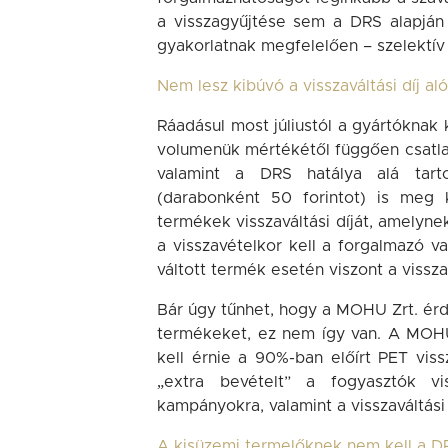
a visszagyűjtése sem a DRS alapján 
gyakorlatnak megfelelően – szelektív 
Nem lesz kibúvó a visszaváltási díj al
Ráadásul most júliustól a gyártóknak 
volumenük mértékétől függően csatlako
valamint a DRS hatálya alá tarto
(darabonként 50 forintot) is meg 
termékek visszaváltási díját, amely
a visszavételkor kell a forgalmazó v
váltott termék esetén viszont a vissza
Bár úgy tűnhet, hogy a MOHU Zrt. érd
termékeket, ez nem így van. A MOHU 
kell érnie a 90%-ban előírt PET vis
„extra bevételt” a fogyasztók vi
kampányokra, valamint a visszaváltási
A kisüzemi termelőknek nem kell a DRS