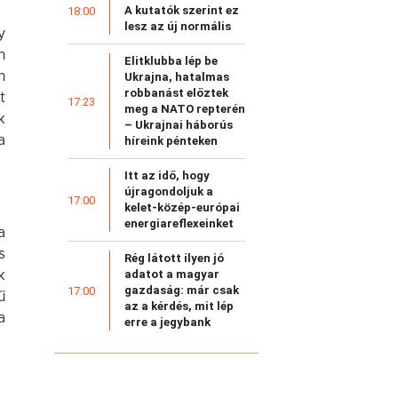
A kutatók szerint ez
18:00
lesz az új normális
y
n
Elitklubba lép be
n
Ukrajna, hatalmas
robbanást előztek
t
17:23
meg a NATO repterén
k
– Ukrajnai háborús
a
híreink pénteken
Itt az idő, hogy
újragondoljuk a
17:00
kelet-közép-európai
energiareflexeinket
a
s
Rég látott ilyen jó
adatot a magyar
k
gazdaság: már csak
17:00
ű
az a kérdés, mit lép
a
erre a jegybank