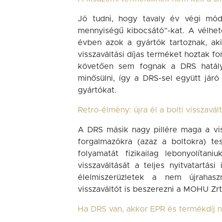
Jó tudni, hogy tavaly év végi mód
mennyiségű kibocsátó”-kat. A vélh
évben azok a gyártók tartoznak, a
visszaváltási díjas terméket hoztak fo
követően sem fognak a DRS hatálya
minősülni, így a DRS-sel együtt jár
gyártókat.
Retro-élmény: újra él a bolti visszavál
A DRS másik nagy pillére maga a vis
forgalmazókra (azaz a boltokra) tes
folyamatát fizikailag lebonyolíta
visszaváltását a teljes nyitvatartá
élelmiszerüzletek a nem újrahasz
visszaváltót is beszerezni a MOHU Zrt.
Ha DRS van, akkor EPR és termékdíj n