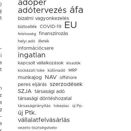
adóper
)
áfa
adótervezés
j
t
bizalmi vagyonkezelés
EU
COVID-19
biztosíték
finanszírozás
felelosség
helyi adó
illeték
információcsere
–
ingatlan
i
a
kapcsolt vállalkozások
kisadók
t
kockázati toke
különadó
MRP
NAV
munkajog
offshore
szerzodések
peres eljárás
m
SZJA
társasági adó
z
társasági döntéshozatal
a
társaságirányítás
tokepiac
új Pp.
g
új Ptk.
–
vállalatfelvásárlás
a
vezeto tisztségviselo
k