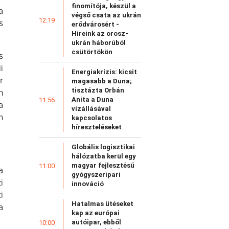
finomítója, készül a
a
végső csata az ukrán
12:19
s
erődvárosért -
Híreink az orosz-
ukrán háborúból
csütörtökön
s
i
Energiakrízis: kicsit
r
magasabb a Duna;
tisztázta Orbán
n
Anita a Duna
11:56
a
vízállásával
m
kapcsolatos
híreszteléseket
Globális logisztikai
hálózatba kerül egy
magyar fejlesztésű
11:00
a
gyógyszeripari
i
innováció
i
Hatalmas ütéseket
a
kap az európai
autóipar, ebből
10:00