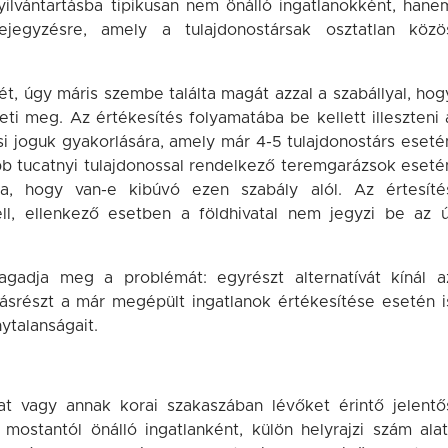
nyilvántartásba tipikusan nem önálló ingatlanokként, hane
jegyzésre, amely a tulajdonostársak osztatlan közö
yét, úgy máris szembe találta magát azzal a szabállyal, hog
lleti meg. Az értékesítés folyamatába be kellett illeszteni 
ási joguk gyakorlására, amely már 4-5 tulajdonostárs eseté
öbb tucatnyi tulajdonossal rendelkező teremgarázsok eseté
a, hogy van-e kibúvó ezen szabály alól. Az értesíté
ell, ellenkező esetben a földhivatal nem jegyzi be az ú
ragadja meg a problémát: egyrészt alternatívát kínál a
srészt a már megépült ingatlanok értékesítése esetén i
nytalanságait.
at vagy annak korai szakaszában lévőket érintő jelentő
mostantól önálló ingatlanként, külön helyrajzi szám alat