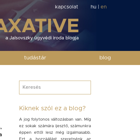
kapcsolat
hu
|
en
tudástár
blog
Kiknek szól ez a blog?
A jog folytonos változásban van. Míg
ez sokak számára ijesztő, számunkra
,
éppen ettől lesz még izgalmasabb.
a
Ezt a hozzáállást szeretnénk az