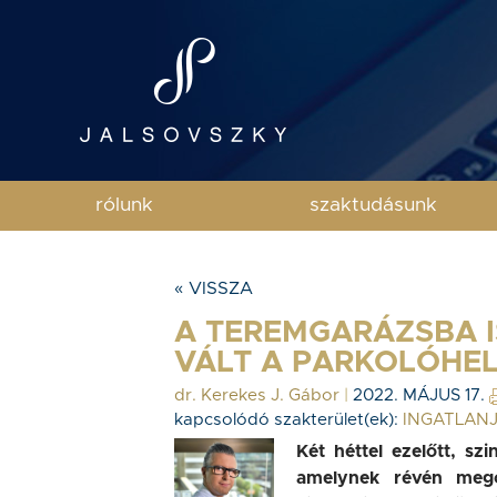
rólunk
szaktudásunk
« VISSZA
A TEREMGARÁZSBA I
VÁLT A PARKOLÓHEL
dr. Kerekes J. Gábor
|
2022. MÁJUS 17.
kapcsolódó szakterület(ek):
INGATLAN
Két héttel ezelőtt, sz
amelynek révén mego