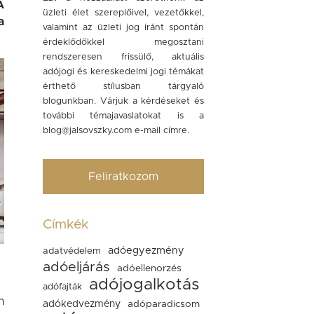
A
üzleti élet szereplőivel, vezetőkkel,
a
valamint az üzleti jog iránt spontán
érdeklődőkkel megosztani
rendszeresen frissülő, aktuális
adójogi és kereskedelmi jogi témákat
érthető stílusban tárgyaló
blogunkban. Várjuk a kérdéseket és
további témajavaslatokat is a
blog@jalsovszky.com
e-mail címre.
Feliratkozom
Címkék
adóegyezmény
adatvédelem
adóeljárás
adóellenorzés
adójogalkotás
adófajták
n
adókedvezmény
adóparadicsom