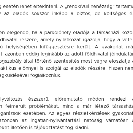
g esetén lehet eltekinteni. A „rendkívüli nehézség” tartalm
gy az eladók sokszor inkább a biztos, de költséges é
en elegendő, ha a parkolóhely eladója a társasházi közö
ldhivatal részére, amely nyilatkozat igazolja, hogy a vétel
tú helyiségében kifüggesztésre került. A gyakorlat má
, azonban eddig leginkább az adott földhivatal jóindulatá
jogszabály által történő szentesítés most végre eloszlatja 
aktikus előnnyel is szolgál az eladók részére, hiszen ne
egküldésével foglalkozniuk.
yváltozás észszerű, előremutató módon rendezi 
én felmerült problémákat, mind a már létező társasház
 garázsok esetében. Az egyes részletkérdések gyakorlat
onban az ingatlan-nyilvántartási hatóság várhatóan 
et illetően is tájékoztatást fog kiadni.