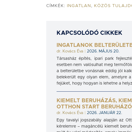
CÍMKÉK:
INGATLAN
,
KÖZÖS TULAJ
KAPCSOLÓDÓ CIKKEK
INGATLANOK BELTERÜLETB
dr. Kovács Éva
|
2026. MÁJUS 20.
Társasház építés, ipari park fejles
esetben nem valósulhat meg termőföld
a belterületbe vonásnak eddig jól kalk
belekerült egy olyan elem, amelyre a 
fejüket, hogy hogyan is lehetne a helyz
KIEMELT BERUHÁZÁS, KIE
OTTHON START BERUHÁZ
dr. Kovács Éva
|
2026. JANUÁR 22.
Egy tavalyi jogszabály alapján az Ot
kérelemre – magáncélú kiemelt beruház