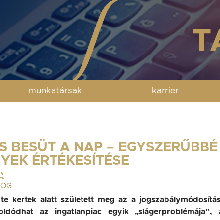
munkatársak
karrier
S BESÜT A NAP – EGYSZERŰBBÉ
YEK ÉRTÉKESÍTÉSE
JOG
inte kertek alatt született meg az a jogszabálymódosítás
ldódhat az ingatlanpiac egyik „slágerproblémája”, 