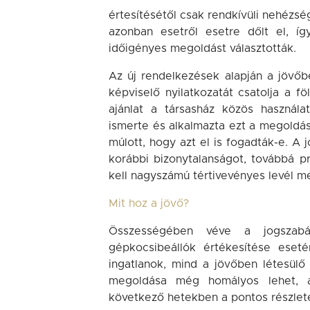
értesítésétől csak rendkívüli nehézsé
azonban esetről esetre dőlt el, í
időigényes megoldást választották.
Az új rendelkezések alapján a jövőb
képviselő nyilatkozatát csatolja a fö
ajánlat a társasház közös használa
ismerte és alkalmazta ezt a megoldást
múlott, hogy azt el is fogadták-e. A 
korábbi bizonytalanságot, továbbá pr
kell nagyszámú tértivevényes levél m
Mit hoz a jövő?
Összességében véve a jogszabál
gépkocsibeállók értékesítése eset
ingatlanok, mind a jövőben létesülő
megoldása még homályos lehet, az
következő hetekben a pontos részletek