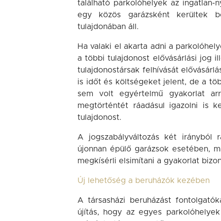
található parkolóhelyek az ingatlan-
egy közös garázsként kerültek be
tulajdonában áll.
Ha valaki el akarta adni a parkolóhel
a többi tulajdonost elővásárlási jog i
tulajdonostársak felhívását elővásárl
is időt és költségeket jelent, de a t
sem volt egyértelmű gyakorlat arr
megtörténtét ráadásul igazolni is k
tulajdonost.
A jogszabályváltozás két irányból 
újonnan épülő garázsok esetében, má
megkísérli elsimítani a gyakorlat bizo
Új lehetőség a beruházók kezében
A társasházi beruházást fontolgatók
újítás, hogy az egyes parkolóhelyek 