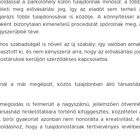
oldással a parkolóhely külön tulajdonnak minősül: a több
lleti meg elővásárlási jog, így az eladót sem terheli 
garázs többi tulajdonosával is közölje. A könnyítéssel a
nként bizonytalan kimenetelű procedúrát spórolnak meg, 
gyszerűbbé téve.
onos szabadságát is növeli az új szabály: így valóban anna
lasztott ki, és nem kényszerül arra, hogy az elővásárlási jo
nostársával kerüljön szerződéses kapcsolatba.
ál a már megépült, közös tulajdonban álló társasház
megoldás is felmerült a nagyszámú, jellemzően ötvenné
társasházi hirdetőtáblára történő kifüggesztés, közzététel 
 bírói gyakorlat azonban nem honorálta a kreativitást, é
ldáshoz, hogy a tulajdonostársak tértivevényes levélbe