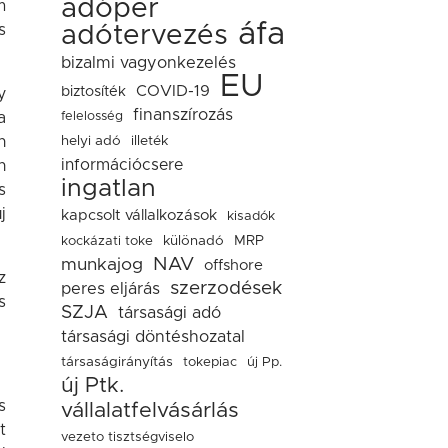
adóper
m
áfa
adótervezés
s
bizalmi vagyonkezelés
EU
COVID-19
biztosíték
y
finanszírozás
felelosség
a
helyi adó
illeték
n
információcsere
n
ingatlan
s
j
kapcsolt vállalkozások
kisadók
kockázati toke
különadó
MRP
NAV
munkajog
offshore
z
szerzodések
peres eljárás
s
SZJA
társasági adó
társasági döntéshozatal
társaságirányítás
tokepiac
új Pp.
új Ptk.
s
vállalatfelvásárlás
t
vezeto tisztségviselo