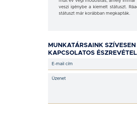
múlt év végi módosítás, amely immár 
veszi igénybe a kiemelt státuszt. Ráad
státuszt már korábban megkapták.
MUNKATÁRSAINK SZÍVESEN
KAPCSOLATOS ÉSZREVÉTEL