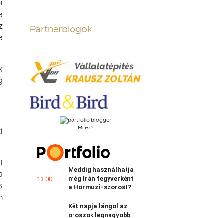
i
a
z
Partnerblogok
a
k
g
Mi ez?
i
l
Meddig használhatja
a
még Irán fegyverként
13:00
s
a Hormuzi-szorost?
n
Két napja lángol az
oroszok legnagyobb