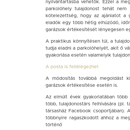
nyilvántartásba vehetők. Ezzel a meg
parkolóhely tulajdonost tehát nem i
kötelezettség, hogy az ajánlatot a 
eladók egy több hétig elhúzódó, idő
garázsok értékesítését lényegesen e
A praktikus könnyítésen túl, a tulajd
tudja eladni a parkolóhelyét, akit ő vá
gyakorlása esetén valamelyik tulajdo
A posta is fellélegezhet
A módosítás továbbá megoldást kín
garázsok értékesítése esetén is.
Az elmúlt évek gyakorlatában több 
több, tulajdonostárs felhívására (pl. 
társasház Facebook csoportjában). A
többnyire ragaszkodott ahhoz a mego
történő