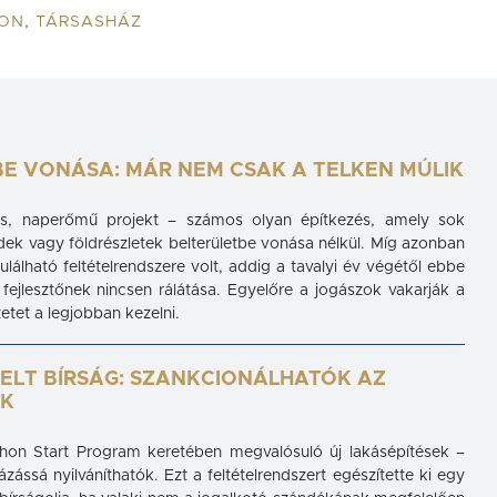
DON
,
TÁRSASHÁZ
E VONÁSA: MÁR NEM CSAK A TELKEN MÚLIK
ztés, naperőmű projekt – számos olyan építkezés, amely sok
ek vagy földrészletek belterületbe vonása nélkül. Míg azonban
ulálható feltételrendszere volt, addig a tavalyi év végétől ebbe
fejlesztőnek nincsen rálátása. Egyelőre a jogászok vakarják a
etet a legjobban kezelni.
MELT BÍRSÁG: SZANKCIONÁLHATÓK AZ
ÓK
thon Start Program keretében megvalósuló új lakásépítések –
ássá nyilváníthatók. Ezt a feltételrendszert egészítette ki egy