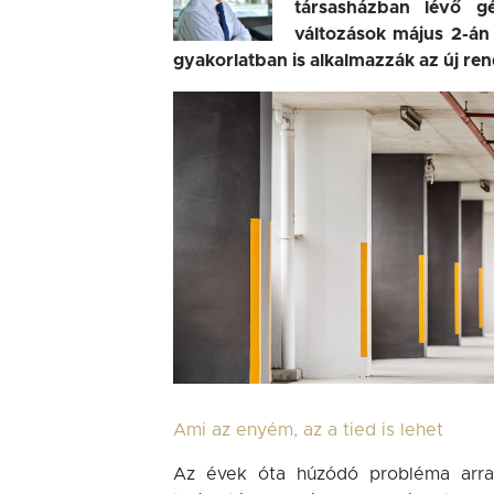
társasházban lévő gé
változások május 2-án 
gyakorlatban is alkalmazzák az új re
Ami az enyém, az a tied is lehet
Az évek óta húzódó probléma arra 