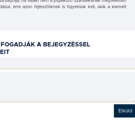
bírságolja, ha valaki nem a jogalkotó szándékának megfelelően
ásul, erre azon fejlesztőknek is figyelniük kell, akik a kiemelt
 FOGADJÁK A BEJEGYZÉSSEL
EIT