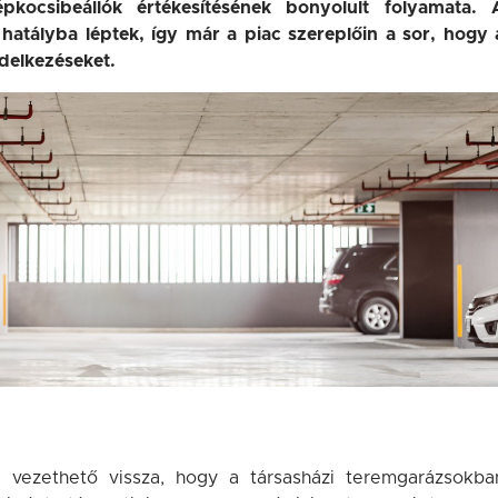
pkocsibeállók értékesítésének bonyolult folyamata. 
hatályba léptek, így már a piac szereplőin a sor, hogy 
ndelkezéseket.
vezethető vissza, hogy a társasházi teremgarázsokba