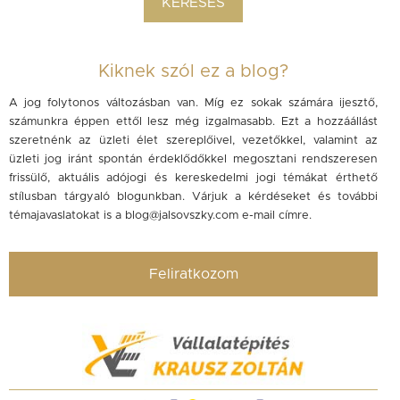
Kiknek szól ez a blog?
A jog folytonos változásban van. Míg ez sokak számára ijesztő,
számunkra éppen ettől lesz még izgalmasabb. Ezt a hozzáállást
szeretnénk az üzleti élet szereplőivel, vezetőkkel, valamint az
üzleti jog iránt spontán érdeklődőkkel megosztani rendszeresen
frissülő, aktuális adójogi és kereskedelmi jogi témákat érthető
stílusban tárgyaló blogunkban. Várjuk a kérdéseket és további
témajavaslatokat is a
blog@jalsovszky.com
e-mail címre.
Feliratkozom