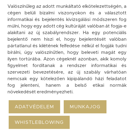
Valószínűleg az adott munkáltató elkötelezettségén, a
cégen belüli bizalmi viszonyokon és a választott
informatikai és bejelentés kivizsgálási módszeren fog
múlni, hogy egy adott cég kultúráját valóban át fogja-e
alakítani az új szabályrendszer. Ha egy potenciális
bejelentő nem hiszi el, hogy bejelentését valóban
pártatlanul és kilétének felfedése nélkül el fogják tudni
bírálni, úgy valószínűtlen, hogy beleveti magát egy
ilyen tortúrába. Azon cégeknél azonban, akik komoly
figyelmet fordítanak a rendszer informatikai és
szervezeti bevezetésére, az új szabály várhatóan
nemcsak egy kötelezően kipipálandó házi feladatot
fog jelenteni, hanem a belső etikai normák
növekedését eredményezheti.
ADATVÉDELEM
MUNKAJOG
WHISTLEBLOWING