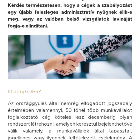
Kérdés természetesen, hogy a cégek a szabályozást
egy újabb felesleges adminisztratív nyűgnek élik-e
meg, vagy az valóban belső vizsgálatok lavináját
fogja-e elindítani.
Itt az új GDPR?
Az országgyűlés által nemrég elfogadott jogszabály
értelmében valamennyi, 50 főnél több munkavállalót
foglalkoztató cég köteles lesz decemberig olyan
rendszert létrehozni, amelyen keresztül bejelenthetővé
válik valamely, a munkavállalók által tapasztalt
jogellenes vagy ilyennek feltételezett cselekmény. A