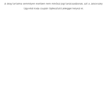
A blog tartalma semmilyen esetben nem minősül jogi tanácsadásnak, azt a Jalsovszky
Ügyvédi Iroda csupán tájékoztató jelleggel helyezi el.