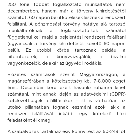
250 főnél többet foglalkoztató munkáltatók nem
decemberben, hanem már a törvény kihirdetésétől
számított 60 napon belül kötelesek lesznek a rendszert
felállítani. A pénzmosási törvény hatálya alá tartozó
munkáltatóknak a foglalkoztatottak számától
függetlenül kell majd a bejelentési rendszert felállítani
(ugyancsak a törvény kihirdetését követő 60 napon
belül). Ez utóbbi körbe tartoznak például a
hitelintézetek, a könyvvizsgálók, a bizalmi
vagyonkezelők, de akár az ügyvédi irodák is.
Előzetes számítások szerint Magyarországon, a
magánszférában a kötelezettség kb. 7-8.000 céget
érint. December körül ezért hasonló rohamra lehet
számítani, mint annak idején az adatvédelmi (GDPR)
kötelezettségek felállításakor – itt is várhatóan az
utolsó pillanatban fognak eszmélni azok, akik a
rendszer felállítását inkább egy kötelező házi
feladatként élik meg.
A szabályozás tartalmaz egy könnyítést az 50-249 főt