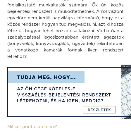
foglalkoztató munkáltatók számára. Ők ún. közös
bejelentési rendszert is működtethetnek. Arról viszont
egyelőre nem került napvilágra információ, hogy ez a
közös rendszer hogyan tud megvalósulni, azt ki hozza
létre és hogyan lehet hozzá csatlakozni. Várhatóan a
szabályozással legcélzottabban értintett ágazatok
(könyvvelők, könyvvizsgálók, ügyvédek) tekintetében
a vonatkozó kamarák fognak ilyen rendszert
létrehozni.
Mit kell pontosan tenni?