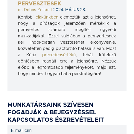
PERVESZTESEK
dr. Dobos Zoltán
|
2024. MÁJUS 28.
Korábbi
cikkünkben
elemeztük azt a jelenséget,
hogy a bíróságok jellemzően mérséklik a
pernyertes számára megítélt ügyvédi
munkadíjakat. Ezzel valójában a pernyertesnek
kell indokolatlan veszteséget elkönyvelnie,
közvetetten pedig piactorzító hatása is van. Most
a Kúria
precedensértékű
, tehát kötelező
döntésben reagált erre a jelenségre. Nézzük
előbb a legfontosabb fejleményeket, majd azt,
hogy mindez hogyan hat a perstratégiára!
MUNKATÁRSAINK SZÍVESEN
FOGADJÁK A BEJEGYZÉSSEL
KAPCSOLATOS ÉSZREVÉTELEIT