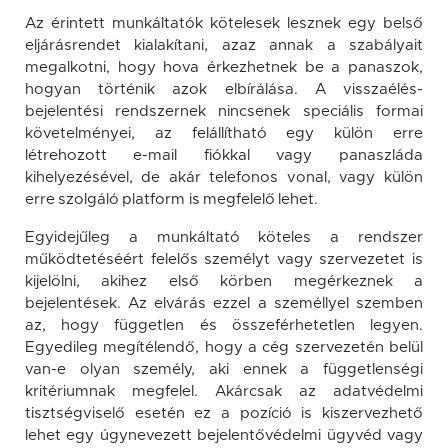
Az érintett munkáltatók kötelesek lesznek egy belső
eljárásrendet kialakítani, azaz annak a szabályait
megalkotni, hogy hova érkezhetnek be a panaszok,
hogyan történik azok elbírálása. A visszaélés-
bejelentési rendszernek nincsenek speciális formai
követelményei, az felállítható egy külön erre
létrehozott e-mail fiókkal vagy panaszláda
kihelyezésével, de akár telefonos vonal, vagy külön
erre szolgáló platform is megfelelő lehet.
Egyidejűleg a munkáltató köteles a rendszer
működtetéséért felelős személyt vagy szervezetet is
kijelölni, akihez első körben megérkeznek a
bejelentések. Az elvárás ezzel a személlyel szemben
az, hogy független és összeférhetetlen legyen.
Egyedileg megítélendő, hogy a cég szervezetén belül
van-e olyan személy, aki ennek a függetlenségi
kritériumnak megfelel. Akárcsak az adatvédelmi
tisztségviselő esetén ez a pozíció is kiszervezhető
lehet egy úgynevezett bejelentővédelmi ügyvéd vagy