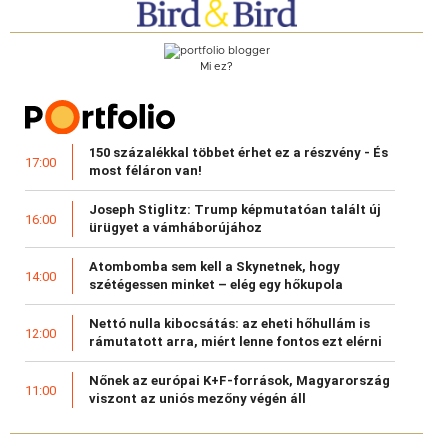
Mi ez?
150 százalékkal többet érhet ez a részvény - És
17:00
most féláron van!
Joseph Stiglitz: Trump képmutatóan talált új
16:00
ürügyet a vámháborújához
Atombomba sem kell a Skynetnek, hogy
14:00
szétégessen minket – elég egy hőkupola
Nettó nulla kibocsátás: az eheti hőhullám is
12:00
rámutatott arra, miért lenne fontos ezt elérni
Nőnek az európai K+F-források, Magyarország
11:00
viszont az uniós mezőny végén áll