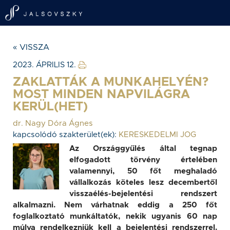
« VISSZA
2023. ÁPRILIS 12.
ZAKLATTÁK A MUNKAHELYÉN?
MOST MINDEN NAPVILÁGRA
KERÜL(HET)
dr. Nagy Dóra Ágnes
kapcsolódó szakterület(ek):
KERESKEDELMI JOG
Az Országgyűlés által tegnap
elfogadott törvény értelében
valamennyi, 50 főt meghaladó
vállalkozás köteles lesz decembertől
visszaélés-bejelentési rendszert
alkalmazni. Nem várhatnak eddig a 250 főt
foglalkoztató munkáltatók, nekik ugyanis 60 nap
múlva rendelkezniük kell a bejelentési rendszerrel.