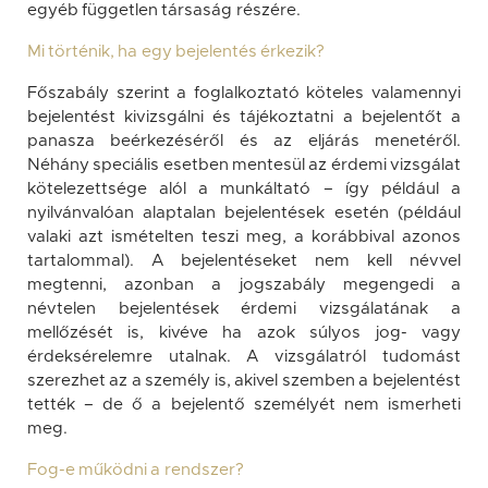
egyéb független társaság részére.
Mi történik, ha egy bejelentés érkezik?
Főszabály szerint a foglalkoztató köteles valamennyi
bejelentést kivizsgálni és tájékoztatni a bejelentőt a
panasza beérkezéséről és az eljárás menetéről.
Néhány speciális esetben mentesül az érdemi vizsgálat
kötelezettsége alól a munkáltató – így például a
nyilvánvalóan alaptalan bejelentések esetén (például
valaki azt ismételten teszi meg, a korábbival azonos
tartalommal). A bejelentéseket nem kell névvel
megtenni, azonban a jogszabály megengedi a
névtelen bejelentések érdemi vizsgálatának a
mellőzését is, kivéve ha azok súlyos jog- vagy
érdeksérelemre utalnak. A vizsgálatról tudomást
szerezhet az a személy is, akivel szemben a bejelentést
tették – de ő a bejelentő személyét nem ismerheti
meg.
Fog-e működni a rendszer?