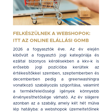
FELKÉSZÜLNEK A WEBSHOPOK:
ITT AZ ONLINE ELÁLLÁSI GOMB
2026 a fogyasztók éve. Az év elején
kibővült a fogyasztó jogi kategóriája és
ezáltal bizonyos kérdésekben a kkv-k is
erősebb jogi pozícióba kerültek az
értékesítőkkel szemben, szeptemberben és
decemberben pedig a greenwashingra
vonatkozó szabályozás szigorítása, valamint
a termékfelelősségi igények könnyebb
érvényesíthetősége várható. Az év slágere
azonban az a szabály, amely két hét múlva
lép hatályba: a webshopok üzemeltetőinek