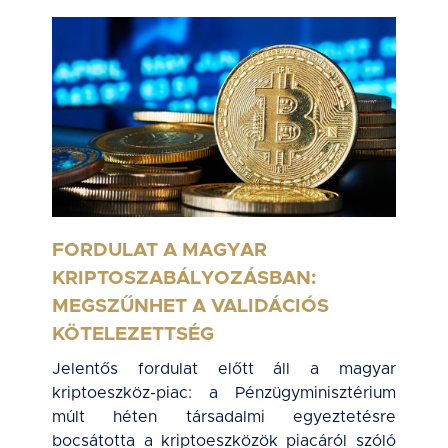
FORDULAT A MAGYAR
KRIPTOSZABÁLYOZÁSBAN:
MEGSZŰNHET A VALIDÁCIÓS
KÖTELEZETTSÉG
Jelentős fordulat előtt áll a magyar
kriptoeszköz-piac: a Pénzügyminisztérium
múlt héten társadalmi egyeztetésre
bocsátotta a kriptoeszközök piacáról szóló