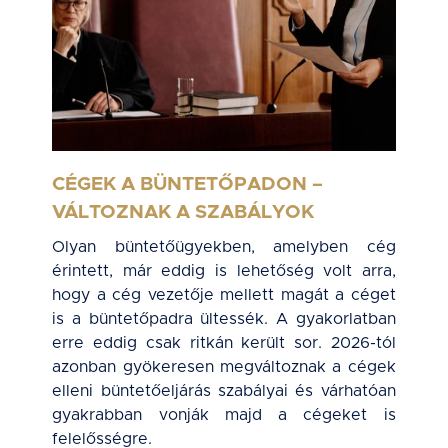
CÉGEK A BÜNTETŐPADON –
VÁLTOZNAK A SZABÁLYOK
Olyan büntetőügyekben, amelyben cég
érintett, már eddig is lehetőség volt arra,
hogy a cég vezetője mellett magát a céget
is a büntetőpadra ültessék. A gyakorlatban
erre eddig csak ritkán került sor. 2026-tól
azonban gyökeresen megváltoznak a cégek
elleni büntetőeljárás szabályai és várhatóan
gyakrabban vonják majd a cégeket is
felelősségre.