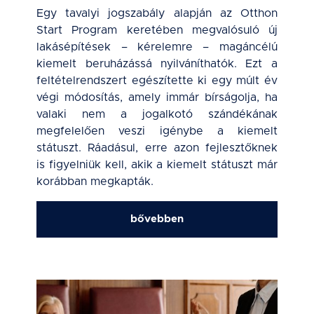
Egy tavalyi jogszabály alapján az Otthon
Start Program keretében megvalósuló új
lakásépítések – kérelemre – magáncélú
kiemelt beruházássá nyilváníthatók. Ezt a
feltételrendszert egészítette ki egy múlt év
végi módosítás, amely immár bírságolja, ha
valaki nem a jogalkotó szándékának
megfelelően veszi igénybe a kiemelt
státuszt. Ráadásul, erre azon fejlesztőknek
is figyelniük kell, akik a kiemelt státuszt már
korábban megkapták.
bővebben