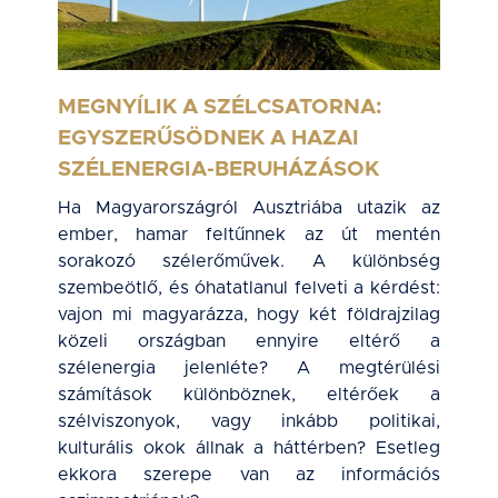
MEGNYÍLIK A SZÉLCSATORNA:
EGYSZERŰSÖDNEK A HAZAI
SZÉLENERGIA-BERUHÁZÁSOK
Ha Magyarországról Ausztriába utazik az
ember, hamar feltűnnek az út mentén
sorakozó szélerőművek. A különbség
szembeötlő, és óhatatlanul felveti a kérdést:
vajon mi magyarázza, hogy két földrajzilag
közeli országban ennyire eltérő a
szélenergia jelenléte? A megtérülési
számítások különböznek, eltérőek a
szélviszonyok, vagy inkább politikai,
kulturális okok állnak a háttérben? Esetleg
ekkora szerepe van az információs