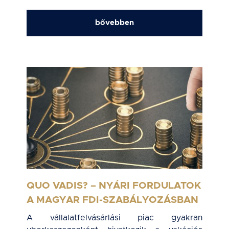
bővebben
QUO VADIS? – NYÁRI FORDULATOK
A MAGYAR FDI-SZABÁLYOZÁSBAN
A vállalatfelvásárlási piac gyakran