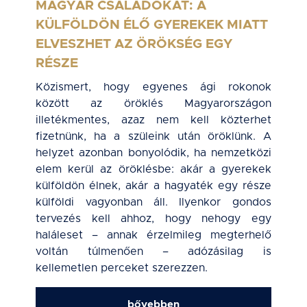
MAGYAR CSALÁDOKAT: A
KÜLFÖLDÖN ÉLŐ GYEREKEK MIATT
ELVESZHET AZ ÖRÖKSÉG EGY
RÉSZE
Közismert, hogy egyenes ági rokonok
között az öröklés Magyarországon
illetékmentes, azaz nem kell közterhet
fizetnünk, ha a szüleink után öröklünk. A
helyzet azonban bonyolódik, ha nemzetközi
elem kerül az öröklésbe: akár a gyerekek
külföldön élnek, akár a hagyaték egy része
külföldi vagyonban áll. Ilyenkor gondos
tervezés kell ahhoz, hogy nehogy egy
haláleset – annak érzelmileg megterhelő
voltán túlmenően – adózásilag is
kellemetlen perceket szerezzen.
bővebben