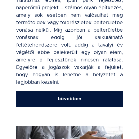
Társasház építés, ipari park fejlesztés,
naperőmű projekt – számos olyan építkezés,
amely sok esetben nem valósulhat meg
termőföldek vagy földrészletek belterületbe
vonása nélkül. Míg azonban a belterületbe
vonásnak eddig jól kalkulálható
feltételrendszere volt, addig a tavalyi év
végétől ebbe belekerült egy olyan elem,
amelyre a fejlesztőnek nincsen rálátása.
Egyelőre a jogászok vakarják a fejüket,
hogy hogyan is lehetne a helyzetet a
legjobban kezelni.
bővebben