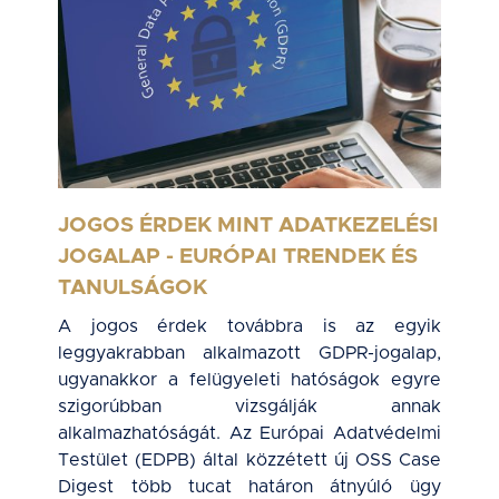
JOGOS ÉRDEK MINT ADATKEZELÉSI
JOGALAP - EURÓPAI TRENDEK ÉS
TANULSÁGOK
A jogos érdek továbbra is az egyik
leggyakrabban alkalmazott GDPR-jogalap,
ugyanakkor a felügyeleti hatóságok egyre
szigorúbban vizsgálják annak
alkalmazhatóságát. Az Európai Adatvédelmi
Testület (EDPB) által közzétett új OSS Case
Digest több tucat határon átnyúló ügy