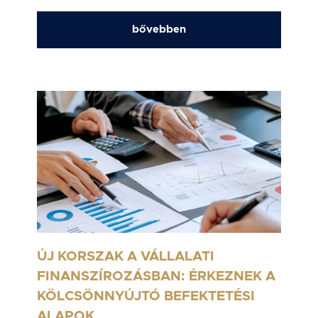
bővebben
ÚJ KORSZAK A VÁLLALATI
FINANSZÍROZÁSBAN: ÉRKEZNEK A
KÖLCSÖNNYÚJTÓ BEFEKTETÉSI
ALAPOK