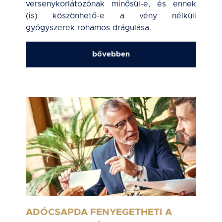
versenykorlátozónak minősül-e, és ennek
(is) köszönhető-e a vény nélküli
gyógyszerek rohamos drágulása.
bővebben
ADÓCSAPDA FENYEGETHETI A