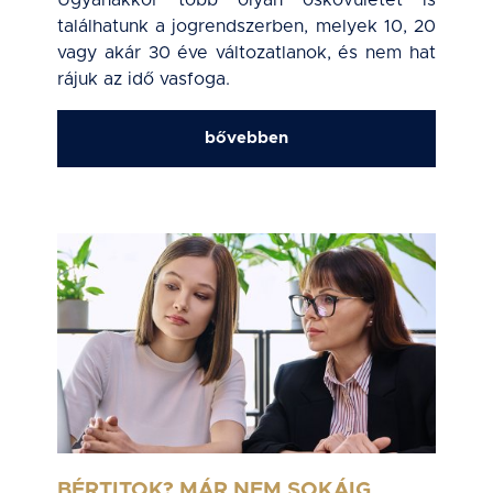
Ugyanakkor több olyan őskövületet is
találhatunk a jogrendszerben, melyek 10, 20
vagy akár 30 éve változatlanok, és nem hat
rájuk az idő vasfoga.
bővebben
BÉRTITOK? MÁR NEM SOKÁIG