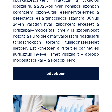
uborkaszezonként hivatkozik a vakációs
időszakra, a 2025-ös nyári hónapok azonban
korántsem bizonyultak eseménytelennek a
befektetők és a tanácsadók számára. Június
24-én váratlan nyári záporként érkezett a
jogszabály-módosítás, amely új szabályokat
hozott a külföldiek magyarországi gazdasági
társaságokban történő tulajdonszerzését
illetően. Ezt követően alig telt el pár hét és
augusztus 19-ével ismét visszaállt – apróbb
módosításokkal – a korábbi rend.
bővebben