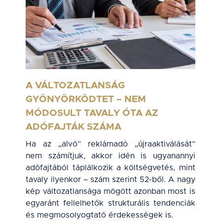
A VÁLTOZATLANSÁG
GYÖNYÖRKÖDTET – NEM
MÓDOSULT TAVALY ÓTA AZ
ADÓFAJTÁK SZÁMA
Ha az „alvó” reklámadó „újraaktiválását”
nem számítjuk, akkor idén is ugyanannyi
adófajtából táplálkozik a költségvetés, mint
tavaly ilyenkor – szám szerint 52-ből. A nagy
kép változatlansága mögött azonban most is
egyaránt fellelhetők strukturális tendenciák
és megmosolyogtató érdekességek is.